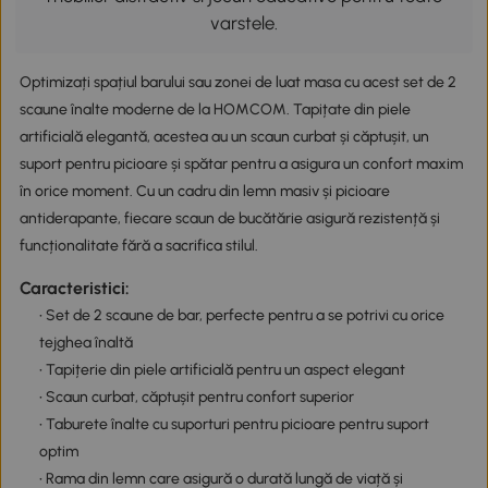
varstele.
Optimizați spațiul barului sau zonei de luat masa cu acest set de 2
scaune înalte moderne de la HOMCOM. Tapițate din piele
artificială elegantă, acestea au un scaun curbat și căptușit, un
suport pentru picioare și spătar pentru a asigura un confort maxim
în orice moment. Cu un cadru din lemn masiv și picioare
antiderapante, fiecare scaun de bucătărie asigură rezistență și
funcționalitate fără a sacrifica stilul.
Caracteristici:
• Set de 2 scaune de bar, perfecte pentru a se potrivi cu orice
tejghea înaltă
• Tapițerie din piele artificială pentru un aspect elegant
• Scaun curbat, căptușit pentru confort superior
• Taburete înalte cu suporturi pentru picioare pentru suport
optim
• Rama din lemn care asigură o durată lungă de viață și