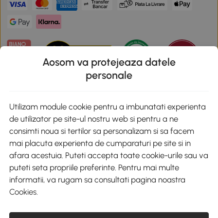
Aosom va protejeaza datele
personale
Descarca aplicatia Aosom
Utilizam module cookie pentru a imbunatati experienta
de utilizator pe site-ul nostru web si pentru a ne
Google Play
consimti noua si tertilor sa personalizam si sa facem
mai placuta experienta de cumparaturi pe site si in
afara acestuia. Puteti accepta toate cookie-urile sau va
puteti seta propriile preferinte. Pentru mai multe
+40 312294730
clienti@aosom.ro
informatii, va rugam sa consultati pagina noastra
Romania, Bucureşti Sectorul 2, Str. Barbu Paris Mumuleanu, Nr. 30-
Cookies
.
32, Spatiul E2-1, Etaj 2
© 2020-2026 AOSOM Romania SRL
CUI: 49266464