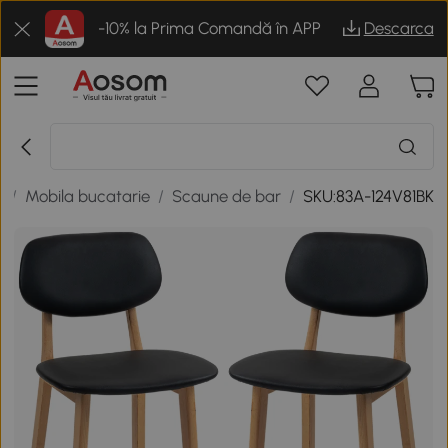
-10% la Prima Comandă în APP
Descarca
i
/
Mobila bucatarie
/
Scaune de bar
/
SKU:83A-124V81BK