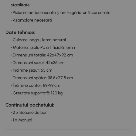
stabilitate
• Picioare antiderapante și anti-zgârieturi încorporate
• Asamblare necesară
Date tehnice:
• Culoare: negru, lemn natural
• Material: piele PU artificială, lemn
• Dimensiuni totale: 42x47x92 cm
• Dimensiuni șezut: 42x36 cm
• Înălțime șezut: 65 cm
• Dimensiuni spătar: 38.5x27.5 cm
• Înălțime contor: 89-99 cm
• Greutate suportată: 120 kg
Continutul pachetului:
• 2 x Scaune de bar
• 1 x Manual