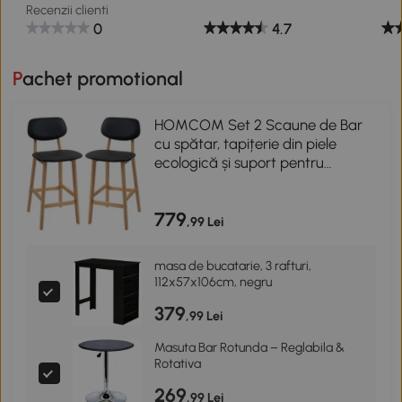
Recenzii clienti
0
4.7
Pachet promotional
HOMCOM Set 2 Scaune de Bar
cu spătar, tapițerie din piele
ecologică și suport pentru
picioare, 42x47x92cm, negru
779
,99 Lei
masa de bucatarie, 3 rafturi,
112x57x106cm, negru
379
,99 Lei
Masuta Bar Rotunda – Reglabila &
Rotativa
269
,99 Lei