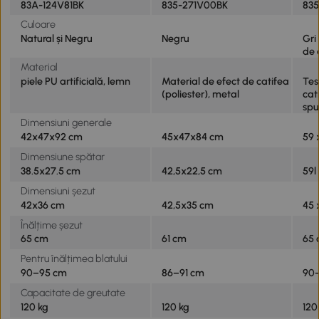
83A-124V81BK
835-271V00BK
83
Culoare
Natural și Negru
Negru
Gri
de 
Material
piele PU artificială, lemn
Material de efect de catifea
Tes
(poliester), metal
cati
sp
Dimensiuni generale
42x47x92 cm
45x47x84 cm
59 
Dimensiune spătar
38.5x27.5 cm
42,5x22,5 cm
59l
Dimensiuni șezut
42x36 cm
42,5x35 cm
45 
Înălțime șezut
65 cm
61 cm
65
Pentru înălțimea blatului
90–95 cm
86–91 cm
90
Capacitate de greutate
120 kg
120 kg
120