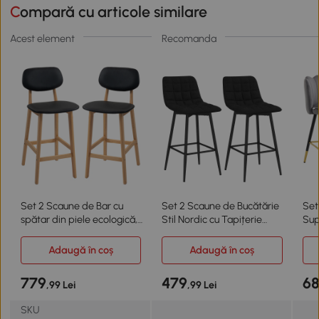
Compară cu articole similare
Acest element
Recomanda
Set 2 Scaune de Bar cu
Set 2 Scaune de Bucătărie
Set
spătar din piele ecologică,
Stil Nordic cu Tapițerie
Sup
negru
Efect Catifea Neagră
Baz
Adaugă în coș
Adaugă în coș
779
479
6
,99 Lei
,99 Lei
SKU