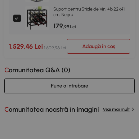
Suport pentru Sticle de Vin, 41x22x41
cm, Negru
179
,99 Lei
1.529,46 Lei
Adaugă în coș
1.609,96 Lei
Comunitatea Q&A (
0
)
Pune o intrebare
Comunitatea noastră în imagini
Vezi mai mult