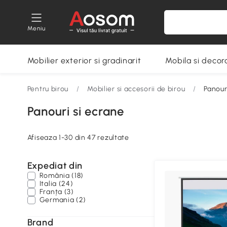
Meniu
Mobilier exterior si gradinarit
Mobila si decora
Pentru birou
/
Mobilier si accesorii de birou
/
Panour
Panouri si ecrane
Afiseaza 1-30 din 47 rezultate
Expediat din
România (18)
Italia (24)
Franța (3)
Germania (2)
Brand