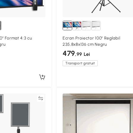
0" Format 4:3 cu
Ecran Proiector 100" Reglabil
gru
235,8x8x136 cm Negru
479
,99 Lei
Transport gratuit
Compară
Compa