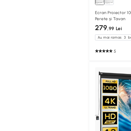
Ecran Proiector 1
Perete și Tavan
279
,99 Lei
Au mai ramas
3
bu
5