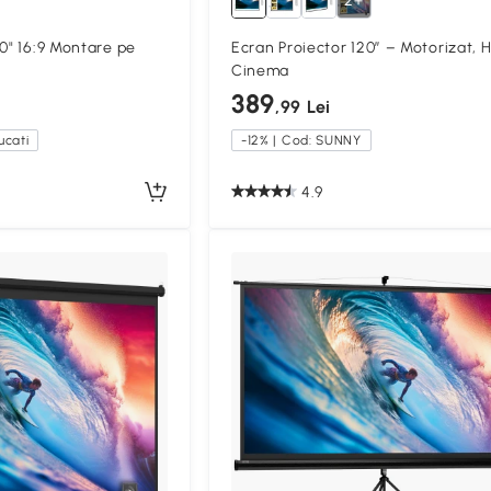
2+
00" 16:9 Montare pe
Ecran Proiector 120” – Motorizat,
Cinema
389
,99 Lei
cati
-12% | Cod: SUNNY
4.9
Compa