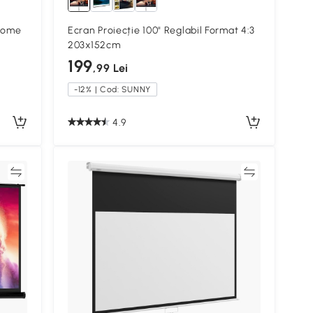
 Home
Ecran Proiecție 100" Reglabil Format 4:3
203x152cm
199
,99 Lei
-12% | Cod: SUNNY
4.9
ră
Compară