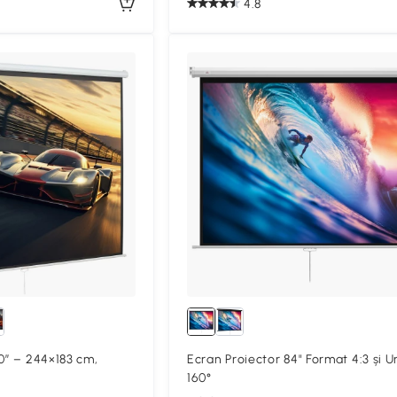
4.8
Compa
20” – 244×183 cm,
Ecran Proiector 84" Format 4:3 și U
160°