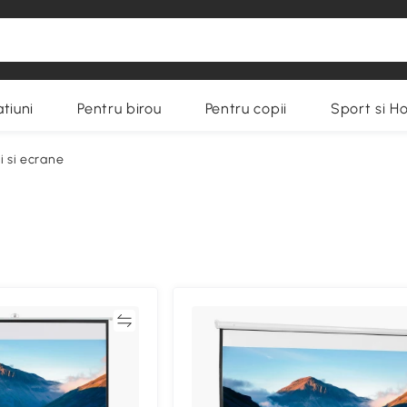
tiuni
Pentru birou
Pentru copii
Sport si H
i si ecrane
Compară
Compa