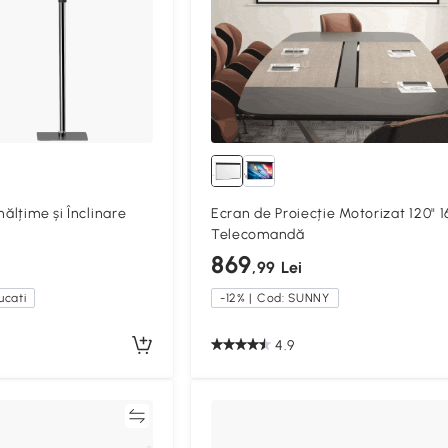
nălțime și Înclinare
Ecran de Proiecție Motorizat 120" 1
Telecomandă
869
,99 Lei
cati
-12% | Cod: SUNNY
4.9
Compară
Compa