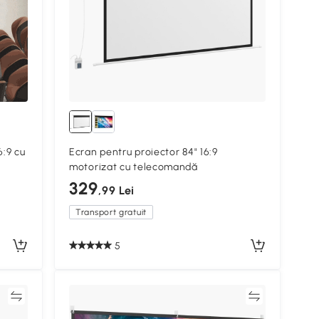
6:9 cu
Ecran pentru proiector 84" 16:9
motorizat cu telecomandă
329
,99 Lei
Transport gratuit
5
ră
Compară