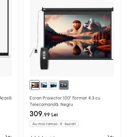
2+
 Acasă
Ecran Proiector 100" Format 4:3 cu
Telecomandă, Negru
309
,99 Lei
Au mai ramas
4
bucati