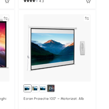
4.3
ră
Compară
2+
nghi
Ecran Proiectie 100″ – Motorizat, Alb