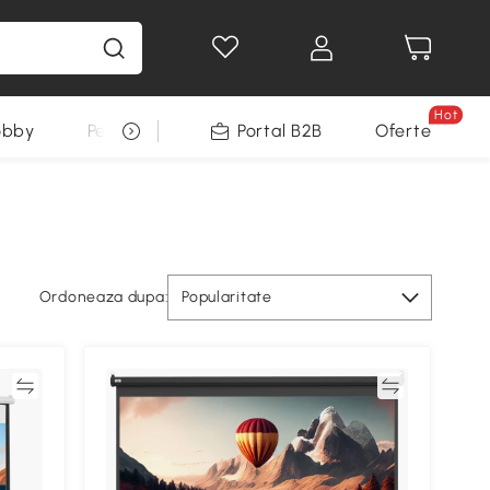
Hot
obby
Pentru animale
Portal B2B
Decoratiuni Sarbatori
Oferte
Ordoneaza dupa:
Popularitate
ră
Compară