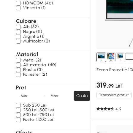
HOMCOM (46)
Vinsetto (1)
Culoare
Alb (32)
Negru (11)
Argintiu (1)
Multicolor (2)
Material
Metal (2)
Alt material (40)
Plastic (3)
Ecran Proiectie 10
Poliester (2)
319
,99 Lei
Pret
Transport gratuit
-
Cauta
Min
Max
Sub
250 Lei
4.9
250 Lei-500 Lei
500 Lei-750 Lei
Peste
1.000 Lei
Oferte