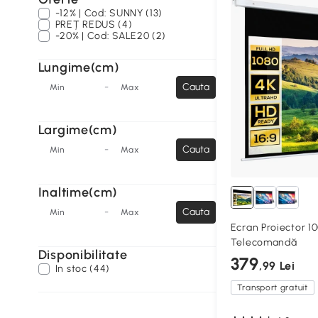
-12% | Cod: SUNNY (13)
PREȚ REDUS (4)
-20% | Cod: SALE20 (2)
Lungime(cm)
-
Cauta
Min
Max
Largime(cm)
-
Cauta
Min
Max
Inaltime(cm)
-
Cauta
Min
Max
Ecran Proiector 10
Telecomandă
Disponibilitate
379
,99 Lei
In stoc (44)
Transport gratuit