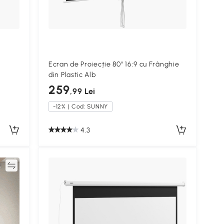
Ecran de Proiecție 80" 16:9 cu Frânghie
din Plastic Alb
259
,99 Lei
-12% | Cod: SUNNY
4.3
ră