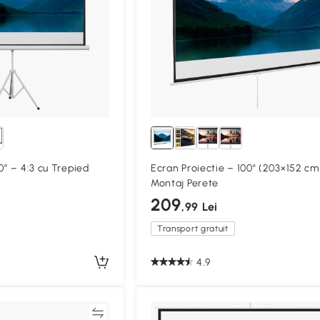
0” – 4:3 cu Trepied
Ecran Proiectie – 100" (203×152 cm
Montaj Perete
209
,99 Lei
Transport gratuit
4.9
Compară