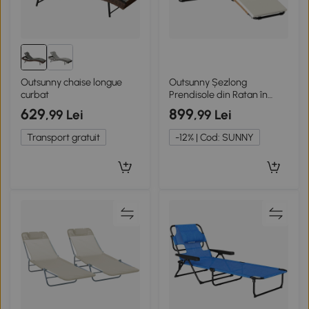
Outsunny chaise longue
Outsunny Șezlong
curbat
Prendisole din Ratan în
Formă S cu Pernă, Șezlong
629
899
,99 Lei
,99 Lei
de Grădină cu Cadru din
Oțel, pentru Terasă, Plajă,
Transport gratuit
-12% | Cod: SUNNY
Piscină, Grădină,
175x57x80cm, Crem