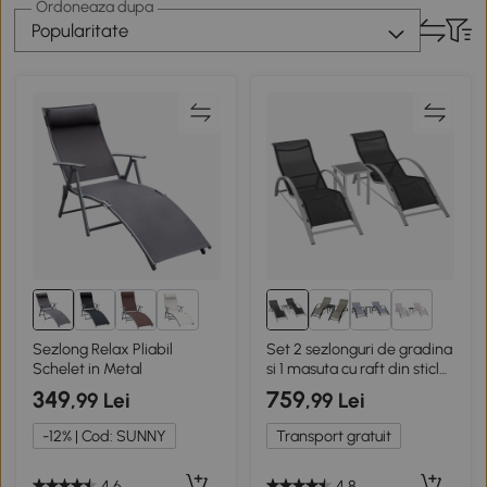
Ordoneaza dupa
Popularitate
1+
1+
Sezlong Relax Pliabil
Set 2 sezlonguri de gradina
Schelet in Metal
si 1 masuta cu raft din sticla
negru
349
759
,99 Lei
,99 Lei
-12% | Cod: SUNNY
Transport gratuit
4.6
4.8