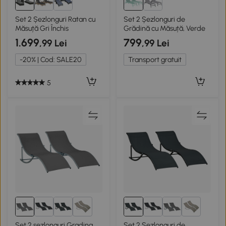
Set 2 Șezlonguri Ratan cu
Set 2 Șezlonguri de
Măsuță Gri Închis
Grădină cu Măsuță, Verde
1.699
799
,99 Lei
,99 Lei
-20% | Cod: SALE20
Transport gratuit
5
2+
2+
Set 2 sezlonguri Gradina
Set 2 Sezlonguri de