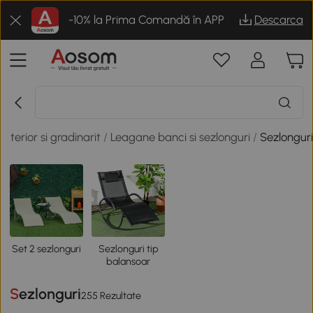
-10% la Prima Comandă în APP
Descarca
exterior si gradinarit
/
Leagane banci si sezlonguri
/
Sezlongur
Set 2 sezlonguri
Sezlonguri tip
balansoar
Sezlonguri
255 Rezultate