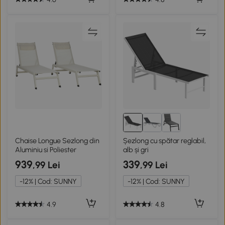
Chaise Longue Sezlong din
Șezlong cu spătar reglabil,
Aluminiu si Poliester
alb și gri
939
339
,99 Lei
,99 Lei
-12% | Cod: SUNNY
-12% | Cod: SUNNY
4.9
4.8