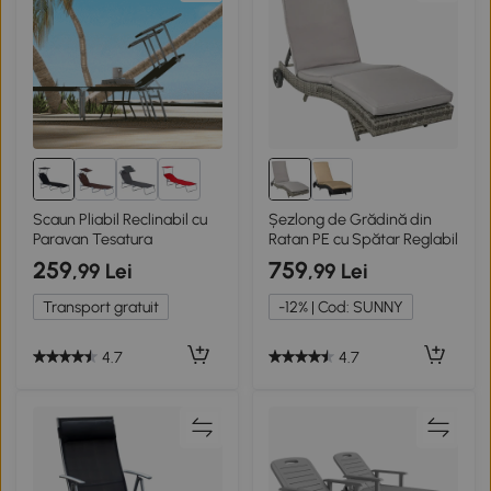
2+
Scaun Pliabil Reclinabil cu
Șezlong de Grădină din
Paravan Tesatura
Ratan PE cu Spătar Reglabil
259
759
,99 Lei
,99 Lei
Transport gratuit
-12% | Cod: SUNNY
4.7
4.7