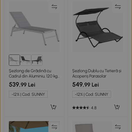
Șezlong de Grădină cu
Șezlong Dublu cu Tetieră și
Cadrul din Aluminiu, 120 kg,
Acoperiș Parasolar
Gri Deschis
539
549
,99 Lei
,99 Lei
-12% | Cod: SUNNY
-12% | Cod: SUNNY
4.8