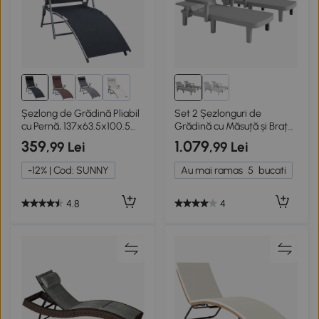
1+
Șezlong de Grădină Pliabil
Set 2 Șezlonguri de
cu Pernă, 137x63.5x100.5
Grădină cu Măsuță și Brațe
cm, Negru
Gri
359
1.079
,99 Lei
,99 Lei
-12% | Cod: SUNNY
Au mai ramas
5
bucati
4.8
4