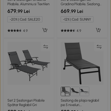
Pliabile, Aluminiu si Textilen
Gradina Pliabile, Sezlong
pentru plaja
679
669
,99 Lei
,99 Lei
-20% | Cod: SALE20
-12% | Cod: SUNNY
4.9
4.9
Set 2 Șezlonguri Pliabile
Sezlong de plaja reglabil
Spătar Reglabil Gri
pe 5 niveluri,
168x72x102cm, Negru/Gri