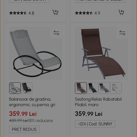
4.8
4.9
1+
Balansoar de gradina,
Sezlong Relax Rabatabil
ergonomic, cu perna, gri
Pliabil, maro
359
359
,99 Lei
,99 Lei
439,99 Lei
18% reducere
-12% | Cod: SUNNY
PREȚ REDUS