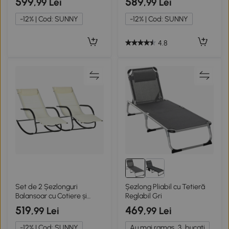
599
589
,99 Lei
,99 Lei
-12% | Cod: SUNNY
-12% | Cod: SUNNY
4.8
Set de 2 Șezlonguri
Șezlong Pliabil cu Tetieră
Balansoar cu Cotiere și
Reglabil Gri
Tetieră
519
469
,99 Lei
,99 Lei
-12% | Cod: SUNNY
Au mai ramas
3
bucati