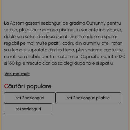
La Aosom gasesti sezlonguri de gradina Outsunny pentru 
terasa, plaja sau marginea piscinei, in variante individuale, 
duble sau seturi de doua bucati. Sunt modele cu spatar 
reglabil pe mai multe pozitii, cadru din aluminiu, otel, ratan 
sau lemn si suprafata din textilena, plus variante captusite, 
cu roti sau pliabile pentru mutat usor. Capacitatea, intre 120 
si 160 kg, e trecuta clar, ca sa alegi dupa talie si spatiu.
Vezi mai mult
Sezlonguri de gradina individuale, 
duble sau in set de doua
Căutări populare
Formatul se alege dupa spatiu si dupa cate persoane il 
set 2 sezlonguri
set 2 sezlonguri pliabile
folosesc. Un sezlong individual este usor de mutat si incape 
pe un balcon sau langa piscina, iar un sezlong dublu are 
set sezlonguri
doua locuri, adesea cu tetiera si acoperis parasolar 
rabatabil, uneori cu paravan reglabil intre scaune. Un set de 
doua sezlonguri vine adesea cu o masuta laterala cu suport 