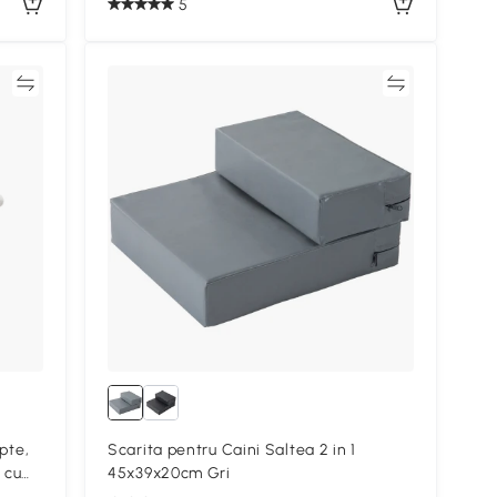
5
ră
Compară
pte,
Scarita pentru Caini Saltea 2 in 1
 cu
45x39x20cm Gri
tru