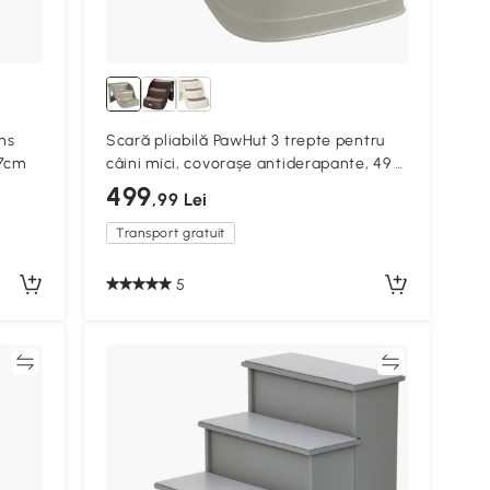
ns
Scară pliabilă PawHut 3 trepte pentru
77cm
câini mici, covorașe antiderapante, 49 x
38 x 38 cm — gri
499
,99 Lei
Transport gratuit
5
ră
Compară