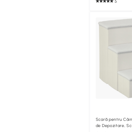
5
Scară pentru Câini
de Depozitare, Sca
Lavabil, 40x54x48