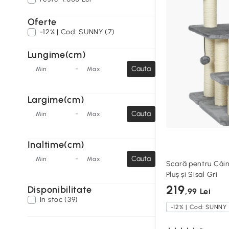
Oferte
-12% | Cod: SUNNY (7)
Lungime(cm)
-
Cauta
Min
Max
Largime(cm)
-
Cauta
Min
Max
Inaltime(cm)
-
Cauta
Min
Max
Scară pentru Câini 
Pluș și Sisal Gri
219
Disponibilitate
,99 Lei
In stoc (39)
-12% | Cod: SUNNY