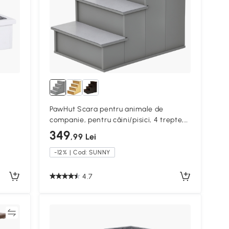
PawHut Scara pentru animale de
companie, pentru câini/pisici, 4 trepte,
Pluș scurt, până la 30 kg, 40 x 59 x 54,2
349
,99 Lei
cm, Gri
-12% | Cod: SUNNY
4.7
ră