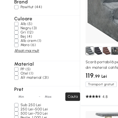
Brand
PawHut (44)
Culoare
Alb (5)
Negru (3)
Gri (12)
Bej (4)
Alb crem (1)
Maro (6)
Afisati mai mult
1+
Scară portabilă pe
Material
din material catife
PP (5)
Oțel (1)
119
,99 Lei
Alt material (31)
Transport gratuit
Pret
-
Cauta
4.8
Min
Max
Sub
250 Lei
250 Lei-500 Lei
500 Lei-750 Lei
Peste
1.000 Lei