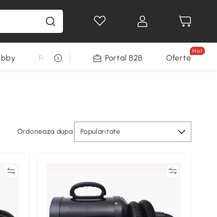
Hot
obby
Pentru animale
Portal B2B
Decoratiuni Sarbatori
Oferte
Ordoneaza dupa:
Popularitate
ră
Compară