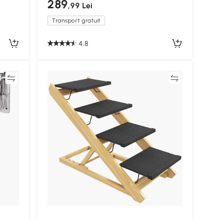
289
,99 Lei
5 kg,
Transport gratuit
4.8
ră
Compară