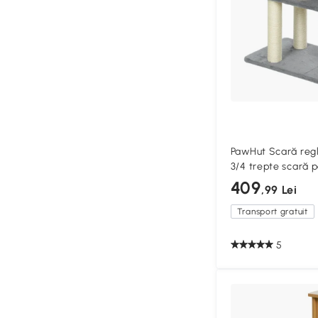
PawHut Scară regl
3/4 trepte scară pe
zgârietoare sisal 
409
,99 Lei
Transport gratuit
5