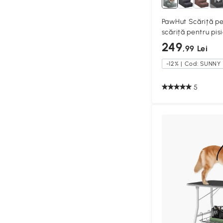
1+
PawHut Scăriță pe
scăriță pentru pis
antiderapantă pen
249
,99 Lei
35 cm gri deschis
-12% | Cod: SUNNY
5