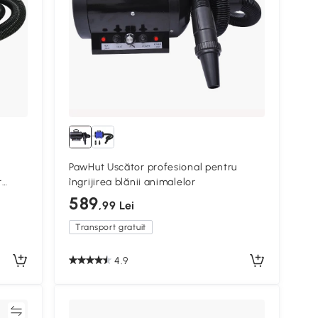
PawHut Uscător profesional pentru
r
îngrijirea blănii animalelor
589
,99 Lei
Transport gratuit
4.9
ră