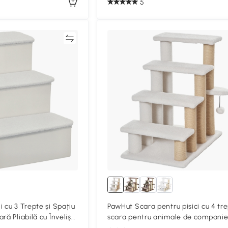
5
Compară
Compa
 cu 3 Trepte și Spațiu
PawHut Scara pentru pisici cu 4 tre
ră Pliabilă cu Înveliș
scara pentru animale de companie
 cm, Alb
stâlpi de zgâriat, minge, scara pen