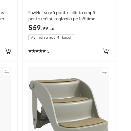
ns
PawHut scară pentru câini, rampă
7cm
pentru câini, reglabilă pe înălțime,
antiderapant, pliabil, 83x40x62,5 cm,
559
,99 Lei
lemn/Alb
Au mai ramas
4
bucati
5
ră
Compară