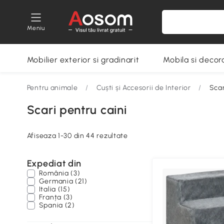
Meniu
Mobilier exterior si gradinarit
Mobila si decora
Pentru animale
/
Cuști și Accesorii de Interior
/
Scar
Scari pentru caini
Afiseaza 1-30 din 44 rezultate
Expediat din
România (3)
Germania (21)
Italia (15)
Franța (3)
Spania (2)