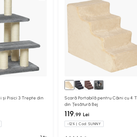
1+
și Pisici 3 Trepte din
Scară Portabilă pentru Câini cu 4 
din Țesătură Bej
119
,99 Lei
-12% | Cod: SUNNY