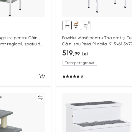
rijire pentru Câini,
PawHut Masă pentru Toaletat și Tu
aț reglabil, spațiu de
Câini sau Pisici Pliabilă, 91.5x61.5x
ață din cauciuc, 90 x
519
,99 Lei
Transport gratuit
5
Compară
Compa