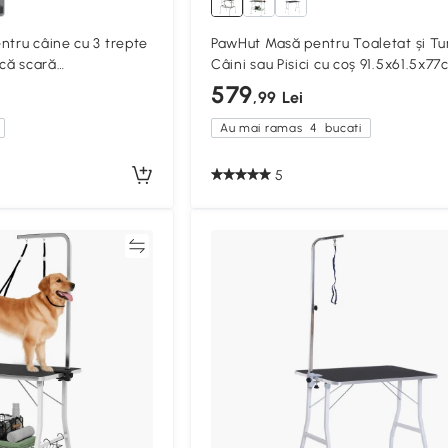
ntru câine cu 3 trepte
PawHut Masă pentru Toaletat și Tu
ică scară
Câini sau Pisici cu coș 91.5x61.5x7
tru animale 46 x 35 x
579
,99 Lei
Au mai ramas
4
bucati
5
Compară
Compa