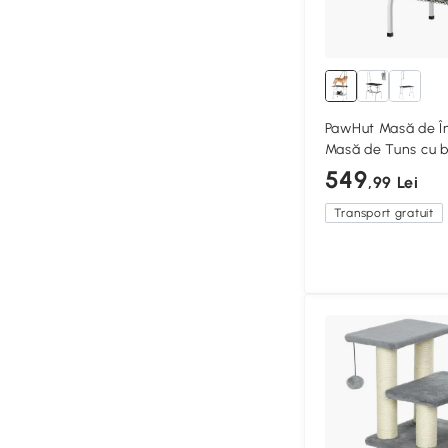
PawHut Masă de Îng
Masă de Tuns cu br
depozitare, supraf
549
,99 Lei
60 x 76 cm, Negru
Transport gratuit