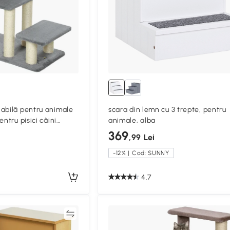
abilă pentru animale
scara din lemn cu 3 trepte, pentru
ntru pisici câini
animale, alba
70 x 32 x 68 cm gri
369
,99 Lei
-12% | Cod: SUNNY
4.7
Compară
Compa