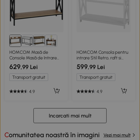
HOMCOM Masă de
HOMCOM Consola pentru
Console Masă de Intrare
intrare Stil Retro, raft si
Industrială cu Multi-
sertar Lemn Alb
629
599
,99 Lei
,99 Lei
depozitare 120 x 23,5 x 75
cm Lemn Chêne
Transport gratuit
Transport gratuit
4.9
4.9
Incarcati mai mult
Comunitatea noastră în imagini
Vezi mai mult