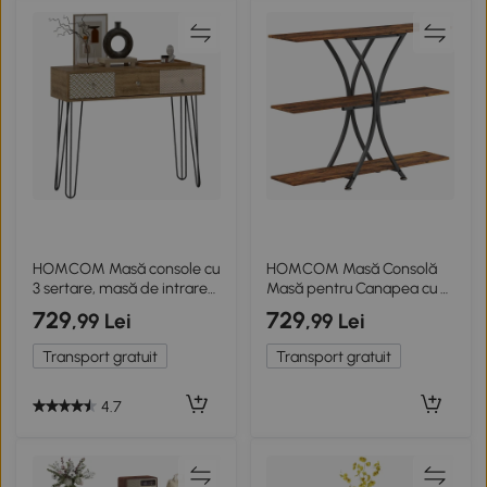
HOMCOM Masă console cu
HOMCOM Masă Consolă
3 sertare, masă de intrare
Masă pentru Canapea cu 2
îngustă cu picioare în formă
Polițe Deschise și Cadru
729
729
,99 Lei
,99 Lei
de ac de păr din oțel, 90 x
Metalic în X Stil Industrial
30 x 75 cm, maro
Maro Rustic
Transport gratuit
Transport gratuit
4.7