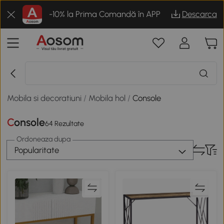
-10% la Prima Comandă în APP
Descarca
Mobila si decoratiuni
/
Mobila hol
/
Console
Console
64 Rezultate
Ordoneaza dupa
Popularitate