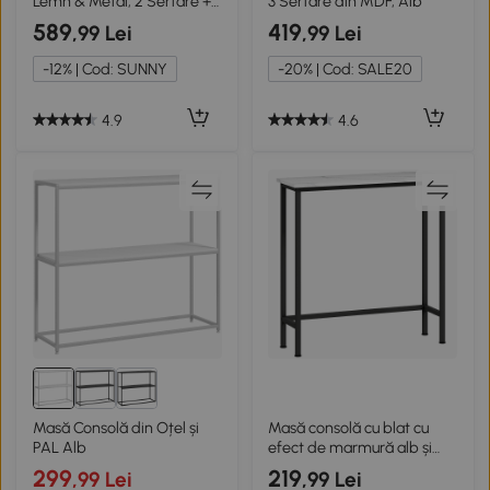
Lemn & Metal, 2 Sertare +
3 Sertare din MDF, Alb
Raft
589
419
,99 Lei
,99 Lei
-12% | Cod: SUNNY
-20% | Cod: SALE20
4.9
4.6
Masă Consolă din Oțel și
Masă consolă cu blat cu
PAL Alb
efect de marmură alb și
negru
299
219
,99 Lei
,99 Lei