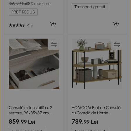
369,99 Lei
18% reducere
Transport gratuit
PREȚ REDUS
4.5
Consolă extensibilă cu 2
HOMCOM Blat de Consolă
sertare, 95x35x87 cm,
cu Coardă de Hârtie
stejar
Împletită Manual Cadru de
859
789
,99 Lei
,99 Lei
Oțel Stil Bohemian
124x43,5x80 cm Natural