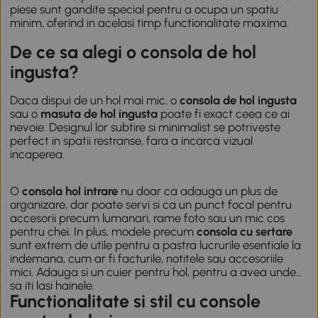
piese sunt gandite special pentru a ocupa un spatiu
minim, oferind in acelasi timp functionalitate maxima.
De ce sa alegi o consola de hol
ingusta?
Daca dispui de un hol mai mic, o
consola de hol ingusta
sau o
masuta de hol ingusta
poate fi exact ceea ce ai
nevoie. Designul lor subtire si minimalist se potriveste
perfect in spatii restranse, fara a incarca vizual
incaperea.
O
consola hol intrare
nu doar ca adauga un plus de
organizare, dar poate servi si ca un punct focal pentru
accesorii precum lumanari, rame foto sau un mic cos
pentru chei. In plus, modele precum
consola cu sertare
sunt extrem de utile pentru a pastra lucrurile esentiale la
indemana, cum ar fi facturile, notitele sau accesoriile
mici. Adauga si un
cuier pentru hol
, pentru a avea unde
sa iti lasi hainele.
Functionalitate si stil cu console