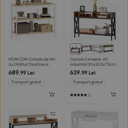
HOMCOM Consola de Hol
Consola 3 etajere, stil
cu 3 Rafturi Deschise și
industrial 120x23.5x75cm
Picioruși de Metal pentru
nuc-negru
689
639
,99 Lei
,99 Lei
Hol Intrare Sufragerie
Dormitor Lemn Natural și
Transport gratuit
Transport gratuit
Alb
5