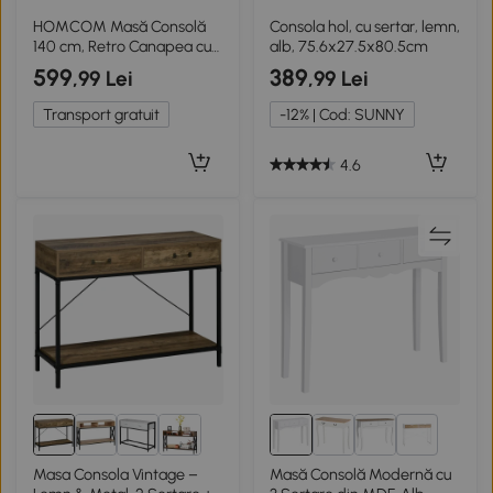
HOMCOM Masă Consolă
Consola hol, cu sertar, lemn,
140 cm, Retro Canapea cu
alb, 75.6x27.5x80.5cm
Spațiu de Depozitare,
599
389
,99 Lei
,99 Lei
Stejar.
Transport gratuit
-12% | Cod: SUNNY
4.6
2+
Masa Consola Vintage –
Masă Consolă Modernă cu