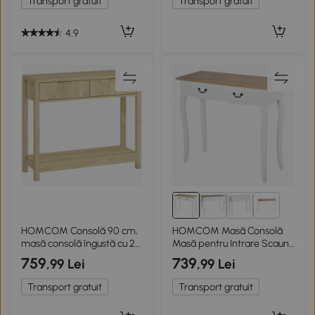
Transport gratuit
Transport gratuit
4.9
2+
HOMCOM Consolă 90 cm,
HOMCOM Masă Consolă
masă consolă îngustă cu 2
Masă pentru Intrare Scaun
sertare canelate și raft, stil
de Săpun 2 sertare dim.
759
739
,99 Lei
,99 Lei
modern, lemn natural
87L x 34l x 78H cm MDF
Lemn Masiv Pin Deschis Alb
Transport gratuit
Transport gratuit