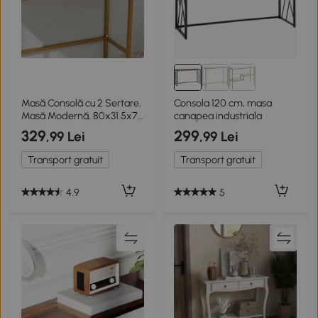
Masă Consolă cu 2 Sertare,
Consola 120 cm, masa
Masă Modernă, 80x31.5x75
canapea industriala
cm, Alb
329
299
,99 Lei
,99 Lei
Transport gratuit
Transport gratuit
4.9
5