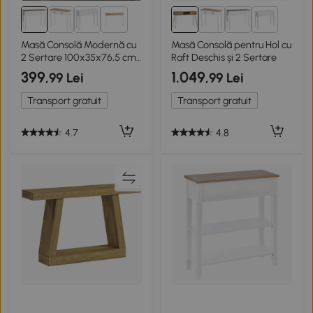
2+
2+
Masă Consolă Modernă cu
Masă Consolă pentru Hol cu
2 Sertare 100x35x76,5 cm
Raft Deschis și 2 Sertare
Alb
399
1.049
,99 Lei
,99 Lei
Transport gratuit
Transport gratuit
4.7
4.8