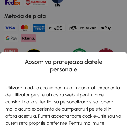
Metoda de plata
Aosom va protejeaza datele
personale
Descarca aplicatia Aosom
Utilizam module cookie pentru a imbunatati experienta
de utilizator pe site-ul nostru web si pentru a ne
Google Play
consimti noua si tertilor sa personalizam si sa facem
mai placuta experienta de cumparaturi pe site si in
afara acestuia. Puteti accepta toate cookie-urile sau va
puteti seta propriile preferinte. Pentru mai multe
+40 312294730
clienti@aosom.ro