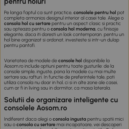
pentru holuri
Pe langa faptul ca sunt practice,
consolele pentru hol
pot
completa armonios designul interior al casei tale. Alege o
consola hol cu sertare
pentru un aspect clasic si practic
sau opteaza pentru o
consola hol moderna
, cu finisaje
elegante, daca iti doresti un look contemporan. pentru un
hol bine organizat si ordonat, investeste si intr-un
dulap
pentru pantofi
.
Varietatea de modele de
console hol
disponibile la
Aosom.ro include optiuni pentru toate gusturile: de la
console simple, inguste, pana la modele cu mai multe
sertare sau rafturi. In functie de preferintele tale, poti
utiliza consola nu doar in hol, ci si in alte zone ale casei,
cum ar fi in living sau in dormitor, ca masa laterala.
Solutii de organizare inteligente cu
consolele Aosom.ro
Indiferent daca alegi o
consola ingusta
pentru spatii mici
sau o
consola cu sertare
mai incapatoare, vei descoperi