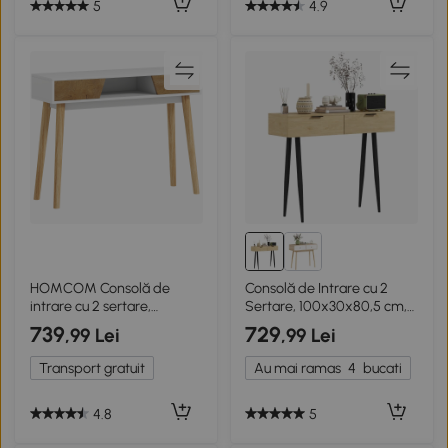
5
4.9
HOMCOM Consolă de
Consolă de Intrare cu 2
intrare cu 2 sertare,
Sertare, 100x30x80,5 cm,
compartiment și picioare
Lemn Natural
739
729
,99 Lei
,99 Lei
din lemn pentru hol, intrare,
living, alb
Transport gratuit
Au mai ramas
4
bucati
4.8
5