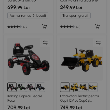
Varsta 5-12 ani Alb
copii 1-3 ani, fără baterie
699
249
,99 Lei
,99 Lei
Au mai ramas
6
bucati
Transport gratuit
4.7
4.8
Karting Copii cu Pedale
Excavator Electric pentru
Rosu
Copii 12V cu Cupă și
Telecomandă
709
749
,99 Lei
,99 Lei