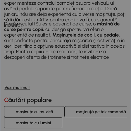
experimenteze controlul complet asupra vehiculului,
având pedale separate pentru fiecare direcție. Dacă
juniorul tău are deja experiență cu diverse mașinuțe, poți
să îi dăruiești un
ATV pentru copii
- va fi, cu siguranță,
Dacă micuțul tău este pasionat de curse, o
mașină de
încântat.
curse pentru copii,
cu design sportiv, va oferi o
experiență de neuitat.
Mașinuțele de copii, cu pedale,
sunt perfecte pentru a încuraja mișcarea și activitățile în
aer liber, fiind o opțiune educativă și distractiva in acelasi
timp. Pentru copiii un pic mai mari, te invitam sa
descoperi oferta de
trotinete si trotinete electrice
.
Vezi mai mult
Căutări populare
mașinuțe cu muzică
mașinuță pe telecomandă
masinuta cu lumini