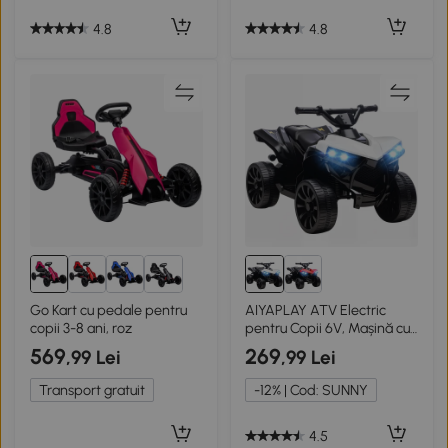
4.8
4.8
Go Kart cu pedale pentru
AIYAPLAY ATV Electric
copii 3-8 ani, roz
pentru Copii 6V, Mașină cu
4 Roți cu Muzică și Faruri
569
269
,99 Lei
,99 Lei
LED, pentru Vârste 3-8 Ani,
Alb, Negru
Transport gratuit
-12% | Cod: SUNNY
4.5