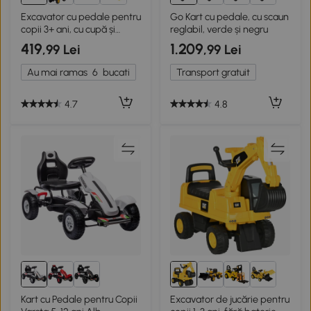
Excavator cu pedale pentru
Go Kart cu pedale, cu scaun
copii 3+ ani, cu cupă și
reglabil, verde și negru
remorcă
419
1.209
,99 Lei
,99 Lei
Au mai ramas
6
bucati
Transport gratuit
4.7
4.8
Kart cu Pedale pentru Copii
Excavator de jucărie pentru