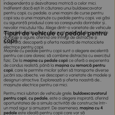
independența și dezvoltarea motrică a celor mici.
Indiferent dacă ești în căutarea unui buldoexcavator
pentru copii, cu pedale, a unei mașini de curse pentru
copii sau a unei mașinuțe cu pedale pentru copii, vei găsi
cu siguranță produsul care sa corespunda dorințelor și
nevoilor micuțului tău. Alege dintr-o varietate de vehicule
Tipuri de vehicule cu pedale pentru
cu pedale pentru copii, care sunt realizate din materiale
durabile și sigure, oferind ore întregi de distracție și
copii
aventură; descoperă și oferta noastră de
motociclete
electrice pentru copii
.
Mașinile cu pedale pentru copii sunt o alegere excelentă
pentru cei care doresc să combine distracția cu exercițiul
fizic. De la
mașina cu pedale copii
ce oferă o experienta
de condus realistă, până la
mașina cu remorcă pentru
copii
, care le permite micilor șoferi să transporte diverse
jucării sau obiecte, vei descoperi o varietate de modele și
designuri atractive. Explorează și oferta noastră de
mașinuțe electrice pentru cei mici
.
Pentru micii iubitori de vehicule grele,
buldoexcavatorul
pentru copii, cu pedale,
este o alegere inspirată, oferind
oportunitatea de a simula activități de construcție într-
un mod sigur și amuzant. De asemenea,
mașina cu 4
pedale
este ideală pentru copiii care vor să