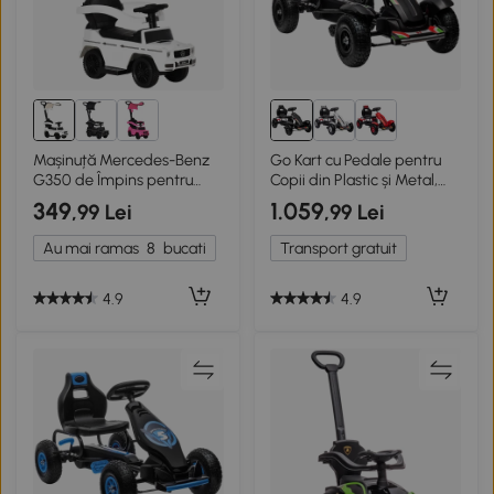
Mașinuță Mercedes-Benz
Go Kart cu Pedale pentru
G350 de Împins pentru
Copii din Plastic și Metal,
Copii cu Mâner și Copertină
Negru
349
1.059
,99 Lei
,99 Lei
85.5x40.5x95 cm, Alb
Au mai ramas
8
bucati
Transport gratuit
4.9
4.9