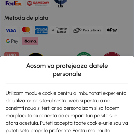
Metoda de plata
Aosom va protejeaza datele
personale
Descarca aplicatia Aosom
Utilizam module cookie pentru a imbunatati experienta
de utilizator pe site-ul nostru web si pentru a ne
Google Play
consimti noua si tertilor sa personalizam si sa facem
mai placuta experienta de cumparaturi pe site si in
afara acestuia. Puteti accepta toate cookie-urile sau va
puteti seta propriile preferinte. Pentru mai multe
+40 312294730
clienti@aosom.ro