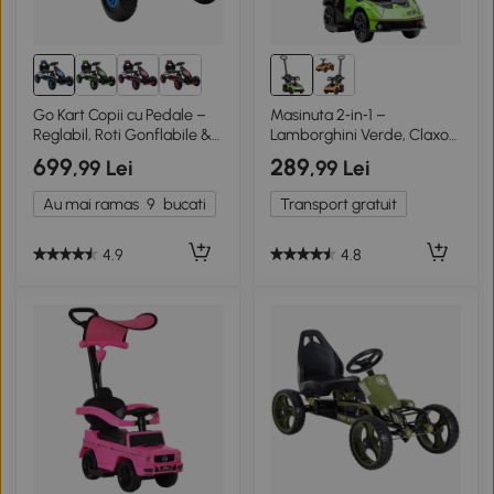
Go Kart Copii cu Pedale –
Masinuta 2‑in‑1 –
Reglabil, Roti Gonflabile &
Lamborghini Verde, Claxon
Frana
& Volan
699
289
,99 Lei
,99 Lei
Au mai ramas
9
bucati
Transport gratuit
4.9
4.8