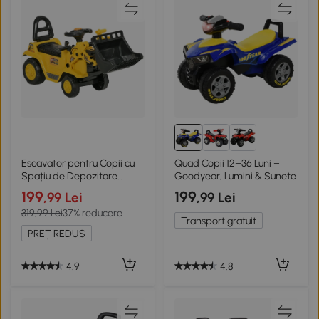
Escavator pentru Copii cu
Quad Copii 12–36 Luni –
Spațiu de Depozitare
Goodyear, Lumini & Sunete
Galben Negru
199
199
,99 Lei
,99 Lei
319,99 Lei
37% reducere
Transport gratuit
PREȚ REDUS
4.9
4.8