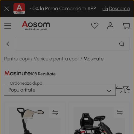
-10% la Prima Comandă în APP
Descarca
Pentru copii
/
Vehicule pentru copii
/
Masinute
Masinute
108 Rezultate
Ordoneaza dupa
Popularitate