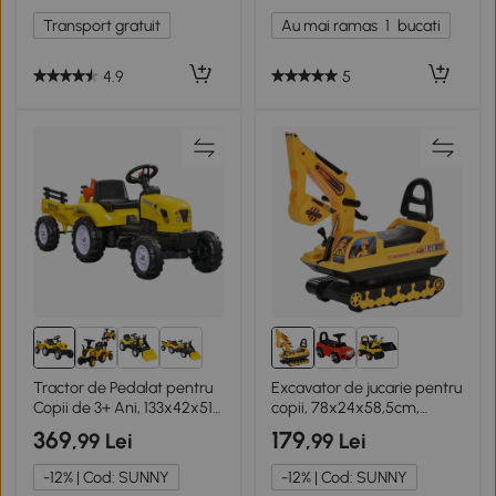
Transport gratuit
Au mai ramas
1
bucati
4.9
5
Tractor de Pedalat pentru
Excavator de jucarie pentru
Copii de 3+ Ani, 133x42x51
copii, 78x24x58,5cm,
cm, Galben
galben
369
179
,99 Lei
,99 Lei
-12% | Cod: SUNNY
-12% | Cod: SUNNY