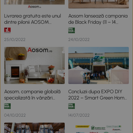
Livrarea gratuita este unul
Aosom lansează campania
dintre pilonii AOSOM
de Black Friday (11 – 14
Romania
noiembrie), cu reduceri la
toate articolele disponibile
25/10/2022
24/10/2022
pe Aosom.ro
Aosom, companie globală
Concluzii dupa EXPO DIY
specializată în vânzări
2022 – Smart Green Home,
online, își prezintă catalogul
expozitia B2B organizata
cu peste 4.000 de articole
de publicatia BricoRetail.ro
04/10/2022
14/07/2022
in perioada 29 – 30 iunie
2022