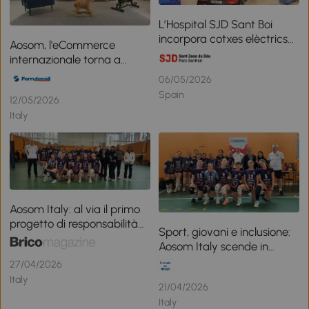
L’Hospital SJD Sant Boi
incorpora cotxes elèctrics
Aosom, l'eCommerce
per millorar l’experiència
internazionale torna a
quirúrgica infantil
Bricoday Digital
06/05/2026
Spain
12/05/2026
Italy
Aosom Italy: al via il primo
progetto di responsabilità
Sport, giovani e inclusione:
sociale
Aosom Italy scende in
campo con l’Audax Volley
27/04/2026
Corsico
Italy
21/04/2026
Italy