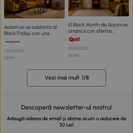
El Black Month de Aosom.es
Aosom.es se adelanta al
arranca con ofertas
Black Friday con una
anticipadas y regalos en
campaña que no se puede
múltiples categorías del
perder
05/11/2025
hogar
05/11/2025
Spain
Spain
Vezi mai mult
1
/
8
Descoperă newsletter-ul nostru!
Adaugă adresa de email și obține acum o reducere de
30 Lei!