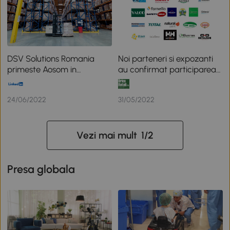
DSV Solutions Romania
Noi parteneri si expozanti
primeste Aosom in
au confirmat participarea
depozitul sau de langa
la EXPO DIY 2022 – Smart
Bucuresti
Green Home
24/06/2022
31/05/2022
Vezi mai mult
1
/
2
Presa globala