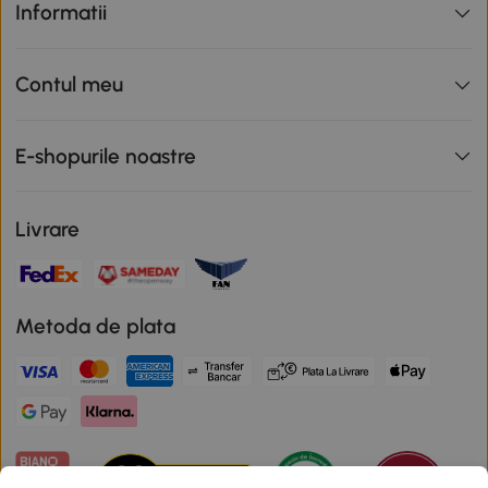
Informatii
Contul meu
E-shopurile noastre
Livrare
Metoda de plata