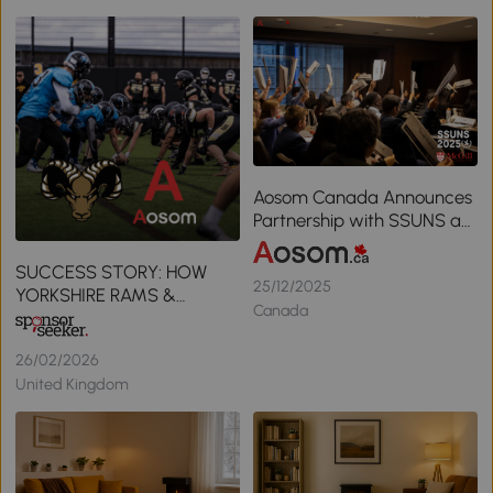
Aosom Canada Announces
Partnership with SSUNS as
Official Conference &
Community Partner
SUCCESS STORY: HOW
25/12/2025
YORKSHIRE RAMS &
Canada
AOSOM SECURED ELITE
SPORTS SPONSORSHIP
26/02/2026
OPPORTUNITIES
United Kingdom