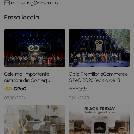
marketing@aosom.ro
Presa locala
Cele mai importante
Gala Premiilor eCommerce
distincții din Comerțul
GPeC 2023 (editia de 18
Online Românesc în cadrul
ani): lista castigatorilor
ediției de 19 ani a Galei
08/10/2024
02/11/2023
Premiilor eCommerce