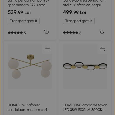
Lustră pendul Homcom 3-
Candelabru suspendat din
spot modern E27 lustră
otel cu 5 sfesnice, negru
suspendată lampă pentru
158x45hcm
539
499
,99 Lei
,99 Lei
sufragerie, bucătărie Ø64 x
20 cm Alb Fără becuri
Transport gratuit
Transport gratuit
5
5
HOMCOM Plafonier
HOMCOM Lampă de tavan
candelabru modern cu 4
LED 38W 1500LM 3000K-
lumi cu soclu E14, montaj
6500K Lampă pentru living