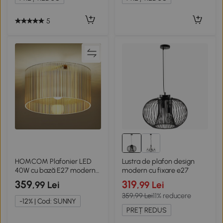
5
HOMCOM Plafonier LED
Lustra de plafon design
40W cu bază E27 modern
modern cu fixare e27
pentru sufragerie, hol,
359
319
,99 Lei
,99 Lei
sufragerie, bucătărie,
359,99 Lei
11% reducere
transparent
-12% | Cod: SUNNY
PREȚ REDUS