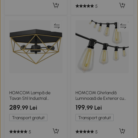
5
HOMCOM Lampă de
HOMCOM Ghirlandă
Tavan Stil Industrial
Luminoasă de Exterior cu
Geometrică cu 3 Suporturi
50 de Luminite LED IP44,
289
199
,99 Lei
,99 Lei
E27 pentru Becuri LED,
din PET și Plastic,
Negru și Auriu
18x0.38x0.09 m, Negru și
Transport gratuit
Transport gratuit
Transparent
5
5