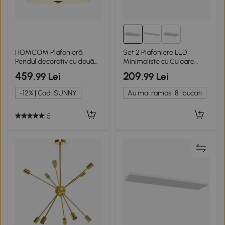
HOMCOM Plafonieră,
Set 2 Plafoniere LED
Pendul decorativ cu două
Minimaliste cu Culoare
abajuri din pânză, Crem
Reglabilă, din Oțel și Plastic,
459
209
,99 Lei
,99 Lei
60x30x3.7 cm, Alb
-12% | Cod: SUNNY
Au mai ramas
8
bucati
5