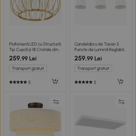
Plafonieră LED cu Structură
Candelabru de Tavan 3
Tip Cușcă și 18 Cristale din
Puncte de Lumină Reglabile
Metal Auriu
la 90° E27
259
259
,99 Lei
,99 Lei
Transport gratuit
Transport gratuit
5
5