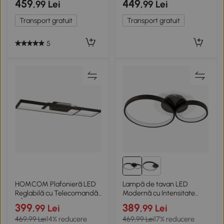
459
449
,99 Lei
,99 Lei
semi-aplatizat, aur si crem
cu 4 becuri Telecomandă
Schwarz+Gold
Transport gratuit
Transport gratuit
5
HOMCOM Plafonieră LED
Lampă de tavan LED
Reglabilă cu Telecomandă
Modernă cu Intensitate
și Întrerupător,
Reglabilă, Putere 40W,
399
389
,99 Lei
,99 Lei
Temperatura Culoare
Negru
469,99 Lei
14% reducere
469,99 Lei
17% reducere
3000-6000K, Lampă de