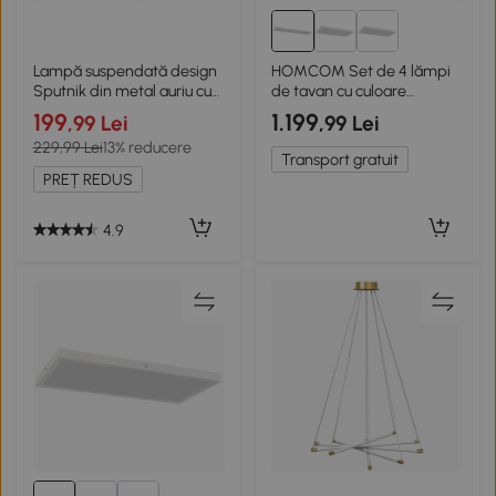
Lampă suspendată design
HOMCOM Set de 4 lămpi
Sputnik din metal auriu cu
de tavan cu culoare
10 becuri
reglabilă, comutator DIP și
199
1.199
,99 Lei
,99 Lei
de perete
229,99 Lei
13% reducere
3000K/4000K/6000K
Transport gratuit
120x30x3,7 cm Alb
PREȚ REDUS
4.9