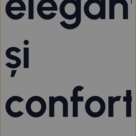
elegan
și
confor