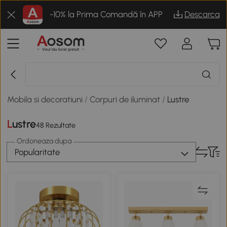
-10% la Prima Comandă în APP
Descarca
Mobila si decoratiuni
/
Corpuri de iluminat
/
Lustre
Lustre
48 Rezultate
Ordoneaza dupa
Popularitate