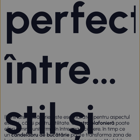
perfec
între
stil și
Iluminatul bucătăriei este esențial atât pentru aspectul
estetic, cât și pentru utilitate. O
lustra plafonieră
poate
oferi lumină uniformă în întreaga încăpere, în timp ce
un
candelabru de bucătărie
poate transforma zona de