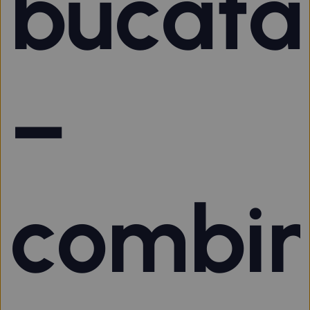
bucătă
–
combin