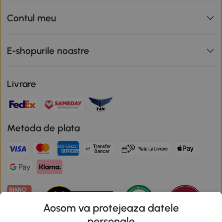
Contul meu
E-shopurile noastre
Livrare
Metoda de plata
Aosom va protejeaza datele
personale