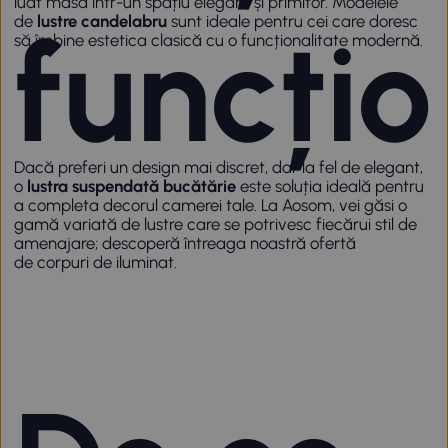
luat masa într-un spațiu elegant și primitor. Modelele
de
lustre candelabru
sunt ideale pentru cei care doresc
funcțio
să îmbine estetica clasică cu o funcționalitate modernă.
Dacă preferi un design mai discret, dar la fel de elegant,
o
lustra suspendată bucătărie
este soluția ideală pentru
a completa decorul camerei tale. La Aosom, vei găsi o
gamă variată de lustre care se potrivesc fiecărui stil de
amenajare; descoperă întreaga noastră ofertă
de
corpuri de iluminat
.