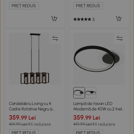
Design pentru Living și
PREȚ REDUS
PREȚ REDUS
Sufragerie, 70x30 cm,
Negru
5
Candelabru Living cu 4
Lampă de tavan LED
Cadre Rotative Negru și
Modernă de 40W cu 2 Inele
Maro
și Lumină Reglabilă, Negru
359
359
,99 Lei
,99 Lei
419,99 Lei
14% reducere
419,99 Lei
14% reducere
PREȚ REDUS
PREȚ REDUS