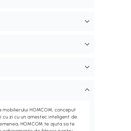
ta mobilierului HOMCOM, conceput
i cu zi cu un amestec inteligent de
 asemenea, HOMCOM te ajuta sa te
de echipamente de fitness pentru