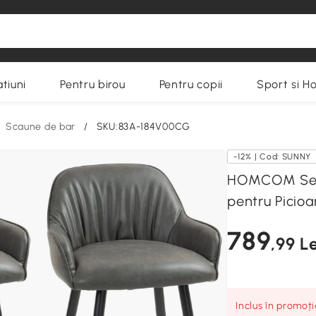
tiuni
Pentru birou
Pentru copii
Sport si H
Scaune de bar
/
SKU:83A-184V00CG
-12% | Cod: SUNNY
HOMCOM Set 
pentru Picioar
789
,99 Le
Inclus în promoț