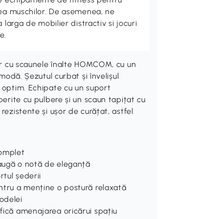
rea muschilor. De asemenea, ne
 larga de mobilier distractiv si jocuri
e.
 bar cu scaunele înalte HOMCOM, cu un
 modă. Șezutul curbat și învelișul
t optim. Echipate cu un suport
perite cu pulbere și un scaun tapițat cu
rezistente și ușor de curățat, astfel
complet
daugă o notă de eleganță
rtul șederii
entru a menține o postură relaxată
odelei
ifică amenajarea oricărui spațiu