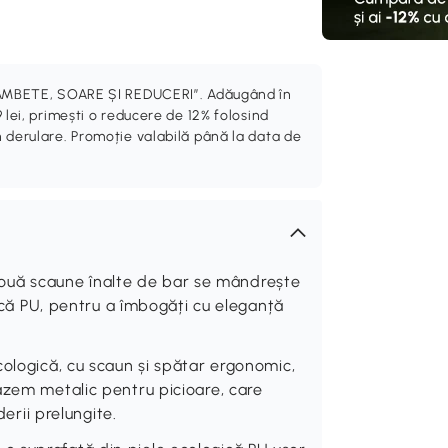
„ZÂMBETE, SOARE ȘI REDUCERI”. Adăugând în
 lei, primești o reducere de 12% folosind
 derulare. Promoție valabilă până la data de
uă scaune înalte de bar se mândrește
gică PU, pentru a îmbogăți cu eleganță
cologică, cu scaun și spătar ergonomic,
azem metalic pentru picioare, care
derii prelungite.