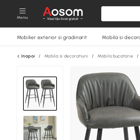
Meniu
Mobilier exterior si gradinarit
Mobila si decora
Inapoi
/
Mobila si decoratiuni
/
Mobila bucatarie
/