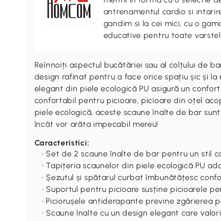
antrenamentul cardio si intari
gandim si la cei mici, cu o gama
educative pentru toate varstel
Reînnoiți aspectul bucătăriei sau al colțului de
design rafinat pentru a face orice spațiu șic și la
elegant din piele ecologică PU asigură un confor
confortabil pentru picioare, picioare din oțel aco
piele ecologică, aceste scaune înalte de bar sunt 
încât vor arăta impecabil mereu!
Caracteristici:
• Set de 2 scaune înalte de bar pentru un stil 
• Tapițeria scaunelor din piele ecologică PU a
• Șezutul și spătarul curbat îmbunătățesc confo
• Suportul pentru picioare susține picioarele p
• Piciorușele antiderapante previne zgârierea p
• Scaune înalte cu un design elegant care valor