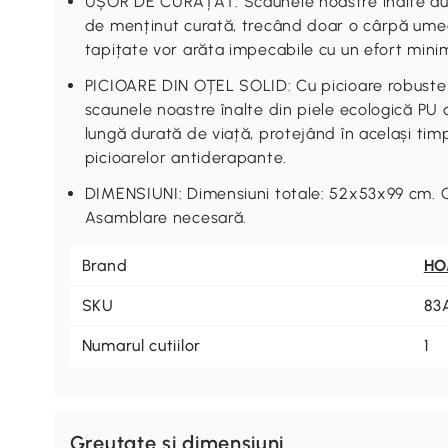
UȘOR DE CURĂȚAT: Scaunele noastre înalte au o
de menținut curată, trecând doar o cârpă umedă
tapițate vor arăta impecabile cu un efort mini
PICIOARE DIN OȚEL SOLID: Cu picioare robuste ș
scaunele noastre înalte din piele ecologică PU a
lungă durată de viață, protejând în același tim
picioarelor antiderapante.
DIMENSIUNI: Dimensiuni totale: 52x53x99 cm. C
Asamblare necesară.
Brand
H
SKU
83
Numarul cutiilor
1
Greutate si dimensiuni