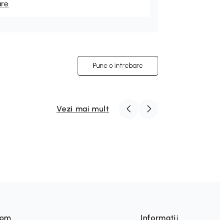
are
Pune o intrebare
Vezi mai mult
som
Informatii