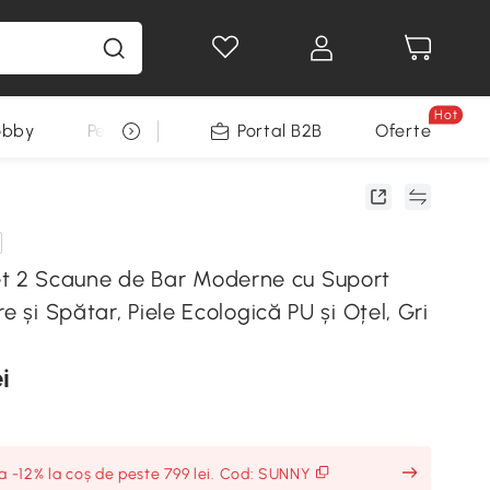
Hot
obby
Pentru animale
Portal B2B
Decoratiuni Sarbatori
Oferte
2 Scaune de Bar Moderne cu Suport
e și Spătar, Piele Ecologică PU și Oțel, Gri
i
ia -12% la coș de peste 799 lei. Cod: SUNNY