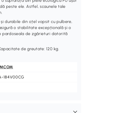
 suprafață din piele ecologică PU ușor
 peste ele. Astfel, scaunele tale
m.
i durabile din oțel vopsit cu pulbere,
sigură o stabilitate excepțională și o
p pardoseala de zgârieturi datorită
apacitate de greutate: 120 kg.
OMCOM
A-184V00CG