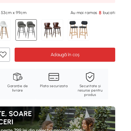
8
x 53cm x 99cm
Au mai ramas
bucati
Adaugă în coș
Garanție de
Plata securizata
Securitate și
livrare
resurse pentru
produs