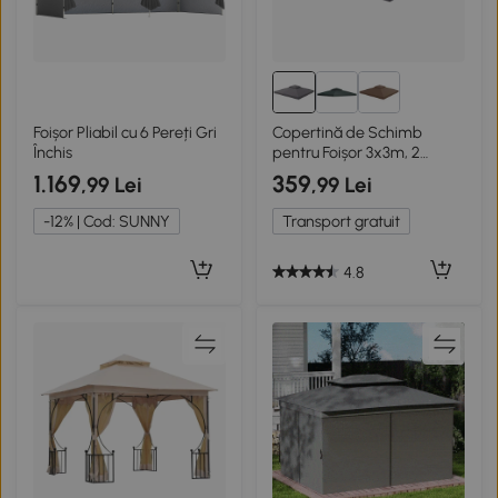
Foișor Pliabil cu 6 Pereți Gri
Copertină de Schimb
Închis
pentru Foișor 3x3m, 2
Niveluri, Gri
1.169
359
,99 Lei
,99 Lei
-12% | Cod: SUNNY
Transport gratuit
4.8