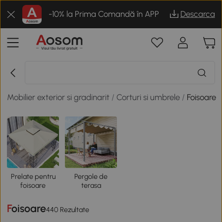
-10% la Prima Comandă în APP
Descarca
Mobilier exterior si gradinarit
/
Corturi si umbrele
/
Foisoare
Prelate pentru
Pergole de
foisoare
terasa
Foisoare
440 Rezultate