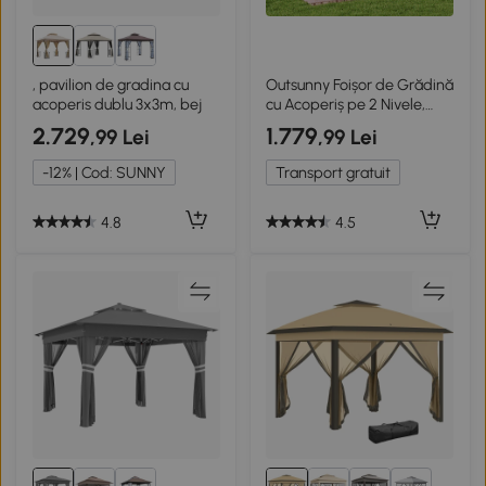
, pavilion de gradina cu
Outsunny Foișor de Grădină
acoperis dublu 3x3m, bej
cu Acoperiș pe 2 Nivele,
Plase de Țânțari și Perdele,
2.729
1.779
,99 Lei
,99 Lei
din Metal și Poliester,
380x300x270 cm, Gri
-12% | Cod: SUNNY
Transport gratuit
Închis
4.8
4.5