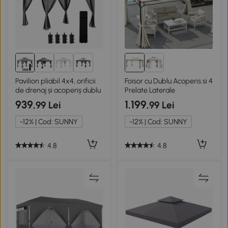
2+
Pavilion pliabil 4x4, orificii
Foisor cu Dublu Acoperis si 4
de drenaj și acoperiș dublu
Prelate Laterale
939
1.199
,99 Lei
,99 Lei
-12% | Cod: SUNNY
-12% | Cod: SUNNY
4.8
4.8