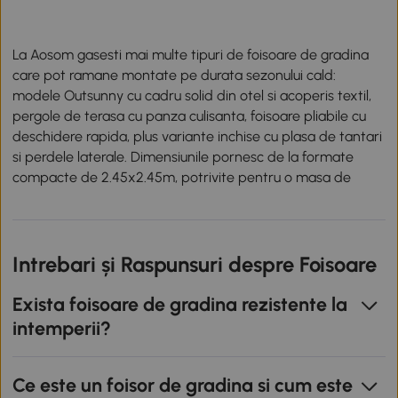
La Aosom gasesti mai multe tipuri de foisoare de gradina 
care pot ramane montate pe durata sezonului cald: 
modele Outsunny cu cadru solid din otel si acoperis textil, 
pergole de terasa cu panza culisanta, foisoare pliabile cu 
deschidere rapida, plus variante inchise cu plasa de tantari 
si perdele laterale. Dimensiunile pornesc de la formate 
compacte de 2.45x2.45m, potrivite pentru o masa de 
patru persoane, si urca pana la 4.05x3.4m, cu loc pentru 
mobilierul de terasa.
Foisoare de gradina cu acoperis dublu 
Intrebari și Raspunsuri despre Foisoare
si cadru metalic
Exista foisoare de gradina rezistente la
Un foisor metalic folosit din aprilie pana in octombrie are 
intemperii?
nevoie de un cadru stabil si de un acoperis potrivit pentru 
exterior. Cadrul este din teava de otel, aluminiu sau metal 
galvanizat, iar acoperisul din poliester ori tesatura Oxford 
Ce este un foisor de gradina si cum este
210D sau 600D ofera umbra, are protectie UV si face fata 