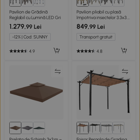
1+
Pavilion de Grădină
Pavilion pliabil cu plasă
Reglabil cu Lumină LED Gri
împotriva insectelor 3.3x3.3
m bej
1.279
849
,99 Lei
,99 Lei
-12% | Cod: SUNNY
Transport gratuit
4.9
4.8
5+
Prelata de Schimb 3×3 m –
Foisor Pergola de Gradina