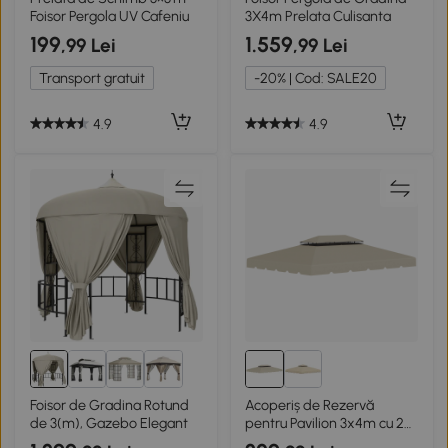
Foisor Pergola UV Cafeniu
3X4m Prelata Culisanta
199
1.559
,99 Lei
,99 Lei
Transport gratuit
-20% | Cod: SALE20
4.9
4.9
Foisor de Gradina Rotund
Acoperiș de Rezervă
de 3(m), Gazebo Elegant
pentru Pavilion 3x4m cu 2
Niveluri, Bej