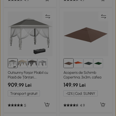
1+
1+
Outsunny Foișor Pliabil cu
Acoperis de Schimb
Plasă de Țânțari,
Copertina, 3x3m, cafea
330x330x288 cm, Bej
909
149
,99 Lei
,99 Lei
Transport gratuit
-12% | Cod: SUNNY
5
4.9