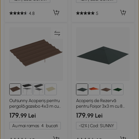
4.8
5
1+
1+
Outsunny Acoperiș pentru
Acoperiș de Rezervă
pergolă gazebo 4x3 m cu
pentru Foișor 3x3 m cu 8
10 orificii, culoare cafeniu
Orificii Gri
179
179
,99 Lei
,99 Lei
Au mai ramas
4
bucati
-12% | Cod: SUNNY