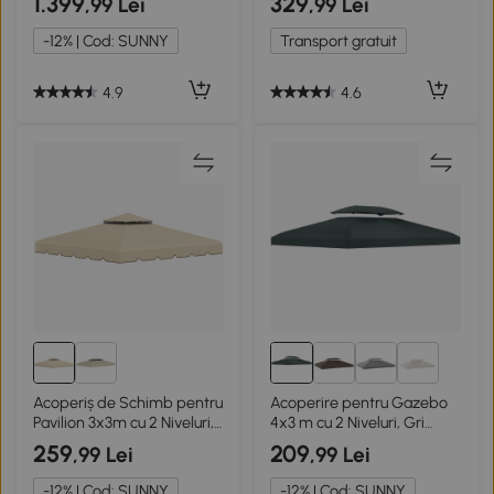
1.399
329
,99 Lei
,99 Lei
-12% | Cod: SUNNY
Transport gratuit
4.9
4.6
6+
Acoperiș de Schimb pentru
Acoperire pentru Gazebo
Pavilion 3x3m cu 2 Niveluri,
4x3 m cu 2 Niveluri, Gri
Bej
Antracit
259
209
,99 Lei
,99 Lei
-12% | Cod: SUNNY
-12% | Cod: SUNNY