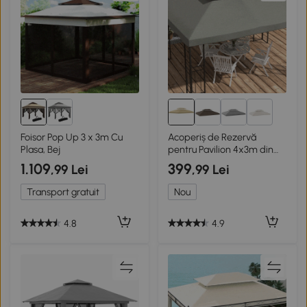
6+
Foisor Pop Up 3 x 3m Cu
Acoperiș de Rezervă
Plasa, Bej
pentru Pavilion 4x3m din
Poliester Anti-UV Crem
1.109
399
,99 Lei
,99 Lei
Transport gratuit
Nou
4.8
4.9