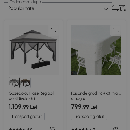
Ordoneaza dupa
Popularitate
Gazebo cu Plase Reglabil
Foișor de grădină 4x3 m alb
pe 3 Nivele Gri
și negru
1.109
799
,99 Lei
,99 Lei
Transport gratuit
Transport gratuit
4.9
4.7