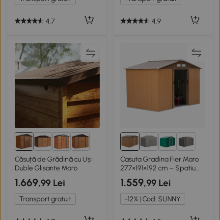
4.7
4.9
1+
Căsuță de Grădină cu Uși
Casuta Gradina Fier Maro
Duble Glisante Maro
277×191×192 cm – Spatiu
Mare
1.669
1.559
,99 Lei
,99 Lei
Transport gratuit
-12% | Cod: SUNNY