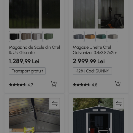
1+
Magazina de Scule din Otel
Magazie Unelte Otel
& Usi Glisante
Galvanizat 3,4×3,82×2m
1.289
2.999
,99 Lei
,99 Lei
Transport gratuit
-12% | Cod: SUNNY
4.7
4.8