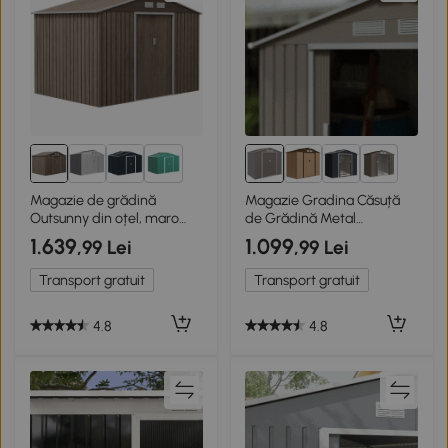
3+
6+
Magazie de grădină
Magazie Gradina Căsuță
Outsunny din oțel, maro
de Grădină Metal
deschis
213x130x185 Cm, Gri
1.639
1.099
,99 Lei
,99 Lei
Transport gratuit
Transport gratuit
4.8
4.8