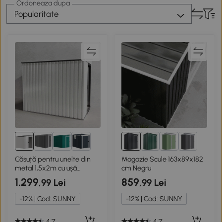
Ordoneaza dupa
Popularitate
Căsuță pentru unelte din
Magazie Scule 163x89x182
metal 1,5x2m cu ușă
cm Negru
glisantă
1.299
859
,99 Lei
,99 Lei
-12% | Cod: SUNNY
-12% | Cod: SUNNY
4.7
4.7