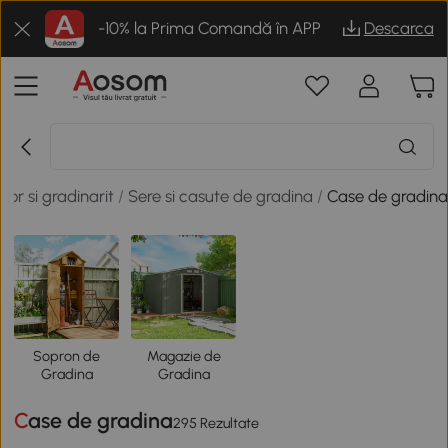
-10% la Prima Comandă în APP
Descarca
rior si gradinarit
/
Sere si casute de gradina
/
Case de gradin
Sopron de
Magazie de
Gradina
Gradina
Case de gradina
295 Rezultate