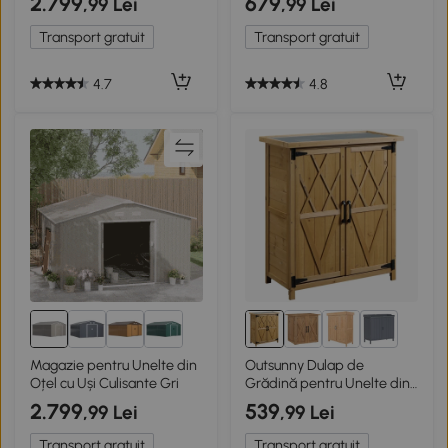
2.799
679
,99 Lei
,99 Lei
Transport gratuit
Transport gratuit
4.7
4.8
3+
Magazie pentru Unelte din
Outsunny Dulap de
Oțel cu Uși Culisante Gri
Grădină pentru Unelte din
Lemn cu 2 Uși
2.799
539
,99 Lei
,99 Lei
Transport gratuit
Transport gratuit