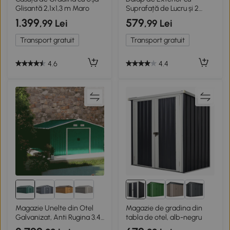
Glisantă 2,1x1,3 m Maro
Suprafață de Lucru și 2
Rafturi
1.399
579
,99 Lei
,99 Lei
Transport gratuit
Transport gratuit
4.6
4.4
Magazie Unelte din Otel
Magazie de gradina din
Galvanizat, Anti Rugina 3.4
tabla de otel, alb-negru
x 3.86 x 2 m, verde