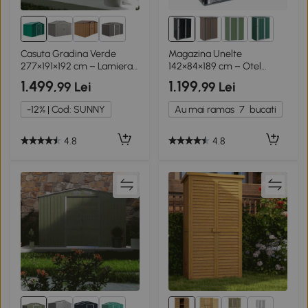
1+
Casuta Gradina Verde
Magazina Unelte
277×191×192 cm – Lamiera
142×84×189 cm – Otel
Fier
Impermeabil
1.499
1.199
,99 Lei
,99 Lei
-12% | Cod: SUNNY
Au mai ramas
7
bucati
4.8
4.8