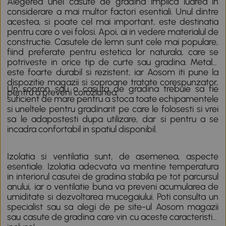
Alegerea unei casute de gradina implica luarea in
considerare a mai multor factori esentiali. Unul dintre
acestea, si poate cel mai important, este destinatia
pentru care o vei folosi. Apoi, ai in vedere materialul de
constructie. Casutele de lemn sunt cele mai populare,
fiind preferate pentru estetica lor naturala, care se
potriveste in orice tip de curte sau gradina. Metalul
este foarte durabil si rezistent, iar Aosom iti pune la
dispozitie magazii si soproane tratate corespunzator,
Un sopron sau o casuta de gradina trebuie sa fie
pentru a preveni coroziunea.
suficient de mare pentru a stoca toate echipamentele
si
uneltele pentru gradinarit
pe care le folosesti si vrei
sa le adapostesti dupa utilizare, dar si pentru a se
incadra confortabil in spatiul disponibil.
Izolatia si ventilatia sunt, de asemenea, aspecte
esentiale. Izolatia adecvata va mentine temperatura
in interiorul casutei de gradina stabila pe tot parcursul
anului, iar o ventilatie buna va preveni acumularea de
umiditate si dezvoltarea mucegaiului. Poti consulta un
specialist sau sa alegi de pe site-ul Aosom magazii
sau casute de gradina care vin cu aceste caracteristici