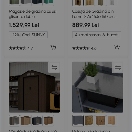
3+
1+
Magazie de gradina cu usi
Căsuță de Grădină din
glisante duble,
Lemn, 87x46,5x160 cm,
277x195x192cm, verde
Lemn
1.529
889
,99 Lei
,99 Lei
-12% | Cod: SUNNY
Au mai ramas
6
bucati
4.7
4.6
6+
3+
Căsuță de Grădină cu Ușă
Dulap de Exterior cu