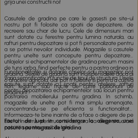
grija unei constructii noi!
Casutele de gradina pe care le gasesti pe site-ul
nostru pot fi folosite ca spatii de depozitere, de
recreere sau chiar de lucru. Cele de dimensiuni mari
sunt dotate cu ferestre pentru lumina naturala, au
rafturi pentru depozitare si pot fi personalizate pentru
a se potrivi nevoilor individuale. Magaziile si casutele
pentru unelte sunt concepute pentru depozitarea
utilajelor si echipamentelor de gradina precum masini
de tuns iarba, fiind perfecte pentru a pastra ordinea in
Functionalitatile si dotarile caselor sau magaziilor pot
gradina.
Serele de gradina
sunt indispensabile daca ai
varia semnificativ in functie de tipul de structura. Unele
o afacere agricola, dar pot fi folosite si pentru a cultiva
casute sunt dotate cu spatii pentru ateliere, rafturi
flori, legume sau fructe de catre pasionatii de
pentru depozitarea echipamentelor sau locuri pentru
gradinarit.
pastrarea
mobilierului pentru gradina
. In schimb,
magaziile de unelte pot fi mai simplu amenajate,
concentrandu-se pe eficienta si functionalitate.
Informeaza-te bine inainte de a face o alegere de pe
Factori de luat in considerare la alegerea unei
site-ul nostru, pentru a te asigura ca alegi structura
potrivita pentru nevoile tale!
casute sau magazii de gradina