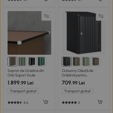
6+
Sopron de Gradina din
Outsunny Căsuță de
Otel Suport Scule
Grădină pentru
Depozitarea Uneltelor, din
1.899
709
,99 Lei
,99 Lei
Oțel Zincat cu Ușă,
100x104x160 cm, Gri Închis
Transport gratuit
Transport gratuit
4.6
5