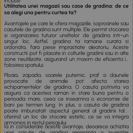
incluse!
Utilitatea unei magazii sau case de gradina: de ce
sa alegi una pentru curtea ta?
Avantajele pe care le ofera magaziile, soproanele sau
casutele de gradina sunt multiple. Ele permit stocarea
si organizarea tuturor uneltelor de gradina intr-un
singur loc. Astfel, gradina ta ramane curata si
ordonata, fara piese imprastiate aleatoriu. Aceste
constructii pot fi plasate in colturile gradinii sau in alte
zone neutilizate, asigurand un maxim de eficienta in
folosirea spatiului.
Ploaia, zapada, soarele puternic, praf si daunele
provocate de animale pot afecta starea
echipamentelor de gradina. O casuta potrivita va
asigura ca acestea raman in stare buna pentru o
perioada mare, ceea ce inseamna o economie de
bani pe termen lung. In plus, o casuta de gradina
poate imbunatati aspectul general al gradinii tale,
oferind un loc de stocare estetic, ce se va integra
armonios in restul peisajului.
Ia in considerare aceste avantaje, deoarece achizitia
unei casute de gradina reprezinta o investitie