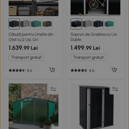
3+
3+
Căsuță pentru Unelte din
Sopron de Gradina cu Usi
Oțel cu 2 Uși, Gri
Duble
1.639
1.499
,99 Lei
,99 Lei
Transport gratuit
Transport gratuit
4.6
4.6