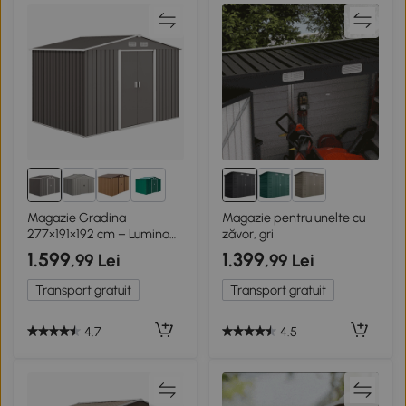
1+
Magazie Gradina
Magazie pentru unelte cu
277×191×192 cm – Lumina
zăvor, gri
Gri
1.599
1.399
,99 Lei
,99 Lei
Transport gratuit
Transport gratuit
4.7
4.5