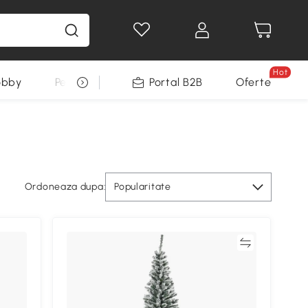
Hot
obby
Pentru animale
Portal B2B
Decoratiuni Sarbatori
Oferte
Ordoneaza dupa:
Popularitate
Compară