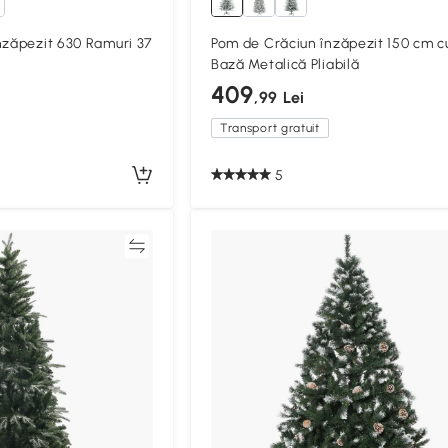
nzăpezit 630 Ramuri 37
Pom de Crăciun înzăpezit 150 cm c
Bază Metalică Pliabilă
409
,99 Lei
Transport gratuit
5
Compară
Compa