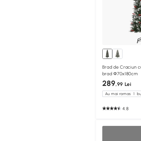
Brad de Craciun cu
brad Φ70x180cm
289
,99 Lei
Au mai ramas
1
bu
4.8