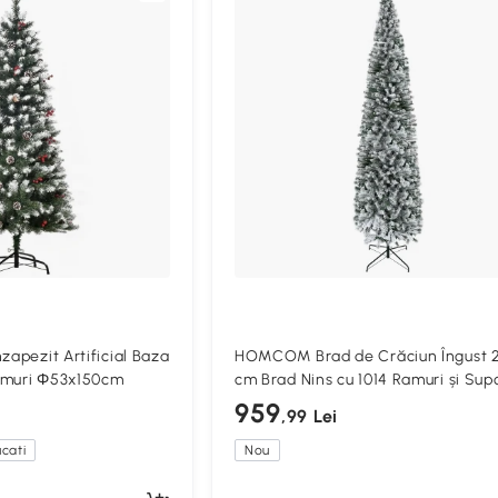
zapezit Artificial Baza
HOMCOM Brad de Crăciun Îngust 
amuri Φ53x150cm
cm Brad Nins cu 1014 Ramuri și Sup
Metalic pentru Living Verde și Alb
959
,99 Lei
cati
Nou