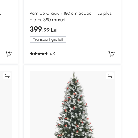
u
Pom de Craciun 180 cm acoperit cu plus
alb cu 390 ramuri
399
,99 Lei
Transport gratuit
4.9
ră
Compară