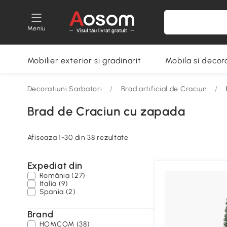
Meniu
Mobilier exterior si gradinarit
Mobila si decora
Decoratiuni Sarbatori
/
Brad artificial de Craciun
/
Brad de Craciun cu zapada
Afiseaza 1-30 din 38 rezultate
Expediat din
România (27)
Italia (9)
Spania (2)
Brand
HOMCOM (38)