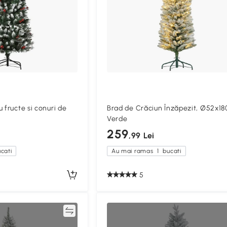
 fructe si conuri de
Brad de Crăciun Înzăpezit, Ø52x18
Verde
259
,99 Lei
cati
Au mai ramas
1
bucati
5
Compară
Compa