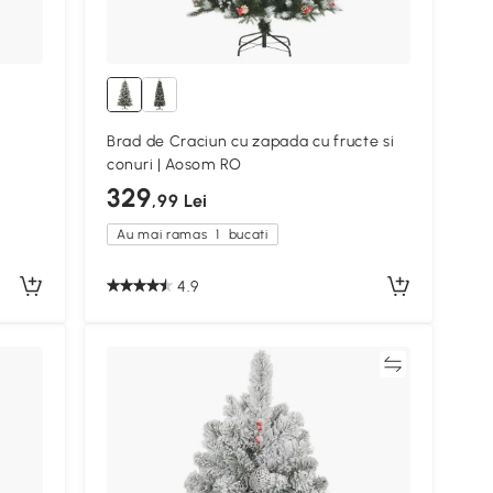
Brad de Craciun cu zapada cu fructe si
conuri | Aosom RO
329
,99 Lei
Au mai ramas
1
bucati
4.9
Compară