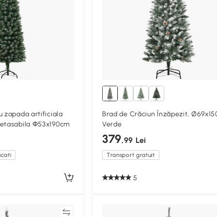
 zapada artificiala
Brad de Crăciun Înzăpezit, Ø69x15
detasabila Φ53x190cm
Verde
379
,99 Lei
cati
Transport gratuit
5
Compară
Compa