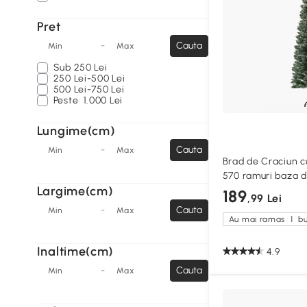
Pret
-
Cauta
Min
Max
Sub
250 Lei
250 Lei-500 Lei
500 Lei-750 Lei
Peste
1.000 Lei
Lungime(cm)
-
Cauta
Min
Max
Brad de Craciun cu
570 ramuri baza 
Largime(cm)
189
,99 Lei
-
Cauta
Min
Max
Au mai ramas
1
bu
Inaltime(cm)
4.9
-
Cauta
Min
Max