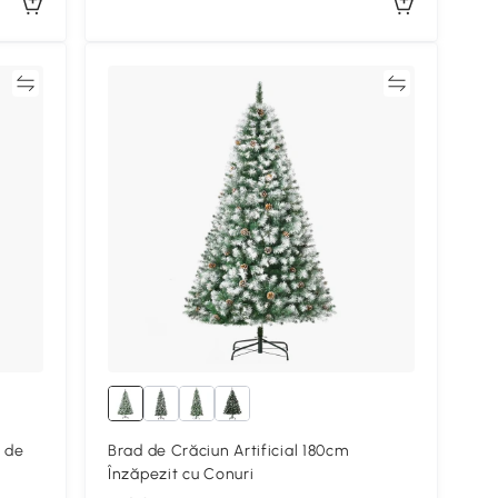
ră
Compară
t de
Brad de Crăciun Artificial 180cm
Înzăpezit cu Conuri