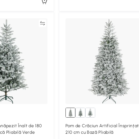
Compară
Compa
năpezit Înalt de 180
Pom de Crăciun Artificial Însprința
că Pliabilă Verde
210 cm cu Bază Pliabilă