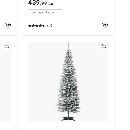
439
,99 Lei
Transport gratuit
4.9
ră
Compară