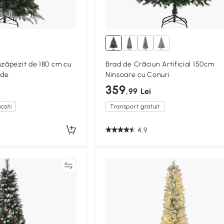
nzăpezit de 180 cm cu
Brad de Crăciun Artificial 150cm
rde
Ninsoare cu Conuri
359
,99 Lei
cati
Transport gratuit
4.9
Compară