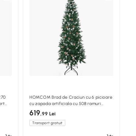
270
HOMCOM Brad de Craciun cu 6 picioare
ort
cu zapada artificiala cu 508 ramuri
realiste, con de pin, pentru decorare
619
,99 Lei
interioara, verde alb
Transport gratuit