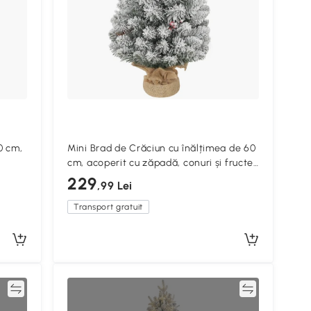
0 cm,
Mini Brad de Crăciun cu înălțimea de 60
cm, acoperit cu zăpadă, conuri și fructe
de pădure
229
,99 Lei
Transport gratuit
ră
Compară