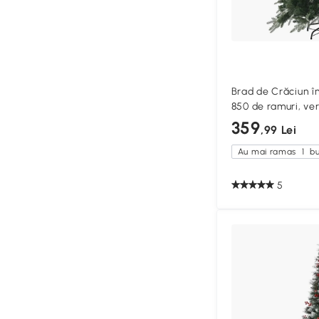
Brad de Crăciun î
850 de ramuri, ve
359
,99 Lei
Au mai ramas
1
bu
5