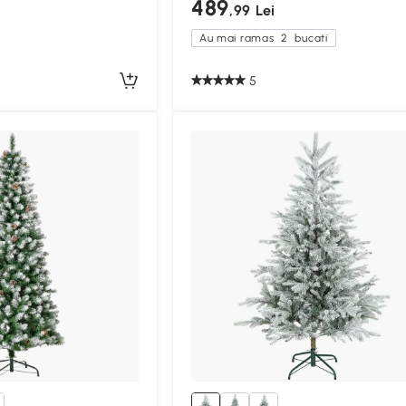
489
,99 Lei
Au mai ramas
2
bucati
5
Compa