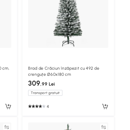
0 cm,
Brad de Crăciun înzăpezit cu 492 de
crenguțe Ø60x180 cm
309
,99 Lei
Transport gratuit
4
ră
Compară