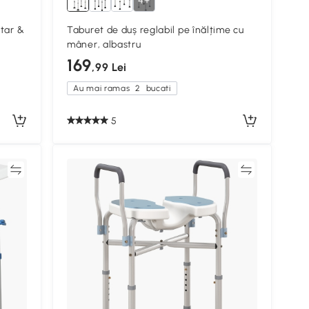
4+
atar &
Taburet de duș reglabil pe înălțime cu
mâner, albastru
169
,99 Lei
Au mai ramas
2
bucati
5
ră
Compară