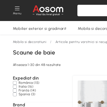
Meniu
Mobilier exterior si gradinarit
Mobila si decora
Mobila si decoratiuni
/
Articole pentru varstnici si rec
Scaune de baie
Afiseaza 1-30 din 48 rezultate
Expediat din
România (15)
Italia (16)
Franța (14)
Spania (3)
Brand