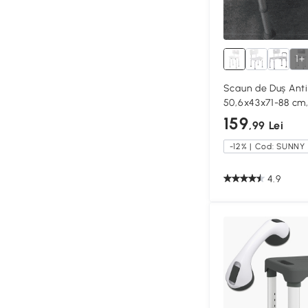
1+
Scaun de Duș Anti
50,6x43x71-88 cm,
159
,99 Lei
-12% | Cod: SUNNY
4.9