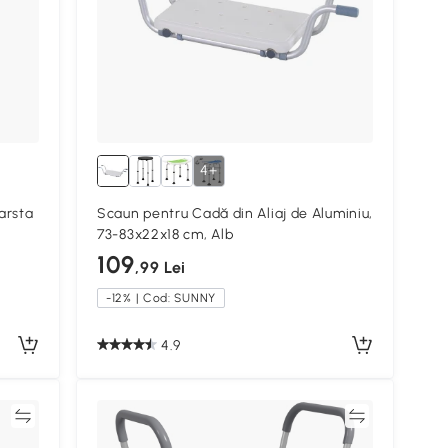
4+
arsta
Scaun pentru Cadă din Aliaj de Aluminiu,
73-83x22x18 cm, Alb
109
,99 Lei
-12% | Cod: SUNNY
4.9
ră
Compară