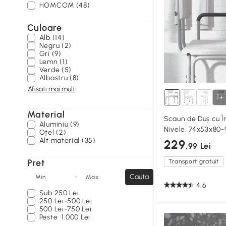
HOMCOM (48)
Culoare
Alb (14)
Negru (2)
Gri (9)
Lemn (1)
Verde (5)
Albastru (8)
Afisati mai mult
1+
Material
Scaun de Duș cu Î
Aluminiu (9)
Nivele, 74x53x80-
Oțel (2)
Alt material (35)
229
,99 Lei
Pret
Transport gratuit
-
Cauta
Min
Max
4.6
Sub
250 Lei
250 Lei-500 Lei
500 Lei-750 Lei
Peste
1.000 Lei