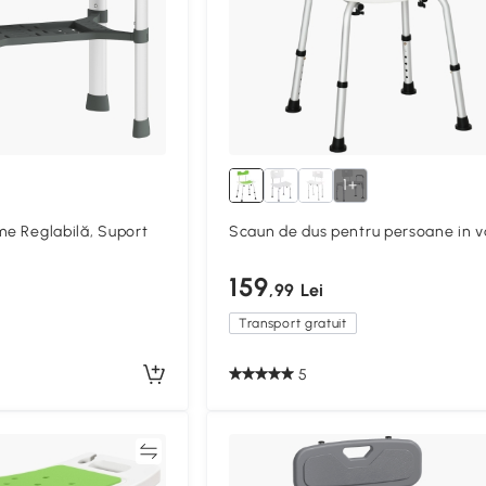
1+
me Reglabilă, Suport
Scaun de dus pentru persoane in v
159
,99 Lei
Transport gratuit
5
Compară
Compa