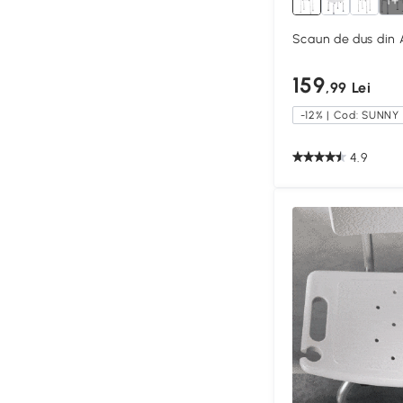
1+
Scaun de dus din A
159
,99 Lei
-12% | Cod: SUNNY
4.9