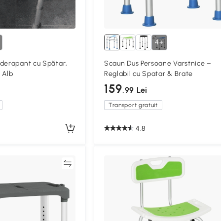
4+
derapant cu Spătar,
Scaun Dus Persoane Varstnice –
 Alb
Reglabil cu Spatar & Brate
159
,99 Lei
Transport gratuit
4.8
Compară
Compa