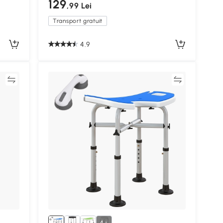
129
,99 Lei
Transport gratuit
4.9
ră
Compară