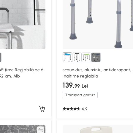
4+
nălțime Reglabilă pe 6
scaun dus, aluminiu, antiderapant,
92 cm, Alb
inaltime reglabila
139
,99 Lei
Transport gratuit
4.9
Compară
Compa