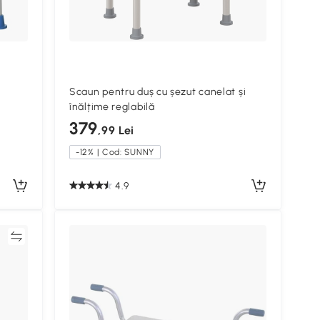
Scaun pentru duș cu șezut canelat și
înălțime reglabilă
379
,99 Lei
-12% | Cod: SUNNY
4.9
ră