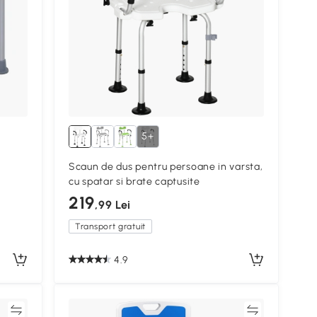
5+
Scaun de dus pentru persoane in varsta,
cu spatar si brate captusite
219
,99 Lei
Transport gratuit
4.9
ră
Compară