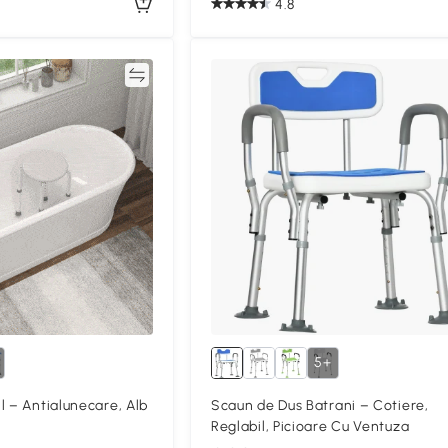
4.8
Compară
5+
l – Antialunecare, Alb
Scaun de Dus Batrani – Cotiere,
Reglabil, Picioare Cu Ventuza