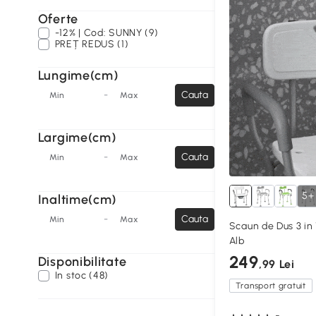
Oferte
-12% | Cod: SUNNY (9)
PREȚ REDUS (1)
Lungime(cm)
-
Cauta
Min
Max
Largime(cm)
-
Cauta
Min
Max
5+
Inaltime(cm)
-
Cauta
Min
Max
Scaun de Dus 3 in 
Alb
249
Disponibilitate
,99 Lei
In stoc (48)
Transport gratuit