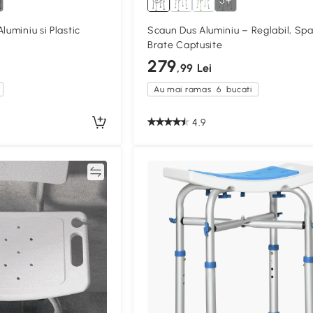
5+
luminiu si Plastic
Scaun Dus Aluminiu – Reglabil, Sp
Brate Captusite
279
,99 Lei
Au mai ramas
6
bucati
4.9
Compară
Compa