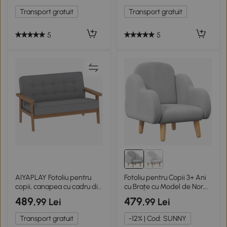
Transport gratuit
Transport gratuit
5
5
AIYAPLAY Fotoliu pentru
Fotoliu pentru Copii 3+ Ani
copii, canapea cu cadru din
cu Brațe cu Model de Nor,
lemn, aspect catifelat,
Gri
489
479
,99 Lei
,99 Lei
tapițat, pentru copii 3-15
ani Gri
Transport gratuit
-12% | Cod: SUNNY