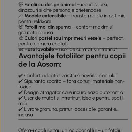
🐻
Fotolii cu design animal
– iepurasi, ursi,
dinozauri si alte personaje prietenoase
🪄
Modele extensibile
– transformabile in pat mic
pentru relaxare
🧸
Fotolii moi din spuma
– confort maxim si
greutate redusa
🎨
Culori pastel sau imprimeuri vesele
– perfecte
pentru camera copilului
🧼
Huse lavabile
– usor de curatat si intretinut
Avantajele fotoliilor pentru copii
de la Aosom:
✔️ Confort adaptat varstei si nevoilor copilului
✔️ Siguranta sporita – fara colturi, materiale non-
toxice
✔️ Design atragator care incurajeaza autonomia
✔️ Usor de mutat si intretinut, ideale pentru spatii
mici
✔️ Livrare gratuita, preturi accesibile, garantie
inclusa
Ofera-i copilului tau un loc doar al lui – un fotoliu