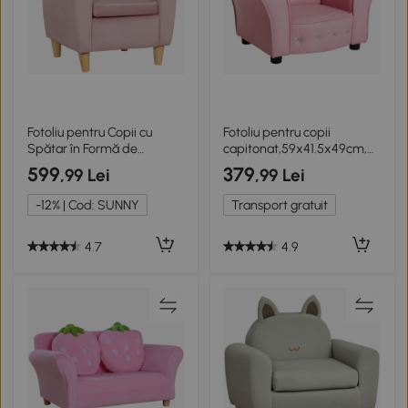
Fotoliu pentru Copii cu
Fotoliu pentru copii
Spătar în Formă de
capitonat,59x41.5x49cm,
Coroană Roz
Roz
599
379
,99 Lei
,99 Lei
-12% | Cod: SUNNY
Transport gratuit
4.7
4.9