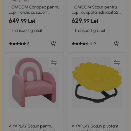
HOMCOM Canapea pentru
HOMCOM Scaun pentru
copii Fotoliu cu suport
copii cu spătar îclinabil 62 x
pentru picioare și brațe,
52 x 69 cm Ramă din lemn
649
629
,99 Lei
,99 Lei
spătar reglabil, fotoliu
masiv Albastru
relaxant, canapea-șezlong
Transport gratuit
Transport gratuit
pentru copii 3-5 ani, băieți
și fete, albastru
5
4.9
AIYAPLAY Scaun pentru
AIYAPLAY Scaun pivotant