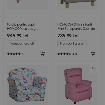
Fotoliu pentru copii
HOMCOM Sillón Infantil
HOMCOM cu design
Mini Sofá pentru Copii de
căpșuni
+3 Ani cu Șezut Căptușit și
949
739
,99 Lei
,99 Lei
Brațe Căptușite 61x42x53
cm Maro
Transport gratuit
Transport gratuit
5
4.8