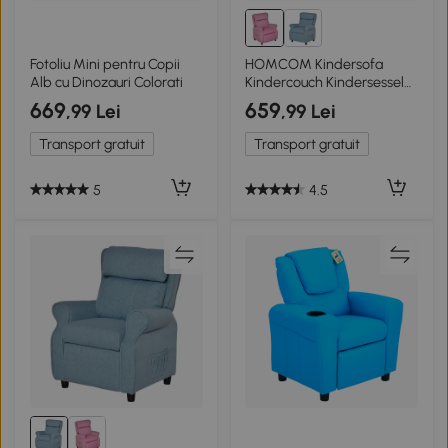
Fotoliu Mini pentru Copii
HOMCOM Kindersofa
Alb cu Dinozauri Colorati
Kindercouch Kindersessel
Sessel Liegesofa reglabil cu
669
659
,99 Lei
,99 Lei
suport pentru picioare
pentru copii între 3-5 ani
Transport gratuit
Transport gratuit
băieți și fete Roz 58 x 53 x
70 cm
5
4.5