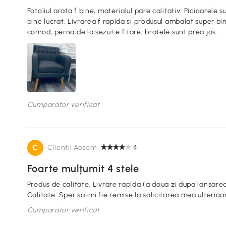
Fotoliul arata f bine, materialul pare calitativ. Picioarele
bine lucrat. Livrarea f rapida si produsul ambalat super bi
comod, perna de la sezut e f tare, bratele sunt prea jos.
Cumparator verificat
C
Clientii Aosom
4
Foarte mulțumit 4 stele
Produs de calitate. Livrare rapida (a doua zi dupa lansarea
Calitate. Sper sa-mi fie remise la solicitarea mea ulterio
Cumparator verificat