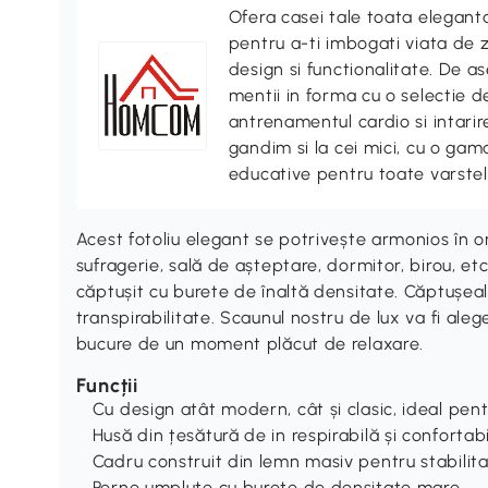
Ofera casei tale toata elegan
pentru a-ti imbogati viata de z
design si functionalitate. De
mentii in forma cu o selectie 
antrenamentul cardio si intari
gandim si la cei mici, cu o gama
educative pentru toate varstel
Acest fotoliu elegant se potrivește armonios în or
sufragerie, sală de așteptare, dormitor, birou, et
căptușit cu burete de înaltă densitate. Căptușea
transpirabilitate. Scaunul nostru de lux va fi ale
bucure de un moment plăcut de relaxare.
Funcții
Cu design atât modern, cât și clasic, ideal pentr
Husă din țesătură de in respirabilă și confortab
Cadru construit din lemn masiv pentru stabili
Perne umplute cu burete de densitate mare