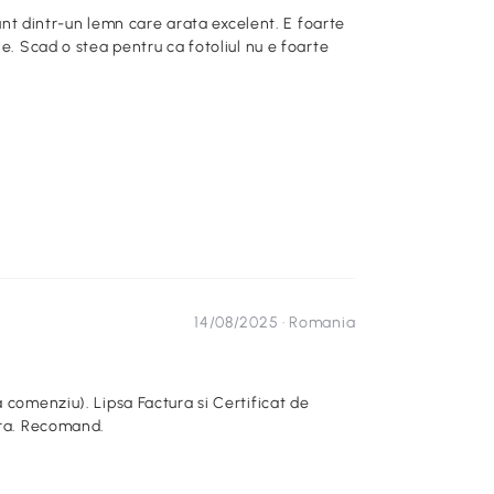
 sunt dintr-un lemn care arata excelent. E foarte
ne. Scad o stea pentru ca fotoliul nu e foarte
14/08/2025 ·
Romania
 comenziu). Lipsa Factura si Certificat de
ara. Recomand.