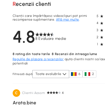
Recenzii clienti
Clienții care împărtășesc videoclipuri pot primi
5
recompense suplimentare.
Află mai multe
.
4
4.8
3
2
8 Evaluare medie
1
8
rating din toate tarile
8
Recenzii din intreaga lume
Regulile de plasare a recenziilor
ajuta clientii nostri sa las
potentiali
Toate evaluările
6
2
Filtrează după
C
Clientii Aosom
4
Arata.bine