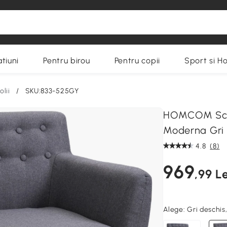
tiuni
Pentru birou
Pentru copii
Sport si H
olii
/
SKU:833-525GY
HOMCOM Scau
Moderna Gri
4.8
(8)
969
,99 Le
Alege:
Gri deschi