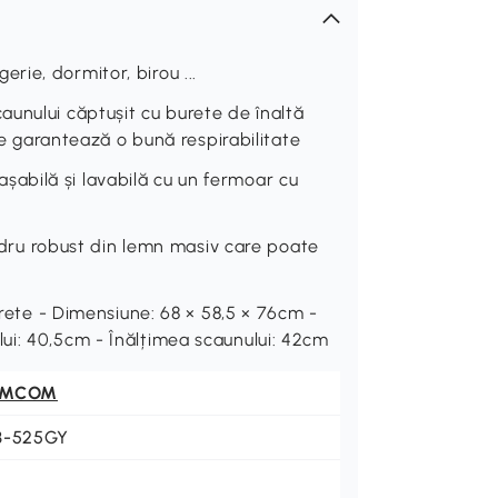
ie, dormitor, birou ...
unului căptușit cu burete de înaltă
are garantează o bună respirabilitate
abilă și lavabilă cu un fermoar cu
u robust din lemn masiv care poate
urete - Dimensiune: 68 × 58,5 × 76cm -
ui: 40,5cm - Înălțimea scaunului: 42cm
OMCOM
3-525GY