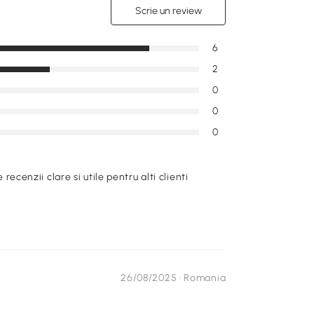
Scrie un review
6
2
0
0
0
e recenzii clare si utile pentru alti clienti
26/08/2025 ·
Romania