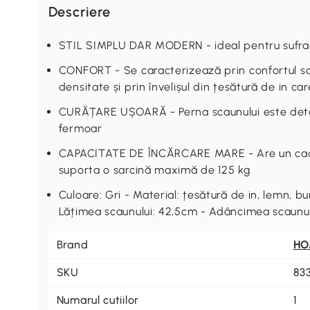
Descriere
STIL SIMPLU DAR MODERN - ideal pentru sufrager
CONFORT - Se caracterizează prin confortul sca
densitate și prin învelișul din țesătură de in c
CURĂȚARE UȘOARĂ - Perna scaunului este detaș
fermoar
CAPACITATE DE ÎNCĂRCARE MARE - Are un cadr
suporta o sarcină maximă de 125 kg
Culoare: Gri - Material: țesătură de in, lemn, b
Lățimea scaunului: 42,5cm - Adâncimea scaunul
Brand
H
SKU
83
Numarul cutiilor
1