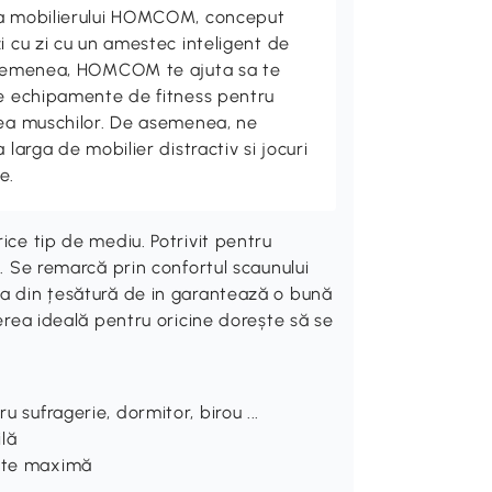
ta mobilierului HOMCOM, conceput
i cu zi cu un amestec inteligent de
 asemenea, HOMCOM te ajuta sa te
de echipamente de fitness pentru
rea muschilor. De asemenea, ne
 larga de mobilier distractiv si jocuri
e.
ice tip de mediu. Potrivit pentru
c. Se remarcă prin confortul scaunului
la din țesătură de in garantează o bună
gerea ideală pentru oricine dorește să se
u sufragerie, dormitor, birou ...
ilă
tate maximă