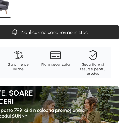
Notifica-ma cand revine in stoc!
Garanție de
Plata securizata
Securitate și
livrare
resurse pentru
produs