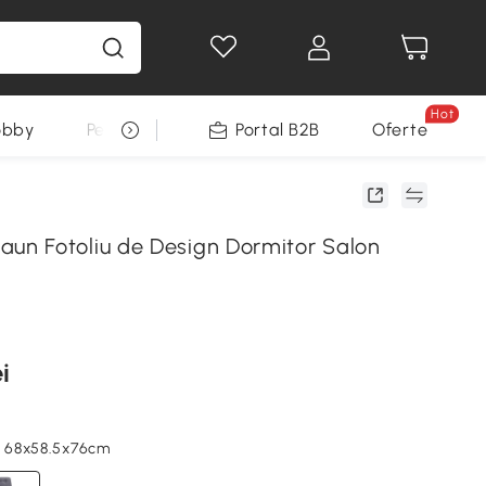
Hot
obby
Pentru animale
Portal B2B
Decoratiuni Sarbatori
Oferte
n Fotoliu de Design Dormitor Salon
i
s, 68x58.5x76cm