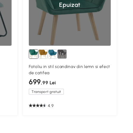
Epuizat
1+
Fotoliu in stil scandinav din lemn si efect
de catifea
699
,99 Lei
Transport gratuit
4.9