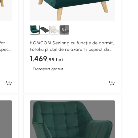
5+
Pat
HOMCOM Şezlong cu funcţie de dormit,
aspect
Fotoliu pliabil de relaxare în aspect de
cm
catifea, Spătar reglabil, suportă până la
1.469
,99 Lei
120 kg, Verde închis
Transport gratuit