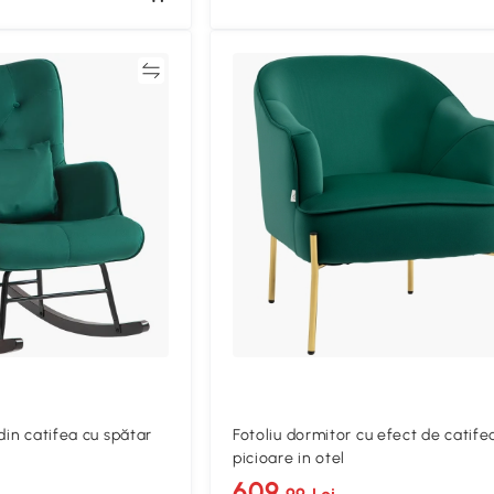
Compară
Compa
din catifea cu spătar
Fotoliu dormitor cu efect de catifea
picioare in otel
609