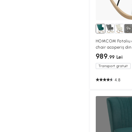
9+
HOMCOM Fotoliu c
chair acoperiș din
oțel 71 x 98 x 101 
989
,99 Lei
Transport gratuit
4.8