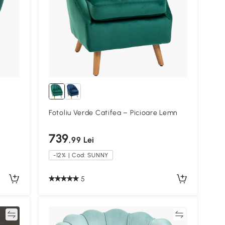
Fotoliu Verde Catifea – Picioare Lemn
739
,99 Lei
-12% | Cod: SUNNY
5
ră
Compară