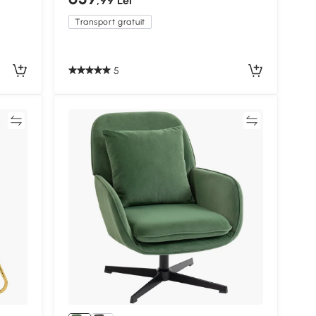
,99 Lei
Transport gratuit
5
ră
Compară