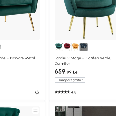
2+
rde – Picioare Metal
Fotoliu Vintage – Catifea Verde,
Dormitor
659
,99 Lei
Transport gratuit
4.8
Compară
Compa