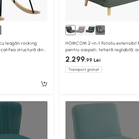
1+
u leagăn rocking
HOMCOM 2-in-1 Fotoliu extensibil 
 catifea structură din
pentru oaspeți, tetieră reglabilă, 
cm Verde
catifea reiată 82 cm x 87 cm x 89 
2.299
,99 Lei
Verde
Transport gratuit