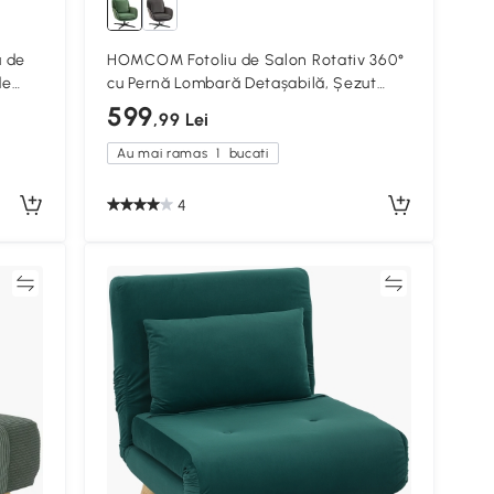
u de
HOMCOM Fotoliu de Salon Rotativ 360°
de
cu Pernă Lombară Detașabilă, Șezut
 80
Generos, Fotoliu Tapițat Modern din
599
,99 Lei
Catifea cu Cotiere, pentru Living,
73x83.5x85 cm, Verde
Au mai ramas
1
bucati
4
ră
Compară