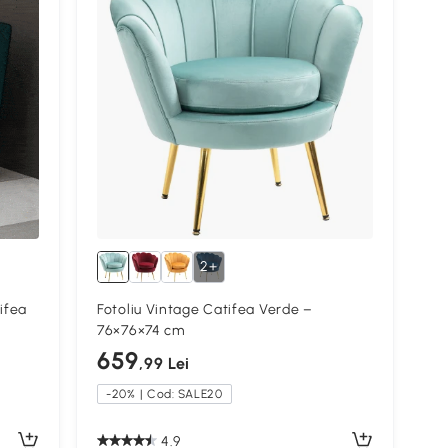
2+
tifea
Fotoliu Vintage Catifea Verde –
76×76×74 cm
659
,99 Lei
-20% | Cod: SALE20
4.9