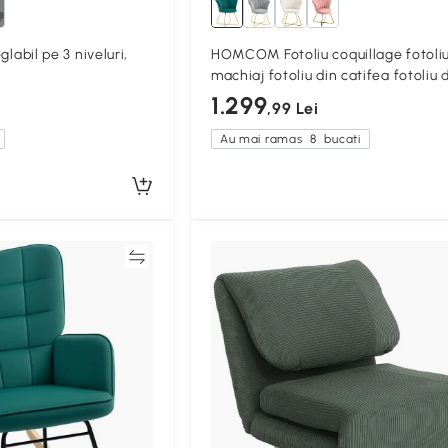
eglabil pe 3 niveluri,
HOMCOM Fotoliu coquillage fotoli
machiaj fotoliu din catifea fotoliu 
salon cu picioare din oțel 69 x 64 x
1.299
,99 Lei
cm verde închis
Au mai ramas
8
bucati
Compară
Compa