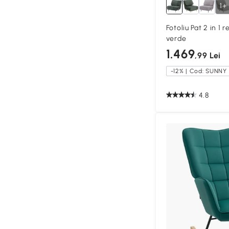
1+
Fotoliu Pat 2 in 1 r
verde
1.469
,99 Lei
-12% | Cod: SUNNY
4.8