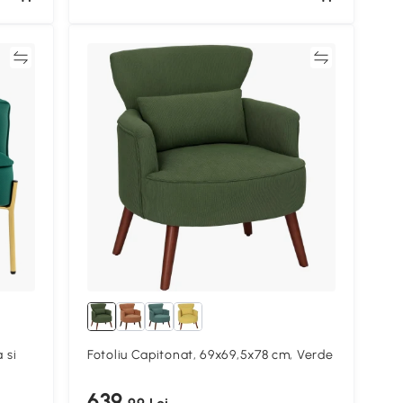
ră
Compară
 si
Fotoliu Capitonat, 69x69,5x78 cm, Verde
639