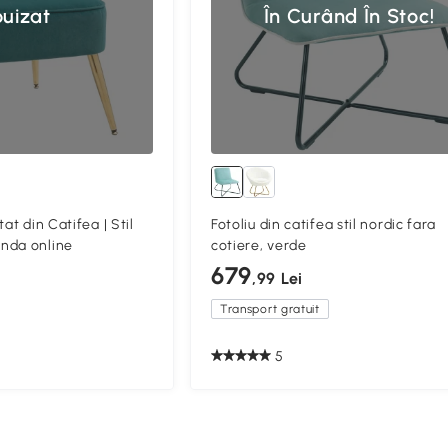
uizat
În Curând În Stoc!
at din Catifea | Stil
Fotoliu din catifea stil nordic fara
nda online
cotiere, verde
679
,99 Lei
Transport gratuit
5