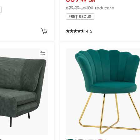
,99 Lei
679,99 Lei
10% reducere
PREȚ REDUS
4.6
Compară
Compa