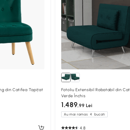
ing din Catifea Tapițat
Fotoliu Extensibil Rabatabil din Ca
Verde Închis
1.489
,99 Lei
Au mai ramas
4
bucati
4.8