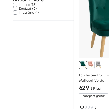
Disponibilitate
In stoc (15)
Epuizat (2)
In curând (1)
Fotoliu pentru Liv
Matlasat Verde
629
,99 Lei
Transport gratuit
2