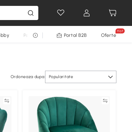
Hot
obby
Pentru animale
Portal B2B
Decoratiuni Sarbatori
Oferte
Ordoneaza dupa:
Popularitate
ră
Compară