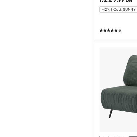
,99 Lei
-12% | Cod: SUNNY
5