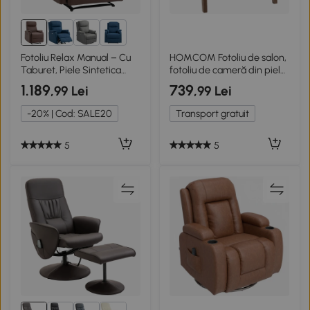
1+
Fotoliu Relax Manual – Cu
HOMCOM Fotoliu de salon,
Taburet, Piele Sintetica
fotoliu de cameră din piele
Maro
sintetică, spătar capitonat,
1.189
739
,99 Lei
,99 Lei
picioare din lemn masiv,
64x66x80cm, maro
-20% | Cod: SALE20
Transport gratuit
5
5