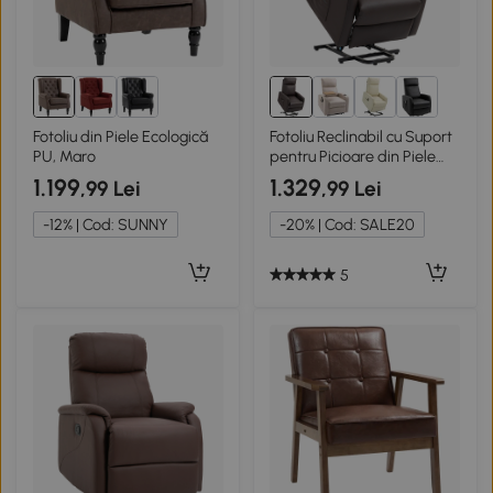
Fotoliu din Piele Ecologică
Fotoliu Reclinabil cu Suport
PU, Maro
pentru Picioare din Piele
PU, Maro
1.199
1.329
,99 Lei
,99 Lei
-12% | Cod: SUNNY
-20% | Cod: SALE20
5