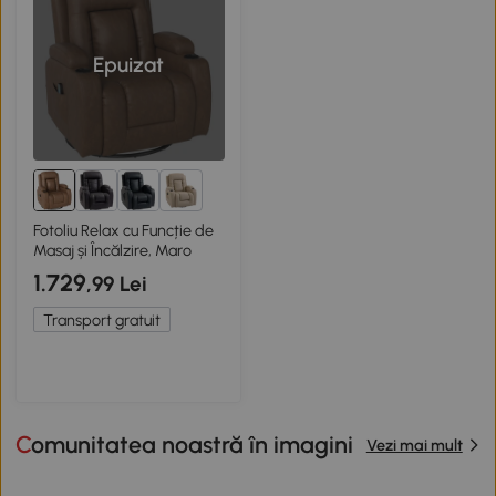
Epuizat
2+
Fotoliu Relax cu Funcție de
Masaj și Încălzire, Maro
1.729
,99 Lei
Transport gratuit
Comunitatea noastră în imagini
Vezi mai mult