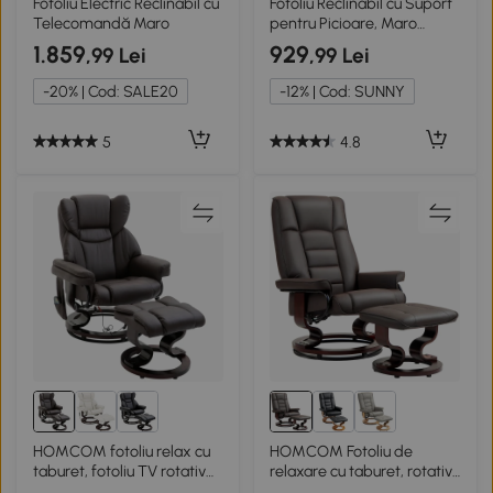
Fotoliu Electric Reclinabil cu
Fotoliu Reclinabil cu Suport
Telecomandă Maro
pentru Picioare, Maro
Deschis
1.859
929
,99 Lei
,99 Lei
-20% | Cod: SALE20
-12% | Cod: SUNNY
5
4.8
HOMCOM fotoliu relax cu
HOMCOM Fotoliu de
taburet, fotoliu TV rotativ
relaxare cu taburet, rotativ
360° cu masaj, funcție
& inalt reglabil, piele