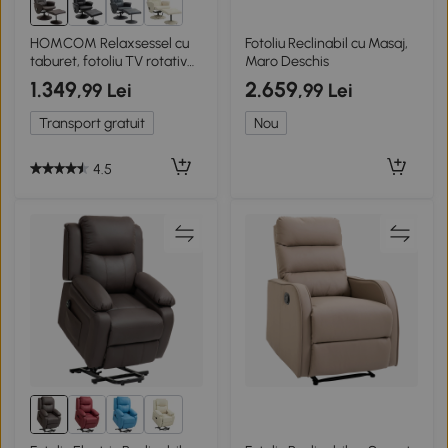
HOMCOM Relaxsessel cu
Fotoliu Reclinabil cu Masaj,
taburet, fotoliu TV rotativ
Maro Deschis
cu 10 puncte de masaj,
1.349
2.659
,99 Lei
,99 Lei
funcție de culcare, fotoliu
de masaj cu telecomandă,
Transport gratuit
Nou
buzunar lateral, fotoliu TV,
piele ecologică, Maro
4.5
2+