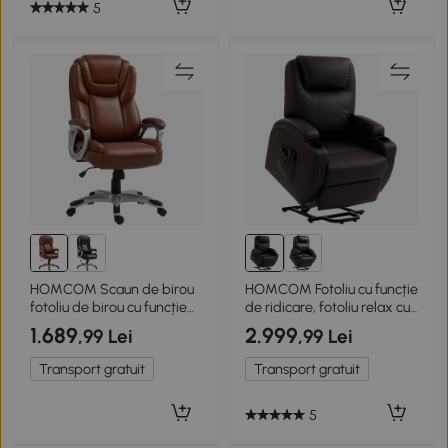
5
HOMCOM Scaun de birou
HOMCOM Fotoliu cu funcție
fotoliu de birou cu funcție
de ridicare, fotoliu relax cu
de balans roți pivotante
asistență la ridicare, incl.
1.689
2.999
,99 Lei
,99 Lei
360° 66 x 75,5 x 115,5-124,5
telecomandă, suport
cm maro
pahare, spătar reglabil,
Transport gratuit
Transport gratuit
Maro
5