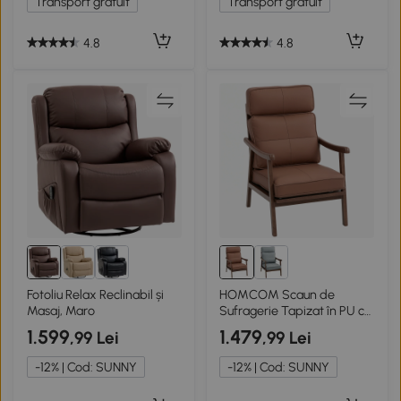
Transport gratuit
Transport gratuit
Maro
fotoliu TV cu buzunar
lateral și telecomandă
pentru sufragerie, piele
4.8
4.8
artificială, maro
Fotoliu Relax Reclinabil și
HOMCOM Scaun de
Masaj, Maro
Sufragerie Tapizat în PU cu
Cadru din Lemn Pernițe
1.599
1.479
,99 Lei
,99 Lei
Acolchado Groase Maro și
Lemn Nuc
-12% | Cod: SUNNY
-12% | Cod: SUNNY