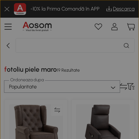
-10% la Prima Comandă în APP
Descarca
fotoliu piele maro
19 Rezultate
Ordoneaza dupa
Popularitate