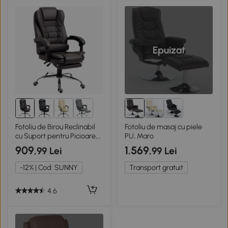
Epuizat
Fotoliu de Birou Reclinabil
Fotoliu de masaj cu piele
cu Suport pentru Picioare,
PU, Maro
culoare Cafea
909
1.569
,99 Lei
,99 Lei
-12% | Cod: SUNNY
Transport gratuit
4.6