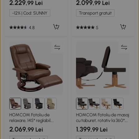
2.229
2.099
,99 Lei
,99 Lei
șezlong, fotoliu cu masaj și
ecologică, până la 150 kg,
buzunar lateral, fotoliu
cadru din lemn, Maro
-12% | Cod: SUNNY
Transport gratuit
recliner, piele ecologică
pentru living maro
4.8
5
2+
HOMCOM Fotoliu de
HOMCOM Fotoliu de masaj
relaxare, 145° reglabil,
cu taburet, rotativ la 360°,
suport de picioare ajustabil,
fotoliu de relaxare electric
2.069
1.399
,99 Lei
,99 Lei
piele ecologică, 360°
cu funcții de culcare și
rotativ, până la 120 kg,
spațiu de depozitare,