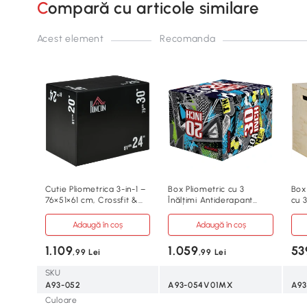
Compară cu articole similare
Acest element
Recomanda
Cutie Pliometrica 3-in-1 –
Box Pliometric cu 3
Box
76×51×61 cm, Crossfit &
Înălțimi Antiderapant
cu 3
MMA
pentru Acasă și Sală
Adaugă în coș
Adaugă în coș
1.109
1.059
53
,99 Lei
,99 Lei
SKU
A93-052
A93-054V01MX
A93
Culoare