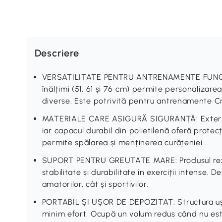
Descriere
VERSATILITATE PENTRU ANTRENAMENTE FUNCTI
înălțimi (51, 61 și 76 cm) permite personalizarea 
diverse. Este potrivită pentru antrenamente Cr
MATERIALE CARE ASIGURĂ SIGURANȚĂ: Exterioru
iar capacul durabil din polietilenă oferă prote
permite spălarea și menținerea curățeniei.
SUPORT PENTRU GREUTATE MARE: Produsul rezis
stabilitate și durabilitate în exerciții intense.
amatorilor, cât și sportivilor.
PORTABIL ȘI UȘOR DE DEPOZITAT: Structura uș
minim efort. Ocupă un volum redus când nu este