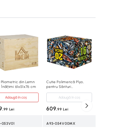
Stepper Reglabil p
Înălțime din ABS Gr
Adaugă în co
449
,99 Lei
A90-355V00GY
 Pliometric din Lemn
Cutie Polimerică Plyo,
 Înălțimi 61x51x76 cm
pentru Sărituri
Gri
Antiderapantă, 61x51x41
cm, Multicolor
Adaugă în coș
Adaugă în coș
ABS
9
609
,99 Lei
,99 Lei
97x36x15/20/25c
-053V01
A93-054V00MX
15、20、25cm