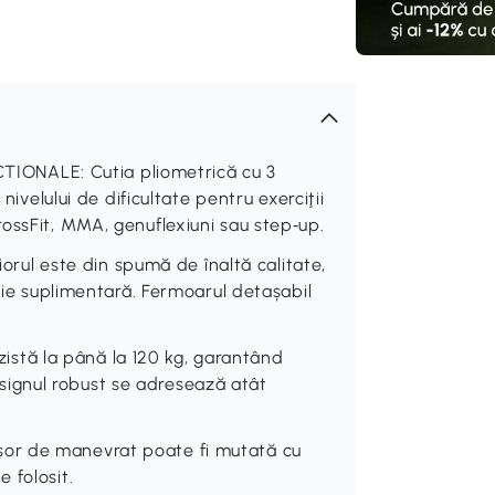
ONALE: Cutia pliometrică cu 3
nivelului de dificultate pentru exerciţii
ossFit, MMA, genuflexiuni sau step‑up.
l este din spumă de înaltă calitate,
cție suplimentară. Fermoarul detașabil
tă la până la 120 kg, garantând
 Designul robust se adresează atât
or de manevrat poate fi mutată cu
 folosit.