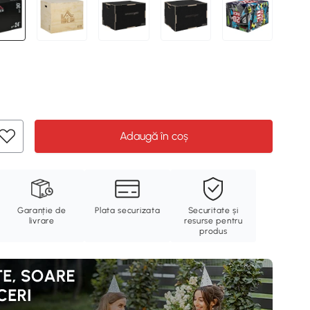
Adaugă în coș
Garanție de
Plata securizata
Securitate și
livrare
resurse pentru
produs