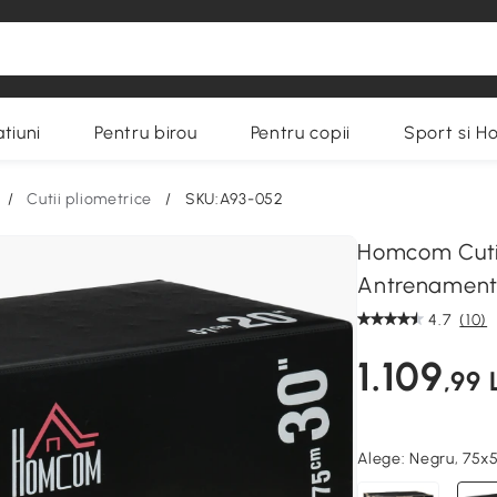
tiuni
Pentru birou
Pentru copii
Sport si H
/
Cutii pliometrice
/
SKU:A93-052
Homcom Cutie
Antrenament 
4.7
(10)
1.109
,99 
Alege:
Negru, 75x