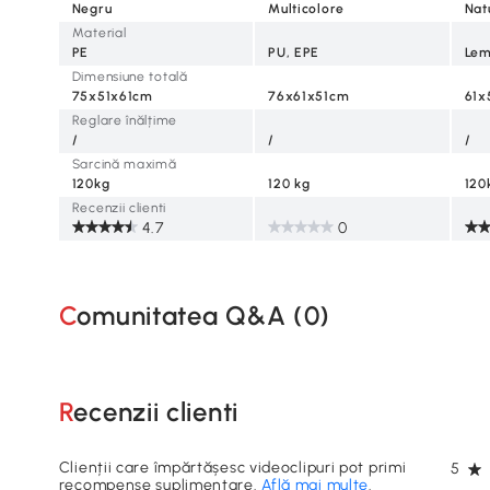
Negru
Multicolore
Nat
Material
PE
PU, EPE
Lem
Dimensiune totală
75x51x61cm
76x61x51cm
61x
Reglare înălțime
/
/
/
Sarcină maximă
120kg
120 kg
120
Recenzii clienti
4.7
0
Comunitatea Q&A (
0
)
Recenzii clienti
Clienții care împărtășesc videoclipuri pot primi
5
recompense suplimentare.
Află mai multe
.