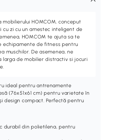
ta mobilierului HOMCOM, conceput
i cu zi cu un amestec inteligent de
 asemenea, HOMCOM te ajuta sa te
de echipamente de fitness pentru
rea muschilor. De asemenea, ne
 larga de mobilier distractiv si jocuri
e.
stru ideal pentru antrenamente
 piesă (76x51x61 cm) pentru varietate în
tă și design compact. Perfectă pentru
c durabil din polietilena, pentru