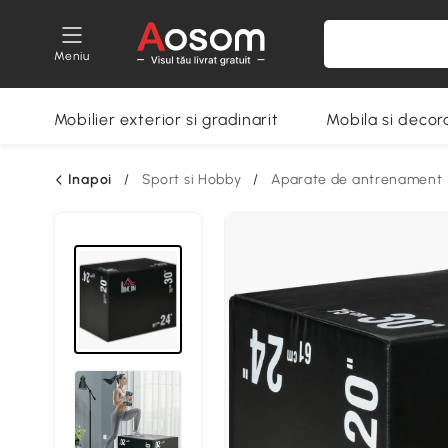
Meniu
Mobilier exterior si gradinarit
Mobila si decora
Inapoi
/
Sport si Hobby
/
Aparate de antrenament