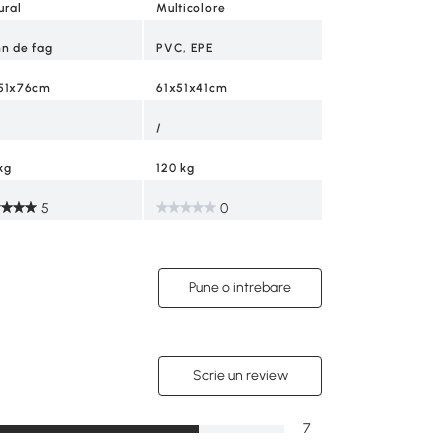
ural
Multicolore
150 kg
n de fag
PVC, EPE
1
51x76cm
61x51x41cm
/
kg
120 kg
5
0
Pune o intrebare
Scrie un review
7