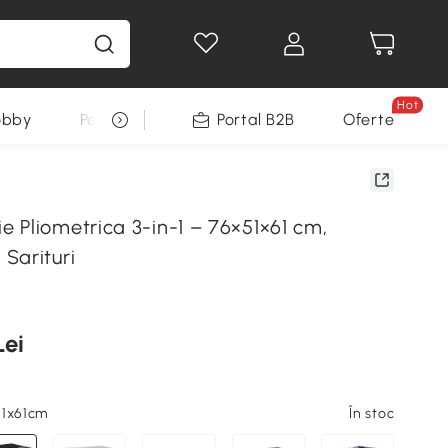
Hot
obby
Pentru animale
Portal B2B
Decoratiuni Sarbatori
Oferte
 Pliometrica 3-in-1 – 76×51×61 cm,
Sarituri
Lei
51x61cm
În stoc