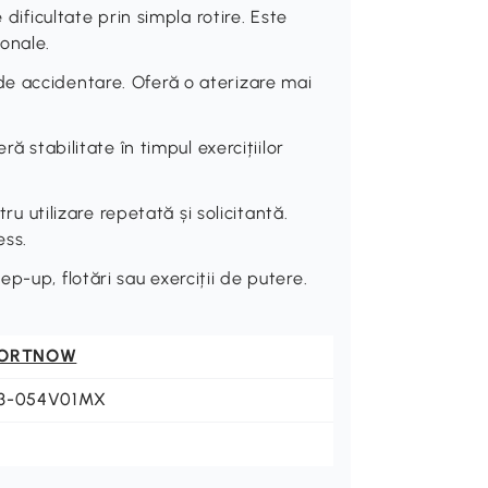
 dificultate prin simpla rotire. Este
onale.
e accidentare. Oferă o aterizare mai
abilitate în timpul exercițiilor
tilizare repetată și solicitantă.
ess.
p-up, flotări sau exerciții de putere.
ORTNOW
3-054V01MX