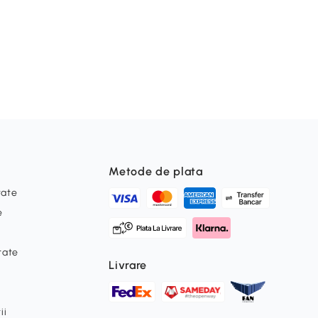
Metode de plata
tate
e
itate
Livrare
ii