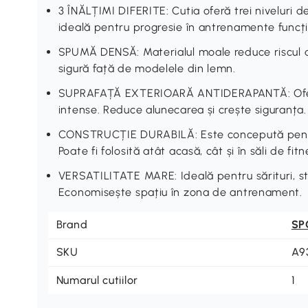
3 ÎNĂLȚIMI DIFERITE: Cutia oferă trei niveluri de
ideală pentru progresie în antrenamente funcți
SPUMĂ DENSĂ: Materialul moale reduce riscul d
sigură față de modelele din lemn.
SUPRAFAȚĂ EXTERIOARĂ ANTIDERAPANTĂ: Oferă st
intense. Reduce alunecarea și crește siguranța.
CONSTRUCȚIE DURABILĂ: Este concepută pentru u
Poate fi folosită atât acasă, cât și în săli de fitn
VERSATILITATE MARE: Ideală pentru sărituri, ste
Economisește spațiu în zona de antrenament.
Brand
SP
SKU
A9
Numarul cutiilor
1