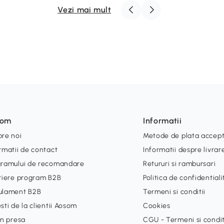
Vezi mai mult
som
Informatii
re noi
Metode de plata accep
rmatii de contact
Informatii despre livrar
gramului de recomandare
Retururi si rambursari
riere program B2B
Politica de confidential
ulament B2B
Termeni si conditii
sti de la clientii Aosom
Cookies
in presa
CGU - Termeni si condit