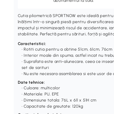
abonamentul la sala.
Cutia pliometrică SPORTNOW este ideală pentru 
înălțimi într-o singură piesă pentru diversificarea
impactul și minimizează riscul de accidentare, i
stabilitate. Perfectă pentru sărituri, forță și agilit
Caracteristici:
• Rotiti cutia pentru a obtine 51cm, 61cm, 76cm
• Interior moale din spuma, astfel incat nu trebui
• Suprafata este anti-alunecare, ceea ce inseam
set de sarituri
• Nu este necesara asamblarea si este usor de 
Date tehnice:
• Culoare: multicolor
• Materiale: PU, EPE
• Dimensiune totala: 76L x 61l x 51H cm
• Capacitate de greutate: 120kg