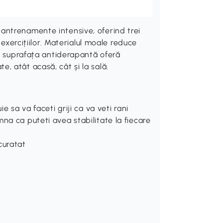
antrenamente intensive, oferind trei
 exercițiilor. Materialul moale reduce
ar suprafața antiderapantă oferă
ate, atât acasă, cât și la sală.
e sa va faceti griji ca va veti rani
na ca puteti avea stabilitate la fiecare
curatat