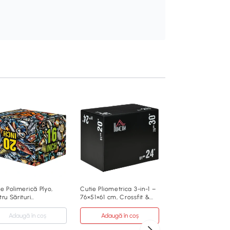
Stepper Reglabil p
Înălțime din ABS Gr
Adaugă în co
449
,99 Lei
A90-355V00GY
e Polimerică Plyo,
Cutie Pliometrica 3-in-1 –
ru Sărituri
76×51×61 cm, Crossfit &
Gri
iderapantă, 61x51x41
MMA
 Multicolor
Adaugă în coș
Adaugă în coș
ABS