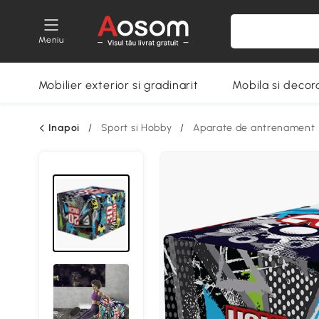
Meniu
Mobilier exterior si gradinarit
Mobila si decora
Inapoi
/
Sport si Hobby
/
Aparate de antrenament