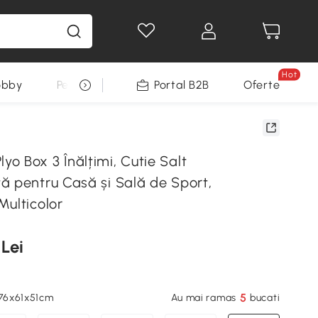
Hot
obby
Pentru animale
Portal B2B
Decoratiuni Sarbatori
Oferte
o Box 3 Înălțimi, Cutie Salt
ă pentru Casă și Sală de Sport,
Multicolor
 Lei
5
 76x61x51cm
Au mai ramas
bucati