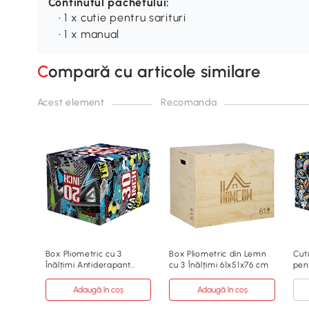
Continutul pachetului:
• 1 x cutie pentru sarituri
• 1 x manual
Compară cu articole similare
Acest element
Recomanda
Box Pliometric cu 3
Box Pliometric din Lemn
Cuti
Înălțimi Antiderapant
cu 3 Înălțimi 61x51x76 cm
pent
pentru Acasă și Sală
Ant
cm,
Adaugă în coș
Adaugă în coș