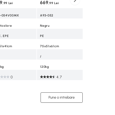
9
669
,99 Lei
,99 Lei
97x36x15/20/25c
3-054V00MX
A93-052
15、20、25cm
ticolore
Negru
150 kg
, EPE
PE
1
51x41cm
75x51x61cm
/
 kg
120kg
0
4.7
Pune o intrebare