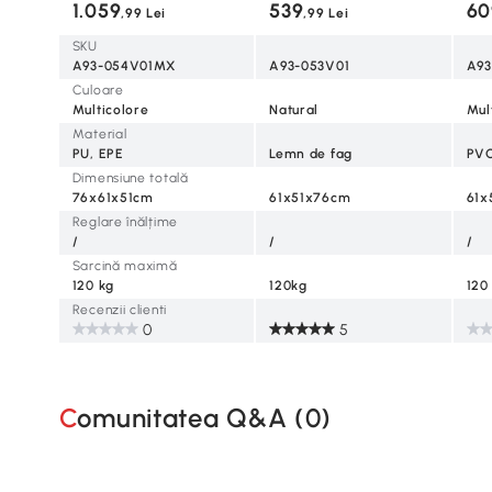
1.059
539
60
,99 Lei
,99 Lei
SKU
A93-054V01MX
A93-053V01
A9
Culoare
Multicolore
Natural
Mul
Material
PU, EPE
Lemn de fag
PVC
Dimensiune totală
76x61x51cm
61x51x76cm
61x
Reglare înălțime
/
/
/
Sarcină maximă
120 kg
120kg
120
Recenzii clienti
0
5
Comunitatea Q&A (
0
)