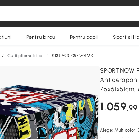
tiuni
Pentru birou
Pentru copii
Sport si H
/
Cutii pliometrice
/
SKU:A93-054V01MX
SPORTNOW Ply
Antiderapant
76x61x51cm, 
1.059
,99
Alege:
Multicolor,