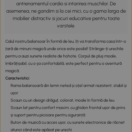
antrenamentul cardio si intarirea muschilor. De
asemenea, ne gandim si la cei mici, cu o gama larga de
mobilier distractiv si jocuri educative pentru toate
varstele.
Calul nostru balansoar În formă de leu, îți va transforma casa într-o
țară de minuni magică unde orice este posibil! Strânge-ți urechile
pentru a auzi sunete realiste de hohote. Corpul de pluș moale,
îmbrățișabil, cu o șa confortabilă, este perfect pentru o aventură
magică.
Caracteristici
Rama balansoară din lemn neted și oțel armat rezistent, stabil și
ușor
Scaun cu un design drăguț, colorat, moale în formă de leu
Scaun lat pentru confort maxim, cu ghidon frontal ușor de prins
și suport pentru picioare pentru siguranță
Buton de muzică cu acces ușor, cu sunete electronice de răcnet
atunci când este apăsat pe urechi