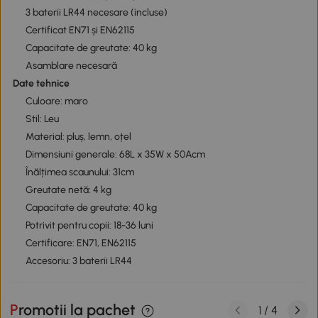
3 baterii LR44 necesare (incluse)
Certificat EN71 și EN62115
Capacitate de greutate: 40 kg
Asamblare necesară
Date tehnice
Culoare: maro
Stil: Leu
Material: pluș, lemn, oțel
Dimensiuni generale: 68L x 35W x 50Acm
Înălțimea scaunului: 31cm
Greutate netă: 4 kg
Capacitate de greutate: 40 kg
Potrivit pentru copii: 18-36 luni
Certificare: EN71, EN62115
Accesoriu: 3 baterii LR44
Promotii la pachet
1
/
4