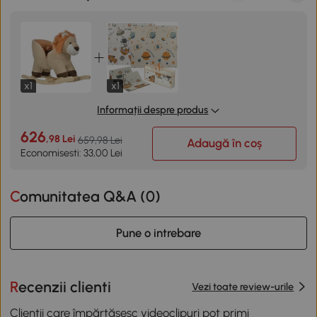
x1
x1
Informații despre produs
626
,98 Lei
659,98 Lei
Adaugă în coș
Economisesti: 33,00 Lei
Comunitatea Q&A (
0
)
Pune o intrebare
Recenzii clienti
Vezi toate review-urile
Clienții care împărtășesc videoclipuri pot primi