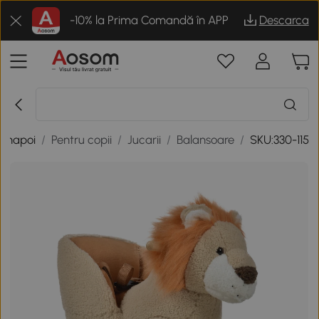
-10% la Prima Comandă în APP
Descarca
Inapoi
/
Pentru copii
/
Jucarii
/
Balansoare
/
SKU:330-115