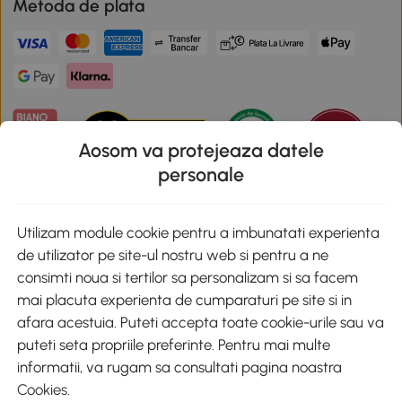
Metoda de plata
Aosom va protejeaza datele
personale
Descarca aplicatia Aosom
Utilizam module cookie pentru a imbunatati experienta
de utilizator pe site-ul nostru web si pentru a ne
Google Play
consimti noua si tertilor sa personalizam si sa facem
mai placuta experienta de cumparaturi pe site si in
afara acestuia. Puteti accepta toate cookie-urile sau va
puteti seta propriile preferinte. Pentru mai multe
+40 312294730
clienti@aosom.ro
informatii, va rugam sa consultati pagina noastra
Romania, Bucureşti Sectorul 2, Str. Barbu Paris Mumuleanu, Nr. 30-
Cookies
.
32, Spatiul E2-1, Etaj 2