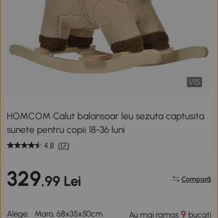
1
/
15
HOMCOM Calut balansoar leu sezuta captusita
sunete pentru copii 18-36 luni
4.8
(17)
329
,99 Lei
Compară
Alege:
Maro, 68x35x50cm
9
Au mai ramas
bucati