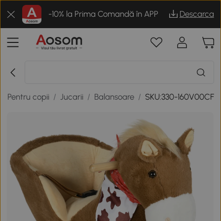
-10% la Prima Comandă în APP
Descarca
/
Pentru copii
/
Jucarii
/
Balansoare
/
SKU:330-160V00CF