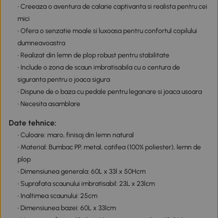
• Creeaza o aventura de calarie captivanta si realista pentru cei
mici
• Ofera o senzatie moale si luxoasa pentru confortul copilului
dumneavoastra
• Realizat din lemn de plop robust pentru stabilitate
• Include o zona de scaun imbratisabila cu o centura de
siguranta pentru o joaca sigura
• Dispune de o baza cu pedale pentru leganare si joaca usoara
• Necesita asamblare
Date tehnice:
• Culoare: maro, finisaj din lemn natural
• Material: Bumbac PP, metal, catifea (100% poliester), lemn de
plop
• Dimensiunea generala: 60L x 33l x 50Hcm
• Suprafata scaunului imbratisabil: 23L x 23lcm
• Inaltimea scaunului: 25cm
• Dimensiunea bazei: 60L x 33lcm