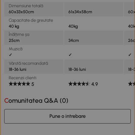
Dimensiune totală
60x33x50cm
61x34x58cm
60
Capacitate de greutate
40 kg
40kg
40
Înălțime șa
25cm
34cm
26
Muzică
✓
✓
✓
Vârstă recomandată
18-36 luni
18-36 luni
18-
Recenzii clienti
5
4.9
Comunitatea Q&A (
0
)
Pune o intrebare