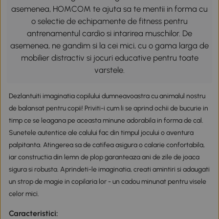
asemenea, HOMCOM te ajuta sa te mentii in forma cu
o selectie de echipamente de fitness pentru
antrenamentul cardio si intarirea muschilor. De
asemenea, ne gandim si la cei mici, cu o gama larga de
mobilier distractiv si jocuri educative pentru toate
varstele.
Dezlantuiti imaginatia copilului dumneavoastra cu animalul nostru
de balansat pentru copii! Priviti-i cum li se aprind ochii de bucurie in
timp ce se leagana pe aceasta minune adorabila in forma de cal.
Sunetele autentice ale calului fac din timpul jocului o aventura
palpitanta. Atingerea sa de catifea asigura o calarie confortabila,
iar constructia din lemn de plop garanteaza ani de zile de joaca
sigura si robusta. Aprindeti-le imaginatia, creati amintiri si adaugati
un strop de magie in copilaria lor - un cadou minunat pentru visele
celor mici.
Caracteristici: