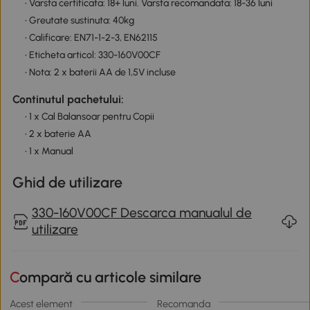
• Varsta certificata: 18+ luni. Varsta recomandata: 18-36 luni
• Greutate sustinuta: 40kg
• Calificare: EN71-1-2-3, EN62115
• Eticheta articol: 330-160V00CF
• Nota: 2 x baterii AA de 1,5V incluse
Continutul pachetului:
• 1 x Cal Balansoar pentru Copii
• 2 x baterie AA
• 1 x Manual
Ghid de utilizare
330-160V00CF Descarca manualul de
utilizare
Compară cu articole similare
Acest element
Recomanda