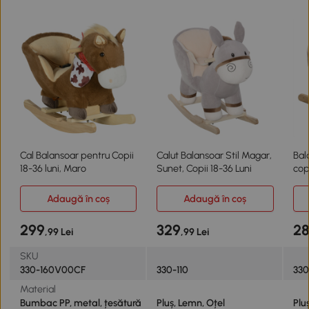
Cal Balansoar pentru Copii
Calut Balansoar Stil Magar,
Bal
18-36 luni, Maro
Sunet, Copii 18-36 Luni
cop
Adaugă în coș
Adaugă în coș
299
329
2
,99 Lei
,99 Lei
SKU
330-160V00CF
330-110
330
Material
Bumbac PP, metal, țesătură
Pluș, Lemn, Oțel
Plu