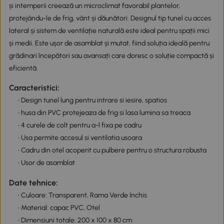
și intemperii creează un microclimat favorabil plantelor,
protejându-le de frig, vânt și dăunători. Designul tip tunel cu acces
lateral și sistem de ventilație naturală este ideal pentru spații mici
și medii. Este ușor de asamblat și mutat, fiind soluția ideală pentru
grădinari începători sau avansați care doresc o soluție compactă și
eficientă.
Caracteristici:
• Design tunel lung pentru intrare si iesire, spatios
• husa din PVC protejeaza de frig si lasa lumina sa treaca
• 4 curele de colt pentru a-l fixa pe cadru
• Usa permite accesul si ventilatia usoara
• Cadru din otel acoperit cu pulbere pentru o structura robusta
• Usor de asamblat
Date tehnice:
• Culoare: Transparent, Rama Verde Inchis
• Material: capac PVC, Otel
• Dimensiuni totale: 200 x 100 x 80 cm