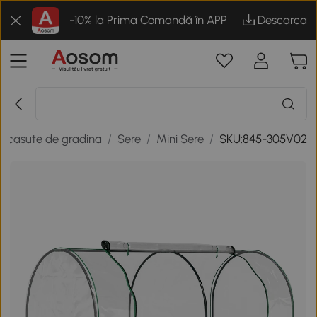
-10% la Prima Comandă în APP
Descarca
si casute de gradina
/
Sere
/
Mini Sere
/
SKU:845-305V02