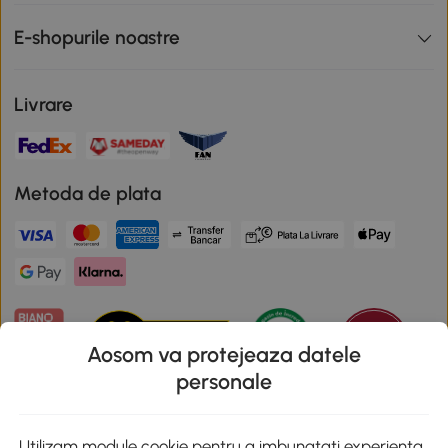
E-shopurile noastre
Livrare
Metoda de plata
Aosom va protejeaza datele
personale
Descarca aplicatia Aosom
Utilizam module cookie pentru a imbunatati experienta