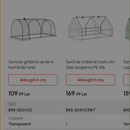
Seră de grădină verde în
Seră de Grădină Cadru din
Ser
formă de tunel
Oțel Acoperire PE Alb
cop
200x100x80 cm
cm,
Adaugă în coș
Adaugă în coș
109
169
15
,99 Lei
,99 Lei
SKU
845-305V02
845-204V03WT
845
Culoare
Transparent
/
Ve