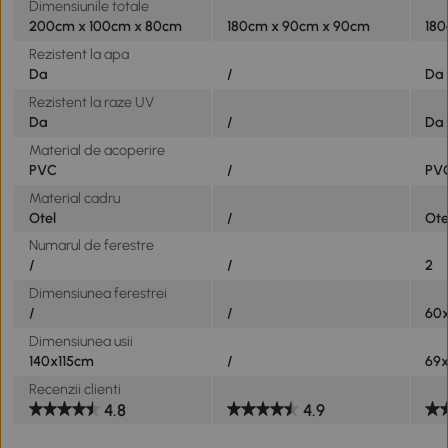
Dimensiunile totale
200cm x 100cm x 80cm
180cm x 90cm x 90cm
180
Rezistent la apa
Da
/
Da
Rezistent la raze UV
Da
/
Da
Material de acoperire
PVC
/
PV
Material cadru
Otel
/
Ote
Numarul de ferestre
/
/
2
Dimensiunea ferestrei
/
/
60
Dimensiunea usii
140x115cm
/
69x
Recenzii clienti
4.8
4.9