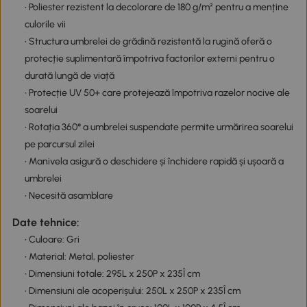
• Poliester rezistent la decolorare de 180 g/m² pentru a menține
culorile vii
• Structura umbrelei de grădină rezistentă la rugină oferă o
protecție suplimentară împotriva factorilor externi pentru o
durată lungă de viață
• Protecție UV 50+ care protejează împotriva razelor nocive ale
soarelui
• Rotația 360° a umbrelei suspendate permite urmărirea soarelui
pe parcursul zilei
• Manivela asigură o deschidere și închidere rapidă și ușoară a
umbrelei
• Necesită asamblare
Date tehnice:
• Culoare: Gri
• Material: Metal, poliester
• Dimensiuni totale: 295L x 250P x 235Î cm
• Dimensiuni ale acoperișului: 250L x 250P x 235Î cm