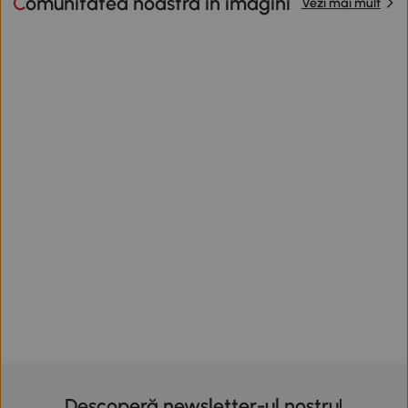
Comunitatea noastră în imagini
Vezi mai mult
Descoperă newsletter-ul nostru!