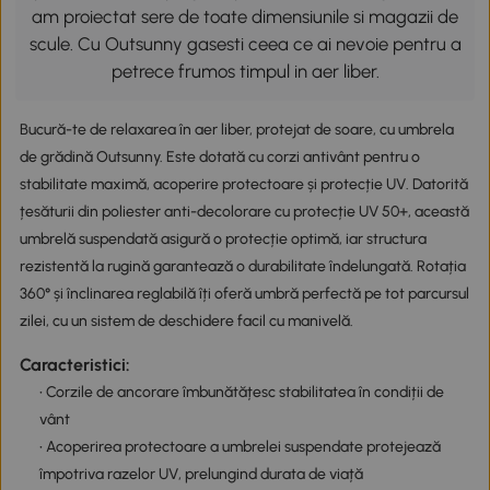
am proiectat sere de toate dimensiunile si magazii de
scule. Cu Outsunny gasesti ceea ce ai nevoie pentru a
petrece frumos timpul in aer liber.
Bucură-te de relaxarea în aer liber, protejat de soare, cu umbrela
de grădină Outsunny. Este dotată cu corzi antivânt pentru o
stabilitate maximă, acoperire protectoare și protecție UV. Datorită
țesăturii din poliester anti-decolorare cu protecție UV 50+, această
umbrelă suspendată asigură o protecție optimă, iar structura
rezistentă la rugină garantează o durabilitate îndelungată. Rotația
360° și înclinarea reglabilă îți oferă umbră perfectă pe tot parcursul
zilei, cu un sistem de deschidere facil cu manivelă.
Caracteristici:
• Corzile de ancorare îmbunătățesc stabilitatea în condiții de
vânt
• Acoperirea protectoare a umbrelei suspendate protejează
împotriva razelor UV, prelungind durata de viață