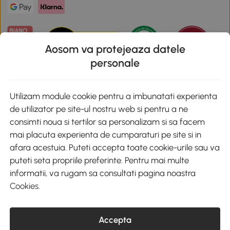
Aosom va protejeaza datele
personale
Descarca aplicatia Aosom
Utilizam module cookie pentru a imbunatati experienta
de utilizator pe site-ul nostru web si pentru a ne
Google Play
consimti noua si tertilor sa personalizam si sa facem
mai placuta experienta de cumparaturi pe site si in
afara acestuia. Puteti accepta toate cookie-urile sau va
puteti seta propriile preferinte. Pentru mai multe
+40 312294730
clienti@aosom.ro
informatii, va rugam sa consultati pagina noastra
Romania, Bucureşti Sectorul 2, Str. Barbu Paris Mumuleanu, Nr. 30-
Cookies
.
32, Spatiul E2-1, Etaj 2
© 2020-2026 AOSOM Romania SRL
CUI: 49266464
Accepta
COD CAEN: 4755