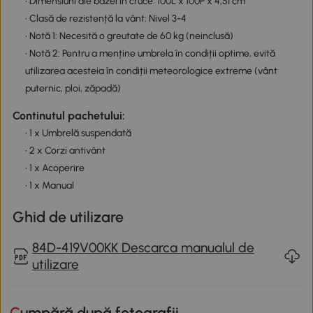
• Dimensiuni ale bazei în cruce: 100L x 100P x 4,5Î cm
• Clasă de rezistență la vânt: Nivel 3-4
• Notă 1: Necesită o greutate de 60 kg (neinclusă)
• Notă 2: Pentru a menține umbrela în condiții optime, evită
utilizarea acesteia în condiții meteorologice extreme (vânt
puternic, ploi, zăpadă)
Continutul pachetului:
• 1 x Umbrelă suspendată
• 2 x Corzi antivânt
• 1 x Acoperire
• 1 x Manual
Ghid de utilizare
84D-419V00KK Descarca manualul de
utilizare
Cumpără după fotografii