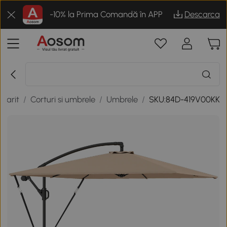
-10% la Prima Comandă în APP
Descarca
inarit
/
Corturi si umbrele
/
Umbrele
/
SKU:84D-419V00KK