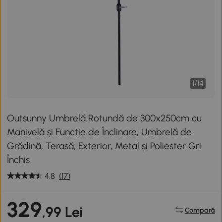
1
/
14
Outsunny Umbrelă Rotundă de 300x250cm cu
Manivelă și Funcție de Înclinare, Umbrelă de
Grădină, Terasă, Exterior, Metal și Poliester Gri
Închis
4.8
(17)
329
,99 Lei
Compară