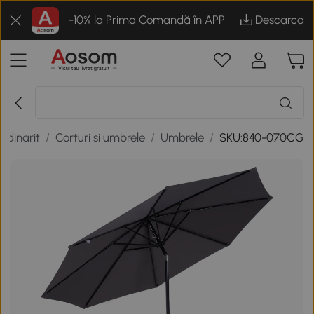
-10% la Prima Comandă în APP
Descarca
radinarit
/
Corturi si umbrele
/
Umbrele
/
SKU:840-070CG