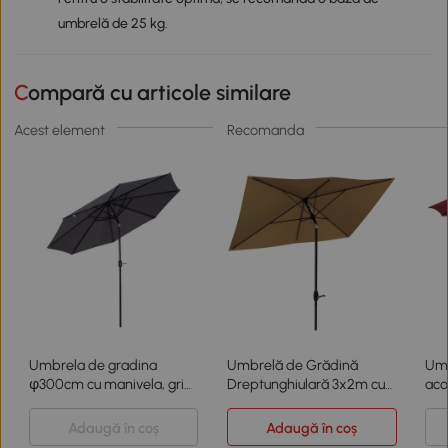
umbrelă de 25 kg.
Compară cu articole similare
Acest element
Recomanda
Umbrela de gradina
Umbrelă de Grădină
Umb
φ300cm cu manivela, gri
Dreptunghiulară 3x2m cu
aco
inchis
Manivelă, Culoare Cafea
Lem
Adaugă în coș
Adaugă în coș