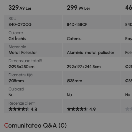
329
299
4
,99 Lei
,99 Lei
SKU
840-070CG
84D-158CF
84
Culoare
Gri Închis
Cafeniu
Roș
Materiale
Metal, Poliester
Aluminiu, metal, poliester
Pol
Dimensiune totală
Ø295x250cm
292x197x244.5cm
Ø2
Diametru tijă
Ø38mm
Ø38mm
Ø3
Cu bază
Nu
Nu
Nu
Recenzii clienti
4.8
4.9
Comunitatea Q&A (
0
)