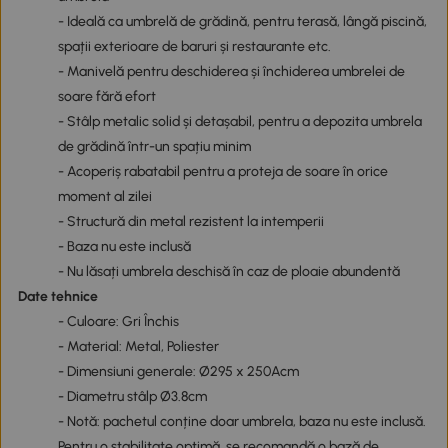
- Ideală ca umbrelă de grădină, pentru terasă, lângă piscină,
spații exterioare de baruri și restaurante etc.
- Manivelă pentru deschiderea și închiderea umbrelei de
soare fără efort
- Stâlp metalic solid și detașabil, pentru a depozita umbrela
de grădină într-un spațiu minim
- Acoperiș rabatabil pentru a proteja de soare în orice
moment al zilei
- Structură din metal rezistent la intemperii
- Baza nu este inclusă
- Nu lăsați umbrela deschisă în caz de ploaie abundentă
Date tehnice
- Culoare: Gri Închis
- Material: Metal, Poliester
- Dimensiuni generale: Ø295 x 250Acm
- Diametru stâlp Ø3.8cm
- Notă: pachetul conține doar umbrela, baza nu este inclusă.
Pentru o stabilitate optimă, se recomandă o bază de