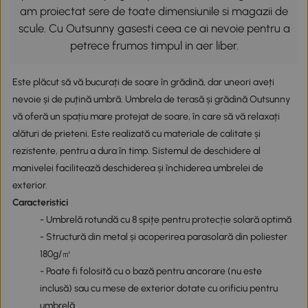
am proiectat sere de toate dimensiunile si magazii de
scule. Cu Outsunny gasesti ceea ce ai nevoie pentru a
petrece frumos timpul in aer liber.
Este plăcut să vă bucurați de soare în grădină, dar uneori aveți
nevoie și de puțină umbră. Umbrela de terasă și grădină Outsunny
vă oferă un spațiu mare protejat de soare, în care să vă relaxați
alături de prieteni. Este realizată cu materiale de calitate și
rezistente, pentru a dura în timp. Sistemul de deschidere al
manivelei facilitează deschiderea și închiderea umbrelei de
exterior.
Caracteristici
- Umbrelă rotundă cu 8 spițe pentru protecție solară optimă
- Structură din metal și acoperirea parasolară din poliester
180g/㎡
- Poate fi folosită cu o bază pentru ancorare (nu este
inclusă) sau cu mese de exterior dotate cu orificiu pentru
umbrelă