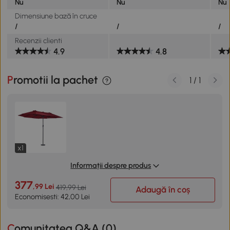
Nu
Nu
Nu
Dimensiune bază în cruce
/
/
/
Recenzii clienti
4.9
4.8
Promotii la pachet
1
/
1
x1
Informații despre produs
377
,99 Lei
419,99 Lei
Adaugă în coș
Economisesti: 42,00 Lei
Comunitatea Q&A (
0
)