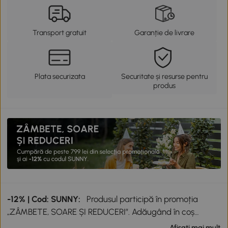
Transport gratuit
Garanție de livrare
Plata securizata
Securitate și resurse pentru
produs
-12% | Cod: SUNNY:
Produsul participă în promoția
„ZÂMBETE, SOARE ȘI REDUCERI”. Adăugând în coș
produse participante în valoare totală de peste 799 lei,
Afisati mai mult