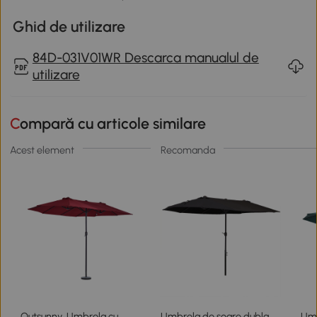
Ghid de utilizare
84D-031V01WR Descarca manualul de
utilizare
Compară cu articole similare
Acest element
Recomanda
Outsunny Umbrela cu
Umbrela de soare dubla,
Umb