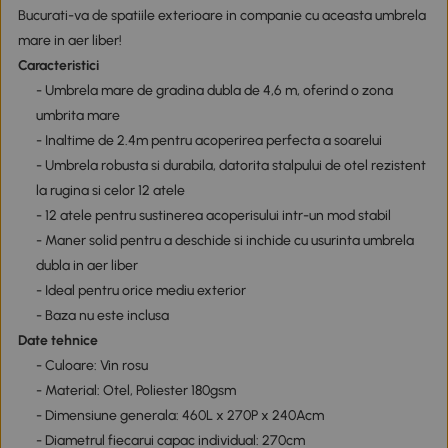
Bucurati-va de spatiile exterioare in companie cu aceasta umbrela
mare in aer liber!
Caracteristici
- Umbrela mare de gradina dubla de 4,6 m, oferind o zona
umbrita mare
- Inaltime de 2.4m pentru acoperirea perfecta a soarelui
- Umbrela robusta si durabila, datorita stalpului de otel rezistent
la rugina si celor 12 atele
- 12 atele pentru sustinerea acoperisului intr-un mod stabil
- Maner solid pentru a deschide si inchide cu usurinta umbrela
dubla in aer liber
- Ideal pentru orice mediu exterior
- Baza nu este inclusa
Date tehnice
- Culoare: Vin rosu
- Material: Otel, Poliester 180gsm
- Dimensiune generala: 460L x 270P x 240Acm
- Diametrul fiecarui capac individual: 270cm