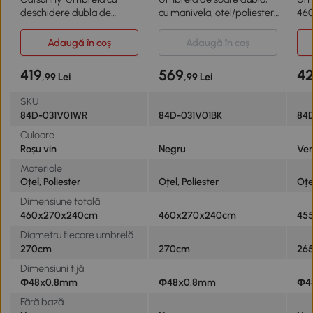
deschidere dubla de
cu manivela, otel/poliester,
460
Gradina in otel
460x270x240cm, Negru
Adaugă în coș
Adaugă în coș
419
569
4
,99 Lei
,99 Lei
SKU
84D-031V01WR
84D-031V01BK
84D
Culoare
Roșu vin
Negru
Ver
Materiale
Oțel, Poliester
Oțel, Poliester
Oțe
Dimensiune totală
460x270x240cm
460x270x240cm
45
Diametru fiecare umbrelă
270cm
270cm
26
Dimensiuni tijă
Φ48x0.8mm
Φ48x0.8mm
Φ4
Fără bază