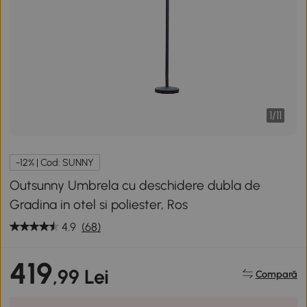
1
/
11
-12% | Cod: SUNNY
Outsunny Umbrela cu deschidere dubla de
Gradina in otel si poliester, Ros
4.9
(68)
419
,99 Lei
Compară