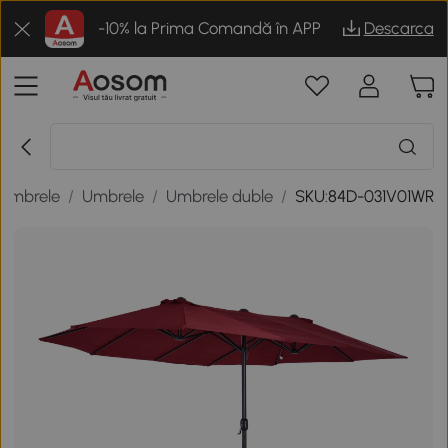
-10% la Prima Comandă în APP
Descarca
i umbrele
/
Umbrele
/
Umbrele duble
/
SKU:84D-031V01WR