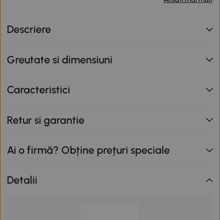
primești o reducere de 12% folosind codul SUNNY. Codul
nu se cumulează cu alte promoții în derulare. Promoție
Descriere
valabilă până la data de 12.08.2026.
Greutate si dimensiuni
Caracteristici
Retur si garantie
Ai o firmă? Obține prețuri speciale
Detalii