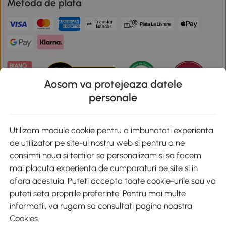
Metoda de plata
Aosom va protejeaza datele
personale
Descarca aplicatia Aosom
Utilizam module cookie pentru a imbunatati experienta
de utilizator pe site-ul nostru web si pentru a ne
Google Play
consimti noua si tertilor sa personalizam si sa facem
mai placuta experienta de cumparaturi pe site si in
afara acestuia. Puteti accepta toate cookie-urile sau va
puteti seta propriile preferinte. Pentru mai multe
+40 312294730
clienti@aosom.ro
informatii, va rugam sa consultati pagina noastra
Romania, Bucureşti Sectorul 2, Str. Barbu Paris Mumuleanu, Nr. 30-
Cookies
.
32, Spatiul E2-1, Etaj 2