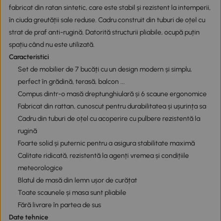
fabricat din ratan sintetic, care este stabil și rezistent la intemperii,
în ciuda greutății sale reduse. Cadru construit din tuburi de oțel cu
strat de praf anti-rugină. Datorită structurii pliabile, ocupă puțin
spațiu când nu este utilizată.
Caracteristici
Set de mobilier de 7 bucăți cu un design modern și simplu,
perfect în grădină, terasă, balcon ...
Compus dintr-o masă dreptunghiulară și 6 scaune ergonomice
Fabricat din rattan, cunoscut pentru durabilitatea și ușurința sa
Cadru din tuburi de oțel cu acoperire cu pulbere rezistentă la
rugină
Foarte solid și puternic pentru a asigura stabilitate maximă
Calitate ridicată, rezistentă la agenți vremea și condițiile
meteorologice
Blatul de masă din lemn ușor de curățat
Toate scaunele și masa sunt pliabile
Fără livrare în partea de sus
Date tehnice