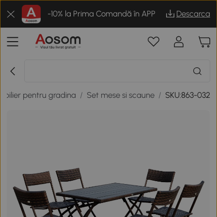
-10% la Prima Comandă în APP
Descarca
obilier pentru gradina
/
Set mese si scaune
/
SKU:863-032