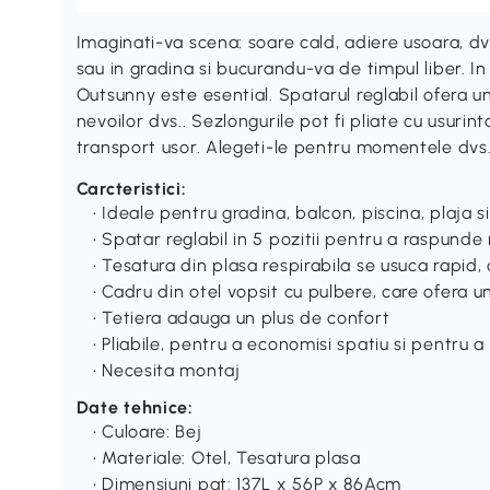
Imaginati-va scena: soare cald, adiere usoara, dvs
sau in gradina si bucurandu-va de timpul liber. I
Outsunny este esential. Spatarul reglabil ofera 
nevoilor dvs.. Sezlongurile pot fi pliate cu usuri
transport usor. Alegeti-le pentru momentele dvs. d
Carcteristici:
• Ideale pentru gradina, balcon, piscina, plaja si
• Spatar reglabil in 5 pozitii pentru a raspunde 
• Tesatura din plasa respirabila se usuca rapid
• Cadru din otel vopsit cu pulbere, care ofera un
• Tetiera adauga un plus de confort
• Pliabile, pentru a economisi spatiu si pentru a
• Necesita montaj
Date tehnice:
• Culoare: Bej
• Materiale: Otel, Tesatura plasa
• Dimensiuni pat: 137L x 56P x 86Acm