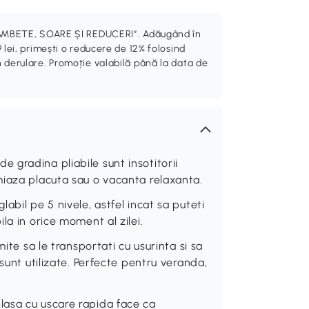
„ZÂMBETE, SOARE ȘI REDUCERI”. Adăugând în
 lei, primești o reducere de 12% folosind
 derulare. Promoție valabilă până la data de
gradina pliabile sunt insotitorii
miaza placuta sau o vacanta relaxanta.
abil pe 5 nivele, astfel incat sa puteti
la in orice moment al zilei.
ite sa le transportati cu usurinta si sa
sunt utilizate. Perfecte pentru veranda,
asa cu uscare rapida face ca