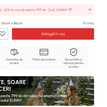
ia -12% la coș de peste 799 lei. Cod: SUNNY
 x 56cm x 86cm
În stoc
Adaugă în coș
Garanție de
Plata securizata
Securitate și
livrare
resurse pentru
produs