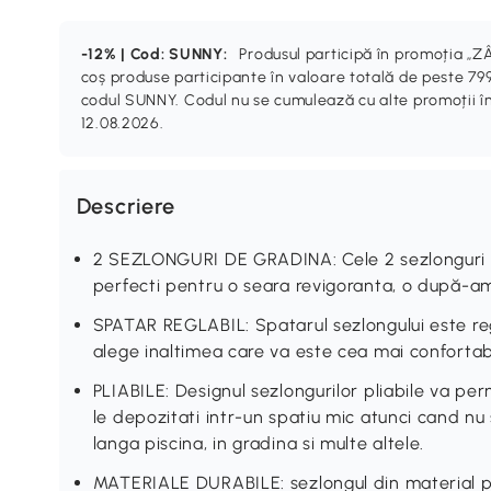
-12% | Cod: SUNNY:
Produsul participă în promoția 
coș produse participante în valoare totală de peste 799
codul SUNNY. Codul nu se cumulează cu alte promoții în
12.08.2026.
Descriere
2 SEZLONGURI DE GRADINA: Cele 2 sezlonguri de 
perfecti pentru o seara revigoranta, o după-a
SPATAR REGLABIL: Spatarul sezlongului este regl
alege inaltimea care va este cea mai confortabi
PLIABILE: Designul sezlongurilor pliabile va perm
le depozitati intr-un spatiu mic atunci cand nu 
langa piscina, in gradina si multe altele.
MATERIALE DURABILE: sezlongul din material pl