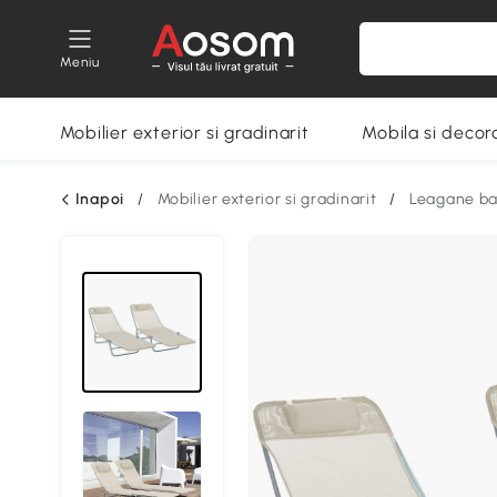
Meniu
Mobilier exterior si gradinarit
Mobila si decora
Inapoi
/
Mobilier exterior si gradinarit
/
Leagane ban