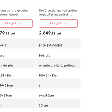
long pentru gradina
Set 2 șezlonguri cu spătar
 lemn natural
reglabil și măsuță din
sticlă
Adaugă în coș
Adaugă în coș
379
2.649
,99 Lei
,99 Lei
-842
84G-337V00BG
ural
Bej, alb
n de pin
Aluminiu, sticlă, poliester
x59x30cm
180x64x83cm
59x28cm
/
.5x59cm
64x180cm
cm
30 cm