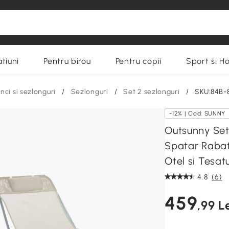
tiuni
Pentru birou
Pentru copii
Sport si H
ci si sezlonguri
/
Sezlonguri
/
Set 2 sezlonguri
/
SKU:84B-
-12% | Cod: SUNNY
Outsunny Set 
Spatar Rabata
Otel si Tesat
4.8
(6)
459
,99 L