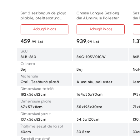
Set 2 sezlonguri de plaja
Chaise Longue Sezlong
Sez
pliabile, otel/tesatura
din Aluminiu si Poliester
din
plasa
Adaugă în coș
Adaugă în coș
459
939
1.
,99 Lei
,99 Lei
SKU
84B-860
84G-105V01CW
84B
Culoare
Bej
Bej
Nat
Materiale
Oțel, Țesătură plasă
Aluminiu, poliester
Lem
Dimensiune totală
182x56x82cm
164x55x90cm
195
Dimensiuni pliate
67x57x8cm
55x195x30cm
71x
Dimensiuni șezut
137x56x82cm
54.5x120cm
130
Înălțime șezut de la sol
40cm
30.5cm
30
Sarcină maximă