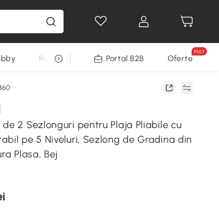
Hot
obby
Pentru animale
Portal B2B
Decoratiuni Sarbatori
Oferte
860
de 2 Sezlonguri pentru Plaja Pliabile cu
bil pe 5 Niveluri, Sezlong de Gradina din
ura Plasa, Bej
ei