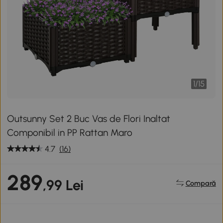
1
/
15
Outsunny Set 2 Buc Vas de Flori Inaltat
Componibil in PP Rattan Maro
4.7
(16)
289
,99 Lei
Compară