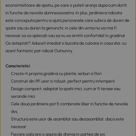
economisitoare de spatiu, pe care o puteti aranja dupa cum doriti
in functie de nevoile dumneavoastra. In plus, jardiniera ridicata
este conceputa pentru a ajuta persoanele care sufera de dureri de
spate sau au dureri la genunchi: in cele din urma nu va mai fi
necesar sa va aplecati sau sa nu va simtiti confortabil in gradina!
Ce asteptati? Aduceti imediat o bucata de culoare in casa dvs. cu
acest fantastic pat ridicat Outsunny.
Caracteristici
Creste-ti propria gradina cu plante, ierburi si flori
Construit din PP, usor si robust, perfect pentru intemperii
Design compact, adaptat la spatii mici, cum ar fi terase sau
verande mici
Cele doua jardiniere pot fi combinate liber in functie de nevoile
dvs.
Structura este usor de asamblat sau dezasamblat, daca este
necesar
Fiecare oala are o gaura de drenaj in partea de jos