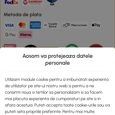
Metoda de plata
Aosom va protejeaza datele
personale
Descarca aplicatia Aosom
Utilizam module cookie pentru a imbunatati experienta
de utilizator pe site-ul nostru web si pentru a ne
Google Play
consimti noua si tertilor sa personalizam si sa facem
mai placuta experienta de cumparaturi pe site si in
afara acestuia. Puteti accepta toate cookie-urile sau va
puteti seta propriile preferinte. Pentru mai multe
+40 312294730
clienti@aosom.ro