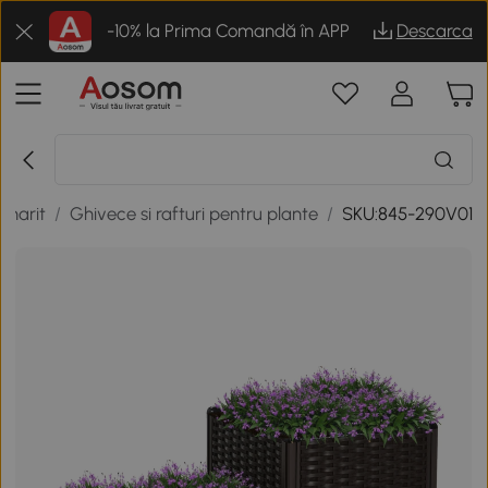
-10% la Prima Comandă în APP
Descarca
inarit
/
Ghivece si rafturi pentru plante
/
SKU:845-290V01