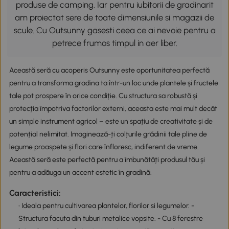
produse de camping. Iar pentru iubitorii de gradinarit
am proiectat sere de toate dimensiunile si magazii de
scule. Cu Outsunny gasesti ceea ce ai nevoie pentru a
petrece frumos timpul in aer liber.
Această seră cu acoperis Outsunny este oportunitatea perfectă
pentru a transforma gradina ta într-un loc unde plantele și fructele
tale pot prospere în orice condiție. Cu structura sa robustă și
protecția împotriva factorilor externi, aceasta este mai mult decât
un simple instrument agricol – este un spațiu de creativitate și de
potențial nelimitat. Imaginează-ți colțurile grădinii tale pline de
legume proaspete și flori care înfloresc, indiferent de vreme.
Această seră este perfectă pentru a îmbunătăți produsul tău și
pentru a adăuga un accent estetic în gradină.
Caracteristici:
• Ideala pentru cultivarea plantelor, florilor si legumelor. -
Structura facuta din tuburi metalice vopsite. - Cu 8 ferestre