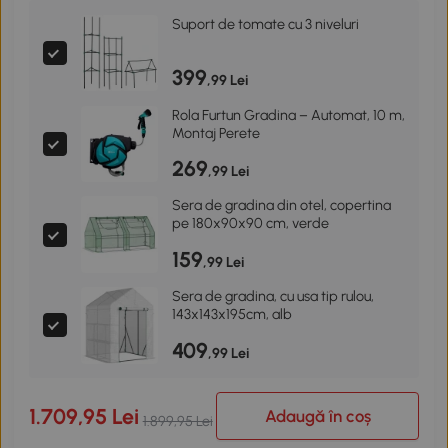
Suport de tomate cu 3 niveluri
399
,99 Lei
Rola Furtun Gradina – Automat, 10 m,
Montaj Perete
269
,99 Lei
Sera de gradina din otel, copertina
pe 180x90x90 cm, verde
159
,99 Lei
Sera de gradina, cu usa tip rulou,
143x143x195cm, alb
409
,99 Lei
1.709,95 Lei
Adaugă în coș
1.899,95 Lei