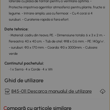
laterale cu plasa de tantari pentru o ventilare optima. -
Protectie impotriva agentilor atmosferici pentru plante, fructe si
legume. - Intrare ampla, usa cu fermoar. - Cu 4 corzi si 4
suruburi. - Curatenie rapida si fara efort.
Date tehnice:
• Material: cadru din teava, PE. - Dimensiune totala: 6 x 3 x 2 m. -
Fereastra: 40 x 40 cm. - Tub de otel: Φ18 x 0.6 mm. - PE: 140g/㎡.
- suruburi: Φ3 x 170 mm. - Coarda: Φ3 x 3000mm. - Culoare:
verde
Continutul pachetului:
• 1 x Serra • 4 x Corde • 4 x Viti
Ghid de utilizare
845-011 Descarca manualul de utilizare
Compară cu articole similare