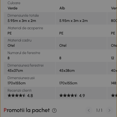
Culoare
Verde
Alb
Ve
Dimensiunile totale
5.95m x 3m x 2m
5.95m x 3m x 2m
80
Material de acoperire
PE
PE
PE
Material cadru
Otel
Otel
Ote
Numarul de ferestre
8
8
12
Dimensiunea ferestrei
45x37cm
45x38cm
40
Dimensiunea usii
170x155cm
170x155cm
14
Recenzii clienti
4.8
4.9
Promotii la pachet
1
/
1