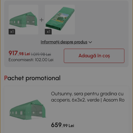
x1
x1
Informații despre produs
917
,98 Lei
1.019,98 Lei
Adaugă în coș
Economisesti: 102,00 Lei
Pachet promotional
Outsunny, sera pentru gradina cu
acoperis, 6x3x2, verde | Aosom Ro
659
,99 Lei