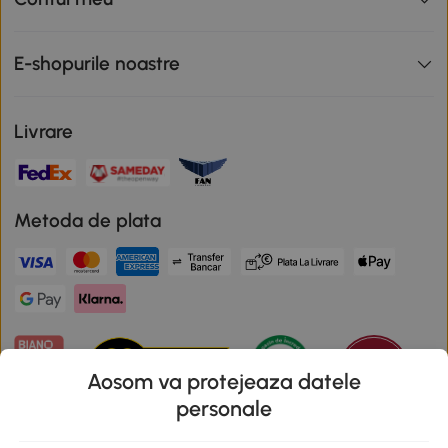
E-shopurile noastre
Livrare
Metoda de plata
Aosom va protejeaza datele
personale