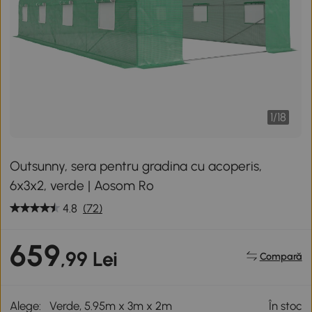
1
/
18
Outsunny, sera pentru gradina cu acoperis,
6x3x2, verde | Aosom Ro
4.8
(72)
659
,99 Lei
Compară
Alege:
Verde, 5.95m x 3m x 2m
În stoc