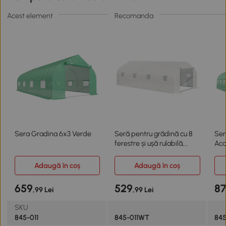
Acest element
Recomanda
Sera Gradina 6x3 Verde
Seră pentru grădină cu 8
Ser
ferestre și ușă rulabilă,
Aco
verde
Fer
Adaugă în coș
Adaugă în coș
659
529
8
,99 Lei
,99 Lei
SKU
845-011
845-011WT
845