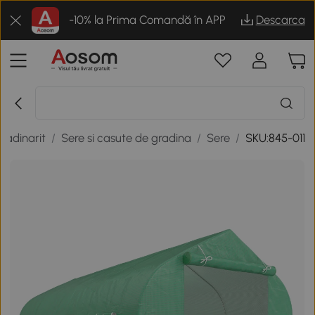
-10% la Prima Comandă în APP
Descarca
gradinarit
/
Sere si casute de gradina
/
Sere
/
SKU:845-011