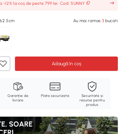
ia -12% la coș de peste 799 lei. Cod: SUNNY
1
x62.5cm
Au mai ramas
bucati
Adaugă în coș
Garanție de
Plata securizata
Securitate și
livrare
resurse pentru
produs