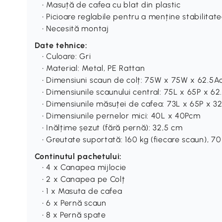
• Masuță de cafea cu blat din plastic
• Picioare reglabile pentru a menține stabilitat
• Necesită montaj
Date tehnice:
• Culoare: Gri
• Material: Metal, PE Rattan
• Dimensiuni scaun de colț: 75W x 75W x 62.5
• Dimensiunile scaunului central: 75L x 65P x 6
• Dimensiunile măsuței de cafea: 73L x 65P x 
• Dimensiunile pernelor mici: 40L x 40Pcm
• Inălțime șezut (fără pernă): 32,5 cm
• Greutate suportată: 160 kg (fiecare scaun), 7
Continutul pachetului:
• 4 x Canapea mijlocie
• 2 x Canapea pe Colț
• 1 x Masuta de cafea
• 6 x Pernă scaun
• 8 x Pernă spate