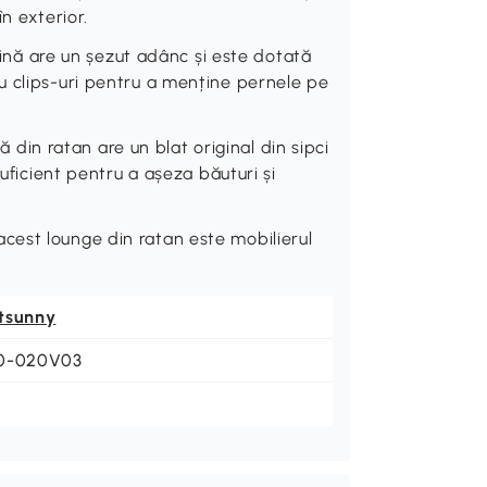
în exterior.
 are un șezut adânc și este dotată
u clips-uri pentru a menține pernele pe
n ratan are un blat original din sipci
suficient pentru a așeza băuturi și
est lounge din ratan este mobilierul
tsunny
0-020V03