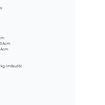
ea
Acm
2.5Acm
32Acm
0 kg (măsuță)