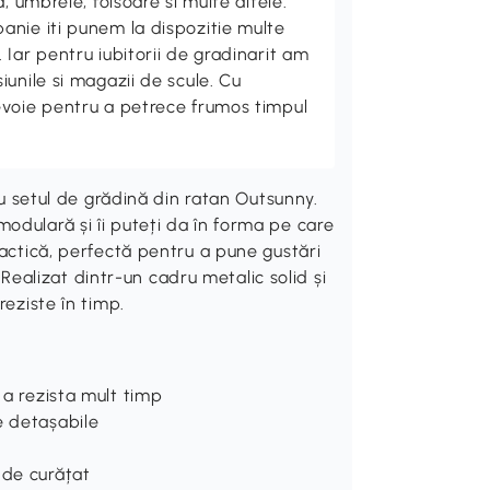
, umbrele, foisoare si multe altele.
nie iti punem la dispozitie multe
Iar pentru iubitorii de gradinarit am
unile si magazii de scule. Cu
evoie pentru a petrece frumos timpul
 cu setul de grădină din ratan Outsunny.
odulară și îi puteți da în forma pe care
ractică, perfectă pentru a pune gustări
. Realizat dintr-un cadru metalic solid și
reziste în timp.
 a rezista mult timp
e detașabile
 de curățat