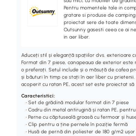
sau mici, cu mobilier de gradina
Pentru momentele tale in compa
gratare si produse de camping. 
proiectat sere de toate dimensi
Outsunny gasesti ceea ce ai n
in aer liber.
Aduceți stil și eleganță spațiilor dvs. exterioare
Format din 7 piese, canapeaua de exterior este m
o preferați. Setul include și o măsuță de cafea p
și băuturi în timp ce stați în aer liber cu prietenii
acoperit cu ratan PE, acest set este proiectat să 
Caracteristici:
• Set de grădină modular format din 7 piese
• Cadru din metal antirugină și ratan PE, pentru
• Perne cu căptuseală groasă cu fermoar și hus
• Clip pentru a ține pernele în poziție fermă
• Husă de pernă din poliester de 180 g/m2 ușor