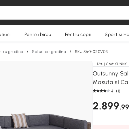
tiuni
Pentru birou
Pentru copii
Sport si H
ntru gradina
/
Seturi de gradina
/
SKU:860-020V03
-12% | Cod: SUNNY
Outsunny Sal
Masuta si Ca
4
(1)
2.899
,99