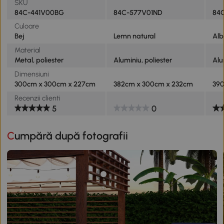
SKU
84C-441V00BG
84C-577V01ND
84
Culoare
Bej
Lemn natural
Alb
Material
Metal, poliester
Aluminiu, poliester
Alu
Dimensiuni
300cm x 300cm x 227cm
382cm x 300cm x 232cm
39
Recenzii clienti
5
0
Cumpără după fotografii