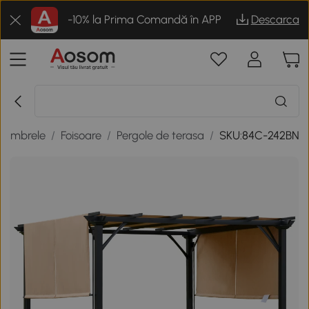
-10% la Prima Comandă în APP
Descarca
si umbrele
/
Foisoare
/
Pergole de terasa
/
SKU:84C-242BN