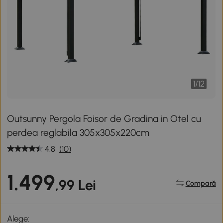
1
/
12
Outsunny Pergola Foisor de Gradina in Otel cu
perdea reglabila 305x305x220cm
4.8
(10)
1.499
,99 Lei
Compară
Alege: