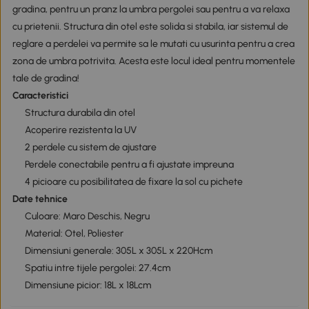
gradina, pentru un pranz la umbra pergolei sau pentru a va relaxa
cu prietenii. Structura din otel este solida si stabila, iar sistemul de
reglare a perdelei va permite sa le mutati cu usurinta pentru a crea
zona de umbra potrivita. Acesta este locul ideal pentru momentele
tale de gradina!
Caracteristici
Structura durabila din otel
Acoperire rezistenta la UV
2 perdele cu sistem de ajustare
Perdele conectabile pentru a fi ajustate impreuna
4 picioare cu posibilitatea de fixare la sol cu pichete
Date tehnice
Culoare: Maro Deschis, Negru
Material: Otel, Poliester
Dimensiuni generale: 305L x 305L x 220Hcm
Spatiu intre tijele pergolei: 27.4cm
Dimensiune picior: 18L x 18Lcm