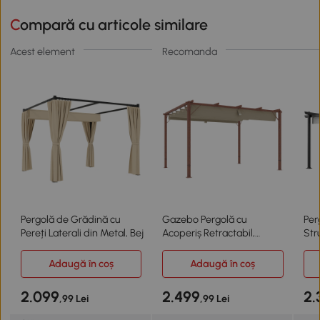
Compară cu articole similare
Acest element
Recomanda
Pergolă de Grădină cu
Gazebo Pergolă cu
Per
Pereți Laterali din Metal, Bej
Acoperiș Retractabil,
Str
Culoare Lemn
390
Adaugă în coș
Adaugă în coș
2.099
2.499
2.
,99 Lei
,99 Lei