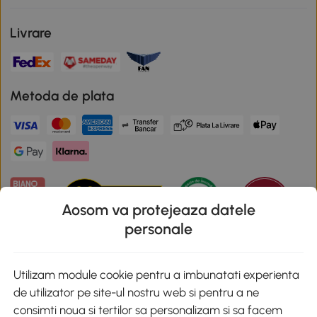
Livrare
Metoda de plata
Aosom va protejeaza datele
personale
Descarca aplicatia Aosom
Utilizam module cookie pentru a imbunatati experienta
de utilizator pe site-ul nostru web si pentru a ne
Google Play
consimti noua si tertilor sa personalizam si sa facem