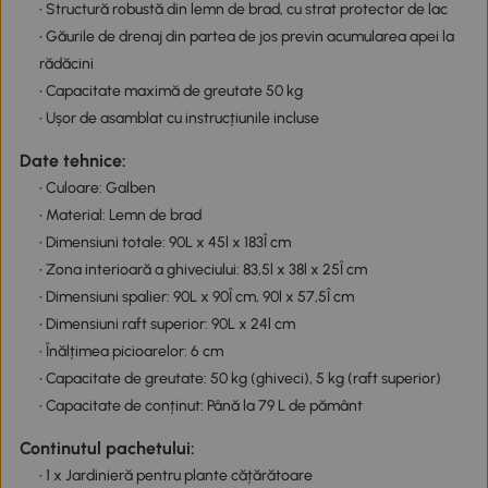
• Structură robustă din lemn de brad, cu strat protector de lac
• Găurile de drenaj din partea de jos previn acumularea apei la
rădăcini
• Capacitate maximă de greutate 50 kg
• Ușor de asamblat cu instrucțiunile incluse
Date tehnice:
• Culoare: Galben
• Material: Lemn de brad
• Dimensiuni totale: 90L x 45l x 183Î cm
• Zona interioară a ghiveciului: 83,5l x 38l x 25Î cm
• Dimensiuni spalier: 90L x 90Î cm, 90l x 57,5Î cm
• Dimensiuni raft superior: 90L x 24l cm
• Înălțimea picioarelor: 6 cm
• Capacitate de greutate: 50 kg (ghiveci), 5 kg (raft superior)
• Capacitate de conținut: Până la 79 L de pământ
Continutul pachetului:
• 1 x Jardinieră pentru plante cățărătoare