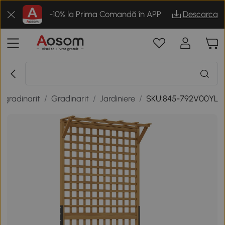
-10% la Prima Comandă în APP
Descarca
i gradinarit
/
Gradinarit
/
Jardiniere
/
SKU:845-792V00YL