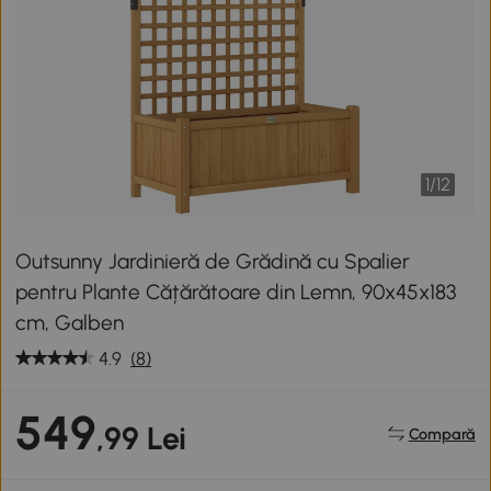
1
/
12
Outsunny Jardinieră de Grădină cu Spalier
pentru Plante Cățărătoare din Lemn, 90x45x183
cm, Galben
4.9
(8)
549
,99 Lei
Compară