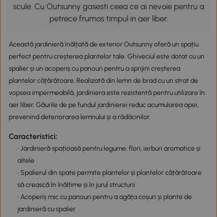
scule. Cu Outsunny gasesti ceea ce ai nevoie pentru a
petrece frumos timpul in aer liber.
Această jardinieră înălțată de exterior Outsunny oferă un spațiu
perfect pentru creșterea plantelor tale. Ghiveciul este dotat cu un
spalier și un acoperiș cu panouri pentru a sprijini creșterea
plantelor cățărătoare. Realizată din lemn de brad cu un strat de
vopsea impermeabilă, jardiniera este rezistentă pentru utilizare în
aer liber. Găurile de pe fundul jardinierei reduc acumularea apei,
prevenind deteriorarea lemnului și a rădăcinilor.
Caracteristici:
• Jardinieră spațioasă pentru legume, flori, ierburi aromatice și
altele
• Spalierul din spate permite plantelor și plantelor cățărătoare
să crească în înălțime și în jurul structurii
• Acoperiș mic cu panouri pentru a agăța coșuri și plante de
jardinieră cu spalier