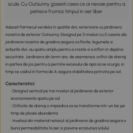
scule. Cu Outsunny gasesti ceea ce ai nevoie pentru a
petrece frumos timpul in aer liber.
Aduceti farmecul verdelui in spatiile dvs. exterioare cu jardiniera
noastra de exterior Outsunny. Designul pe 3 niveluri cu 5 casete ale
jardinierei noastre de gradina asigura ca florile, legumele si
ierburile dvs. au spatiu amplu pentru a creste si a inflori in deplina
securitate. Jardiniera din lemn are, de asemenea, orificii de drenaj
in partea de jos pentru a permite excesului de apa sa se scurga, in
timp ce cadrul in forma de A asigura stabilitatea potrivita pe sol.
Caracteristici:
• Designul vertical pe trei niveluri al jardinierei de exterior
economiseste spatiu pe sol
• Orificiile de drenaj o impiedica sa se transforme intr-un lac pe
timp de ploaie abundenta
• Invelisul din material netesut al jardinierei de gradina asigura o
buna permeabilitate la aer si previne eroziunea solului