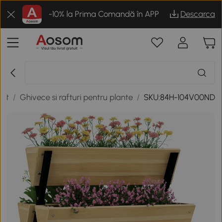
-10% la Prima Comandă în APP
Descarca
rit
/
Ghivece si rafturi pentru plante
/
SKU:84H-104V00ND