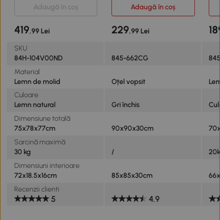
Adaugă în coș
Adaugă în coș
419
229
18
,99 Lei
,99 Lei
SKU
84H-104V00ND
845-662CG
84
Material
Lemn de molid
Oțel vopsit
Lem
Culoare
Lemn natural
Gri închis
Cul
Dimensiune totală
75x78x77cm
90x90x30cm
70
Sarcină maximă
30 kg
/
20
Dimensiuni interioare
72x18.5x16cm
85x85x30cm
66
Recenzii clienti
5
4.9