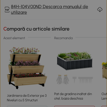
84H-104V00ND Descarca manualul de
utilizare
Compară cu articole similare
Acest element
Recomanda
Pat de gradina inaltat din
Out
Jardiniera de Exterior pe 3
otel, baza deschisa
Lem
Niveluri cu 5 Structuri