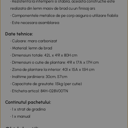
• Rezistenta la intemperii si stabila, aceasta constructie este
realizata din lemn masiv de brad cu un finisaj ars
• Componentele metalice de pe corp asigura o utilizare fiabila
• Este necesara asamblarea
Date tehnice:
• Culoare: maro carbonizat
• Material: lemn de brad
• Dimensiuni totale: 42L x 49l x 80H cm
• Dimensiuni o cutie de plantare: 49l x 17A x 17H cm
• Zona de plantare la interior: 40l x 15A x 15H cm
• Inaltime jardiniera: 30cm, 57cm
• Capacitate de greutate: 15kg (per cutie)
• Eticheta articol: 84H-028V00TN
Continutul pachetului:
• 1 x strat de gradina
• 1 x manual