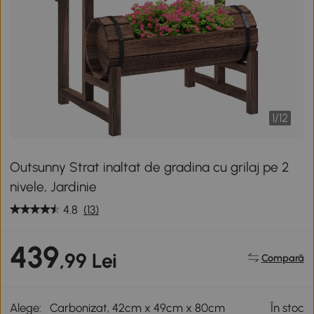
1
/
12
Outsunny Strat inaltat de gradina cu grilaj pe 2
nivele, Jardinie
4.8
(13)
439
,99 Lei
Compară
Alege:
Carbonizat, 42cm x 49cm x 80cm
În stoc