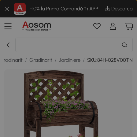
-10% la Prima Comandă în APP
Descarca
i gradinarit
/
Gradinarit
/
Jardiniere
/
SKU:84H-028V00TN