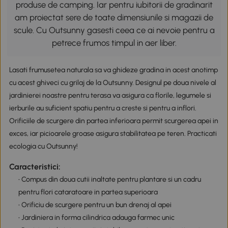
produse de camping. Iar pentru iubitorii de gradinarit
am proiectat sere de toate dimensiunile si magazii de
scule. Cu Outsunny gasesti ceea ce ai nevoie pentru a
petrece frumos timpul in aer liber.
Lasati frumusetea naturala sa va ghideze gradina in acest anotimp
cu acest ghiveci cu grilaj de la Outsunny. Designul pe doua nivele al
jardinierei noastre pentru terasa va asigura ca florile, legumele si
ierburile au suficient spatiu pentru a creste si pentru a inflori.
Orificiile de scurgere din partea inferioara permit scurgerea apei in
exces, iar picioarele groase asigura stabilitatea pe teren. Practicati
ecologia cu Outsunny!
Caracteristici:
• Compus din doua cutii inaltate pentru plantare si un cadru
pentru flori cataratoare in partea superioara
• Orificiu de scurgere pentru un bun drenaj al apei
• Jardiniera in forma cilindrica adauga farmec unic