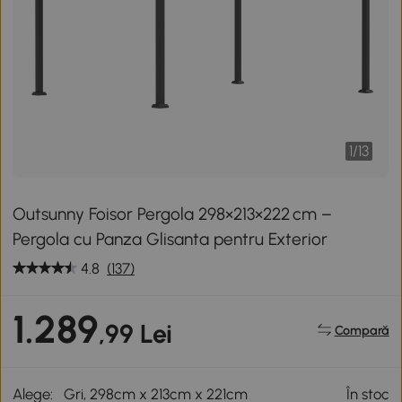
1
/
13
Outsunny Foisor Pergola 298×213×222 cm –
Pergola cu Panza Glisanta pentru Exterior
4.8
(137)
1.289
,99 Lei
Compară
Alege:
Gri, 298cm x 213cm x 221cm
În stoc