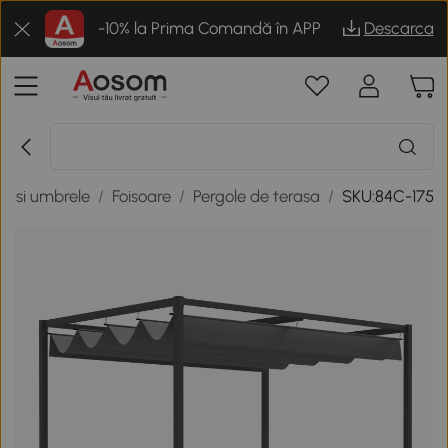
-10% la Prima Comandă în APP
Descarca
ri si umbrele
/
Foisoare
/
Pergole de terasa
/
SKU:84C-175