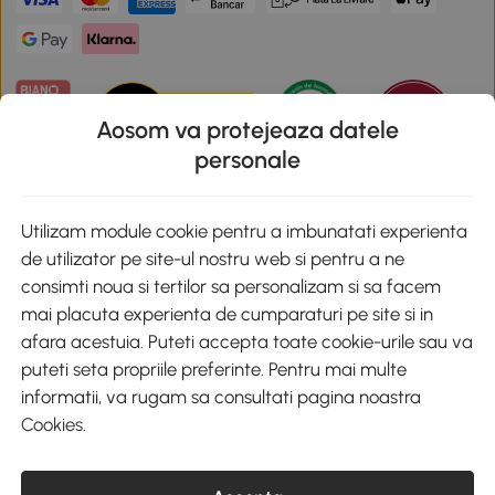
Aosom va protejeaza datele
personale
Descarca aplicatia Aosom
Utilizam module cookie pentru a imbunatati experienta
de utilizator pe site-ul nostru web si pentru a ne
Google Play
consimti noua si tertilor sa personalizam si sa facem
mai placuta experienta de cumparaturi pe site si in
afara acestuia. Puteti accepta toate cookie-urile sau va
puteti seta propriile preferinte. Pentru mai multe
+40 312294730
clienti@aosom.ro
informatii, va rugam sa consultati pagina noastra
Romania, Bucureşti Sectorul 2, Str. Barbu Paris Mumuleanu, Nr. 30-
Cookies
.
32, Spatiul E2-1, Etaj 2
© 2020-2026 AOSOM Romania SRL
CUI: 49266464