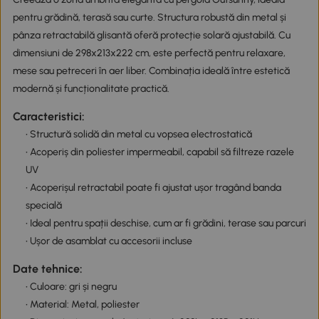
pentru grădină, terasă sau curte. Structura robustă din metal și
pânza retractabilă glisantă oferă protecție solară ajustabilă. Cu
dimensiuni de 298x213x222 cm, este perfectă pentru relaxare,
mese sau petreceri în aer liber. Combinația ideală între estetică
modernă și funcționalitate practică.
Caracteristici:
• Structură solidă din metal cu vopsea electrostatică
• Acoperiș din poliester impermeabil, capabil să filtreze razele
UV
• Acoperișul retractabil poate fi ajustat ușor tragând banda
specială
• Ideal pentru spații deschise, cum ar fi grădini, terase sau parcuri
• Ușor de asamblat cu accesorii incluse
Date tehnice:
• Culoare: gri și negru
• Material: Metal, poliester