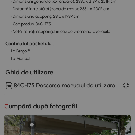
• Dimensiuni generale (exterioare): 298L x 213P x 221H cm
• Distanță între stâlpi (zona de mers): 285L x 200P cm
• Dimensiune acoperiș: 281L x 193P cm
• Cod produs: 84C-175
• Notă: retrați acoperișul în caz de vreme nefavorabilă
Continutul pachetului:
1 x Pergolă
1 x Manual
Ghid de utilizare
84C-175 Descarca manualul de utilizare
Cumpără după fotografii