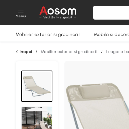
Meniu
Mobilier exterior si gradinarit
Mobila si decora
Inapoi
/
Mobilier exterior si gradinarit
/
Leagane ban