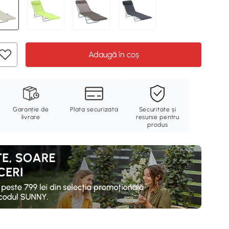
Adaugă în coș
Garanție de
Plata securizata
Securitate și
livrare
resurse pentru
produs