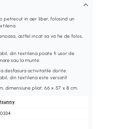
 petrecut in aer liber, folosind un
extilena.
noasa, astfel incat sa va fie de folos,
bil, din textilena poate fi usor de
mare sau la munte.
a desfasura activitatile dorite.
bil, din textilena este versatil!
, dimensiune pliat: 66 x 57 x 8 cm.
tsunny
-0334