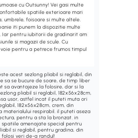
rumoase cu Outsunny! Vei gasi multe
nfortabile spatiile exterioare mari
, umbrele, foisoare si multe altele.
nie iti punem la dispozitie multe
Iar pentru iubitorii de gradinarit am
unile si magazii de scule. Cu
evoie pentru a petrece frumos timpul
e acest sezlong pliabil si reglabil, din
te sa se bucure de soare, de timp liber
at sa avantajeze la folosire, dar si la
zlong pliabil si reglabil, 182x56x28cm,
a usor, astfel incat il puteti muta ori
 reglabil, 182x56x28cm, crem, din
 materialului respirabil. il puteti aseza
lectura, pentru a sta la bronzat. in
n spatiile amenajate special pentru
abil si reglabil, pentru gradina, din
 folosi veri de-a randul!