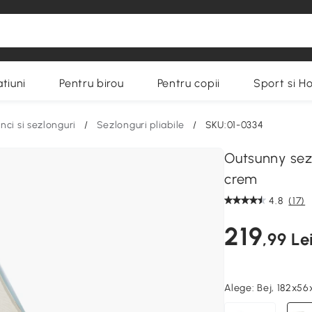
tiuni
Pentru birou
Pentru copii
Sport si H
ci si sezlonguri
/
Sezlonguri pliabile
/
SKU:01-0334
Outsunny sezl
crem
4.8
(17)
219
,99 Le
Alege:
Bej, 182x5