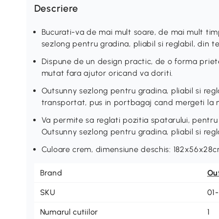
Descriere
Bucurati-va de mai mult soare, de mai mult timp
sezlong pentru gradina, pliabil si reglabil, din t
Dispune de un design practic, de o forma priete
mutat fara ajutor oricand va doriti.
Outsunny sezlong pentru gradina, pliabil si regla
transportat, pus in portbagaj cand mergeti la 
Va permite sa reglati pozitia spatarului, pentru 
Outsunny sezlong pentru gradina, pliabil si regla
Culoare crem, dimensiune deschis: 182x56x28cm
Brand
Ou
SKU
01
Numarul cutiilor
1