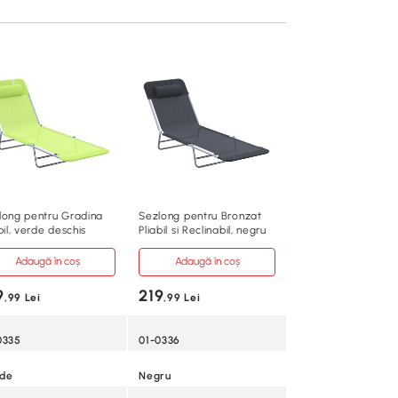
long pentru Gradina
Sezlong pentru Bronzat
bil, verde deschis
Pliabil si Reclinabil, negru
Adaugă în coș
Adaugă în coș
9
219
,99 Lei
,99 Lei
0335
01-0336
de
Negru