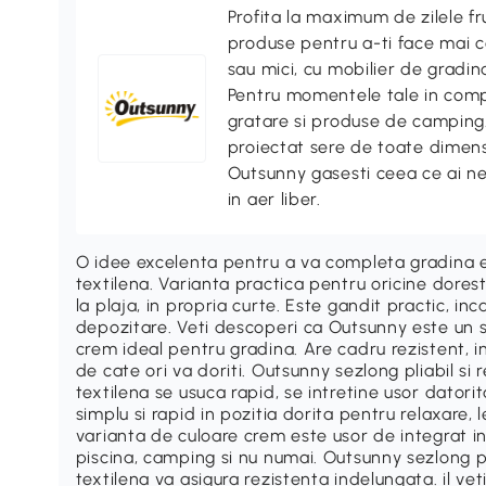
Profita la maximum de zilele f
produse pentru a-ti face mai co
sau mici, cu mobilier de gradina
Pentru momentele tale in compa
gratare si produse de camping. 
proiectat sere de toate dimensi
Outsunny gasesti ceea ce ai n
in aer liber.
O idee excelenta pentru a va completa gradina est
textilena. Varianta practica pentru oricine dores
la plaja, in propria curte. Este gandit practic, inc
depozitare. Veti descoperi ca Outsunny este un se
crem ideal pentru gradina. Are cadru rezistent, ins
de cate ori va doriti. Outsunny sezlong pliabil si
textilena se usuca rapid, se intretine usor datorita
simplu si rapid in pozitia dorita pentru relaxare, 
varianta de culoare crem este usor de integrat i
piscina, camping si nu numai. Outsunny sezlong pli
textilena va asigura rezistenta indelungata. il veti