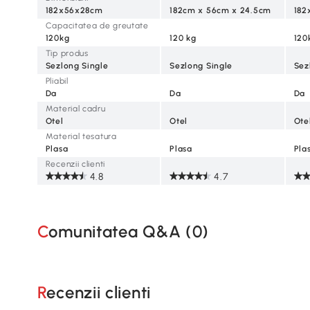
182x56x28cm
182cm x 56cm x 24.5cm
182
Capacitatea de greutate
120kg
120 kg
120
Tip produs
Sezlong Single
Sezlong Single
Sez
Pliabil
Da
Da
Da
Material cadru
Otel
Otel
Ote
Material tesatura
Plasa
Plasa
Pla
Recenzii clienti
4.8
4.7
Comunitatea Q&A (
0
)
Recenzii clienti