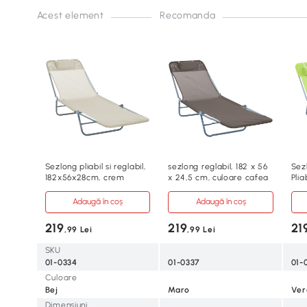
Acest element
Recomanda
Sezlong pliabil si reglabil,
sezlong reglabil, 182 x 56
Sez
182x56x28cm, crem
x 24,5 cm, culoare cafea
Plia
Adaugă în coș
Adaugă în coș
219
219
21
,99 Lei
,99 Lei
SKU
01-0334
01-0337
01-
Culoare
Bej
Maro
Ver
Dimensiuni