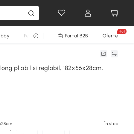
Hot
obby
Pentru animale
Portal B2B
Decoratiuni Sarbatori
Oferte
ong pliabil si reglabil, 182x56x28cm,
i
6x28cm
În stoc