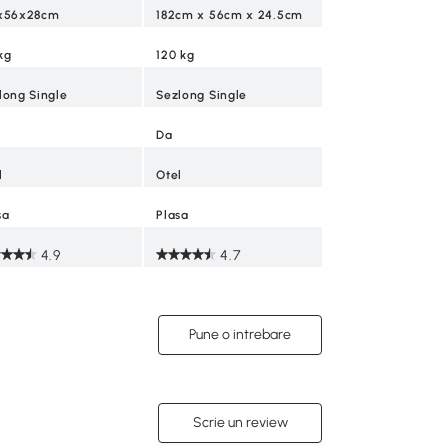
x56x28cm
182cm x 56cm x 24.5cm
kg
120 kg
long Single
Sezlong Single
Da
l
Otel
sa
Plasa
4.9
4.7
Pune o intrebare
Scrie un review