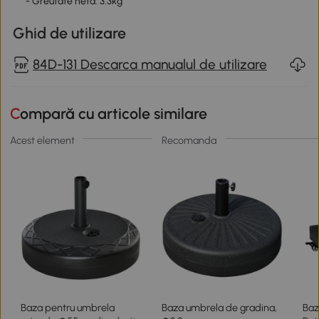
- Greutate neta: 3.3kg
Ghid de utilizare
84D-131 Descarca manualul de utilizare
Compară cu articole similare
Acest element
Recomanda
Baza pentru umbrela
Baza umbrela de gradina,
Baz