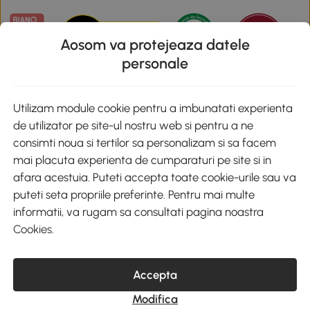
Aosom va protejeaza datele
personale
Descarca aplicatia Aosom
Utilizam module cookie pentru a imbunatati experienta
de utilizator pe site-ul nostru web si pentru a ne
Google Play
consimti noua si tertilor sa personalizam si sa facem
mai placuta experienta de cumparaturi pe site si in
afara acestuia. Puteti accepta toate cookie-urile sau va
puteti seta propriile preferinte. Pentru mai multe
+40 312294730
clienti@aosom.ro
informatii, va rugam sa consultati pagina noastra
Romania, Bucureşti Sectorul 2, Str. Barbu Paris Mumuleanu, Nr. 30-
Cookies
.
32, Spatiul E2-1, Etaj 2
© 2020-2026 AOSOM Romania SRL
CUI: 49266464
Accepta
COD CAEN: 4755
Reg. Com. J2023023738408
Modifica
Capital Social 200