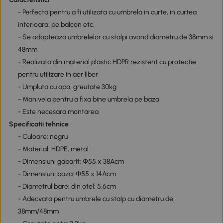
- Perfecta pentru a fi utilizata cu umbrela in curte, in curtea
interioara, pe balcon etc.
- Se adapteaza umbrelelor cu stalpi avand diametru de 38mm si
48mm
- Realizata din material plastic HDPR rezistent cu protectie
pentru utilizare in aer liber
- Umpluta cu apa, greutate 30kg
- Manivela pentru a fixa bine umbrela pe baza
- Este necesara montarea
Specificatii tehnice
- Culoare: negru
- Material: HDPE, metal
- Dimensiuni gabarit: Φ55 x 38Acm
- Dimensiuni baza: Φ55 x 14Acm
- Diametrul barei din otel: 5.6cm
- Adecvata pentru umbrele cu stalp cu diametru de:
38mm/48mm