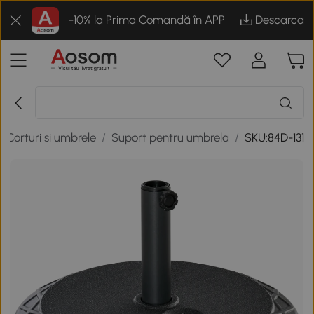
-10% la Prima Comandă în APP
Descarca
/
Corturi si umbrele
/
Suport pentru umbrela
/
SKU:84D-131