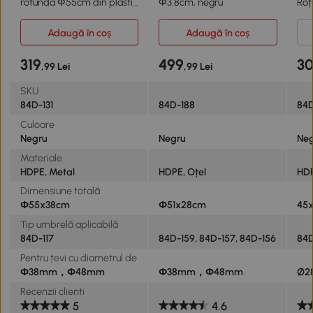
rotunda Φ55cm din plastic
Φ3.8cm, negru
Roț
de 30kg
Adaugă în coș
Adaugă în coș
319
499
3
,99 Lei
,99 Lei
SKU
84D-131
84D-188
84D
Culoare
Negru
Negru
Ne
Materiale
HDPE, Metal
HDPE, Oțel
HD
Dimensiune totală
Φ55x38cm
Φ51x28cm
45
Tip umbrelă aplicabilă
84D-117
84D-159, 84D-157, 84D-156
84D
Pentru țevi cu diametrul de
Φ38mm，Φ48mm
Φ38mm，Φ48mm
Ø2
Recenzii clienti
5
4.6