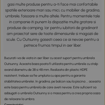
gasi multe produse pentru a-ti face mai confortabile
spatiile exterioare mari sau mici, cu mobilier de gradina,
umbrele, foisoare si multe altele. Pentru momentele tale
in companie iti punem la dispozitie multe gratare si
produse de camping. Iar pentru iubitorii de gradinarit
am proiectat sere de toate dimensiunile si magazii de
scule. Cu Outsunny gasesti ceea ce ai nevoie pentru a
petrece frumos timpul in aer liber.
Bucurati-va de viata in aer liber cu acest suport pentru umbrela
Outsunny. Aceasta baza poata fi utilizata pentru umbrele cu stalp
avand diametru de 38 si 48 mm. Realizata din plastic HDPE
rezistent, trebuie sa fie umpluta cu apa pentru a garanta
stabilitatea umbrelei. In gradina, pe balcon sau la piscina ... aceasta
este baza pentru umbrela de care aveti nevoie. Este suficient sa
adaugati o umbrela Outsunny si o masa pentru a crea propria oaza
de relaxare la umbra.
Caracteristici