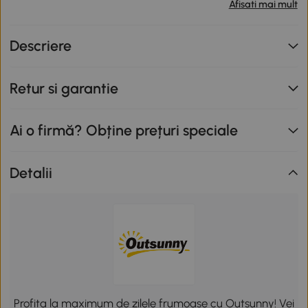
produse participante în valoare totală de peste 799 lei,
Afisati mai mult
primești o reducere de 12% folosind codul SUNNY. Codul
nu se cumulează cu alte promoții în derulare. Promoție
Descriere
valabilă până la data de 12.08.2026.
Retur si garantie
Ai o firmă? Obține prețuri speciale
Detalii
Profita la maximum de zilele frumoase cu Outsunny! Vei