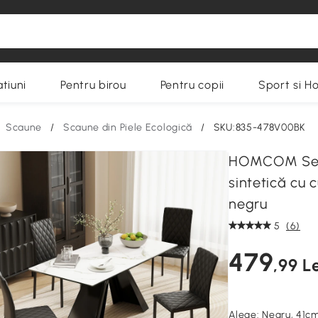
tiuni
Pentru birou
Pentru copii
Sport si H
Scaune
/
Scaune din Piele Ecologică
/
SKU:835-478V00BK
HOMCOM Set d
sintetică cu 
negru
5
(6)
479
,99 Le
Alege:
Negru, 41c