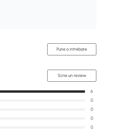
Pune o intrebare
Scrie un review
6
0
0
0
0