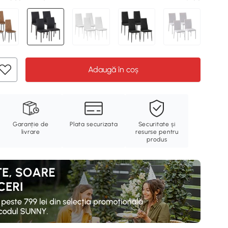
Adaugă în coș
Garanție de
Plata securizata
Securitate și
livrare
resurse pentru
produs