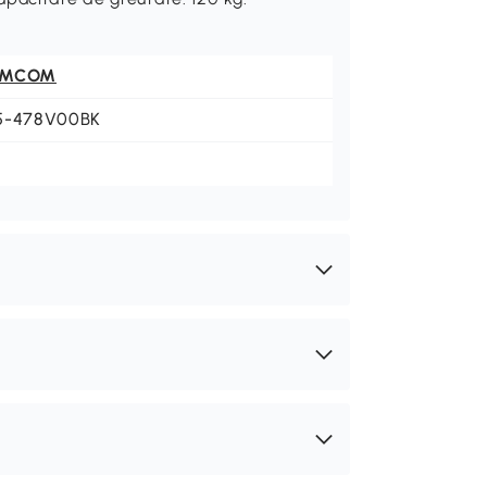
OMCOM
5-478V00BK