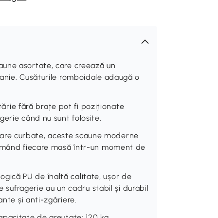
aune asortate, care creează un
panie. Cusăturile romboidale adaugă o
e fără brațe pot fi poziționate
erie când nu sunt folosite.
are curbate, aceste scaune moderne
formând fiecare masă într-un moment de
ică PU de înaltă calitate, ușor de
e sufragerie au un cadru stabil și durabil
ante și anti-zgâriere.
pacitate de greutate: 120 kg.