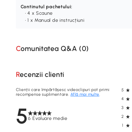
Continutul pachetului:
• 4 x Scaune
• 1 x Manual de instrucțiuni
Comunitatea Q&A (
0
)
Recenzii clienti
Clienții care împărtășesc videoclipuri pot primi
5
recompense suplimentare.
Află mai multe
.
4
5
3
2
6 Evaluare medie
1