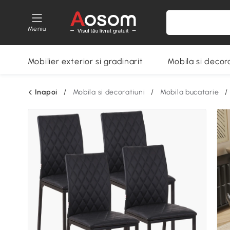
Meniu
Mobilier exterior si gradinarit
Mobila si decora
Inapoi
/
Mobila si decoratiuni
/
Mobila bucatarie
/