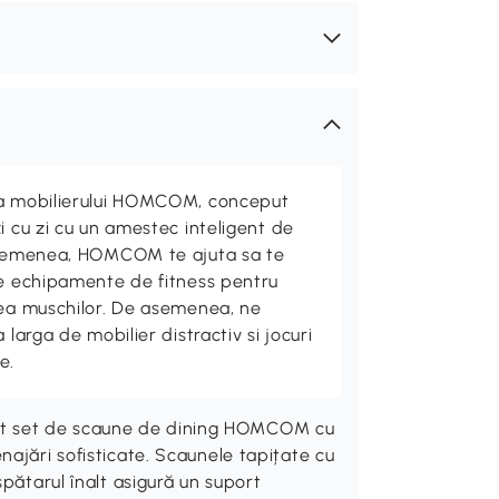
ta mobilierului HOMCOM, conceput
i cu zi cu un amestec inteligent de
 asemenea, HOMCOM te ajuta sa te
de echipamente de fitness pentru
rea muschilor. De asemenea, ne
 larga de mobilier distractiv si jocuri
e.
acest set de scaune de dining HOMCOM cu
ajări sofisticate. Scaunele tapițate cu
pătarul înalt asigură un suport