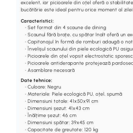
excelent, iar picioarele din oțel oferă o stabilit
bucătărie este ideal pentru orice moment al zilei
Caracteristici:
• Set format din 4 scaune de dining
• Scaunul fără brațe, cu spătar înalt oferă un 
• Capitonajul în formă de romburi adaugă o no
• Învelișul scaunului din piele ecologică PU asig
• Picioarele din oțel vopsit electrostatic sporesc
• Picioarele antiderapante protejează pardosea
• Asamblare necesară
Date tehnice:
• Culoare: Negru
• Materiale: Piele ecologică PU, oțel, spumă
• Dimensiuni totale: 41x50x91 cm
• Dimensiuni șezut: 41x43 cm
• Înălțime șezut: 46 cm
• Dimensiuni spătar: 39x45 cm
• Capacitate de greutate: 120 kg