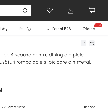
Hot
obby
Pentru animale
Portal B2B
Decoratiuni Sarbatori
Oferte
e 4 scaune pentru dining din piele
cusături romboidale și picioare din metal,
i
m x 50cm x 91cm
În stoc