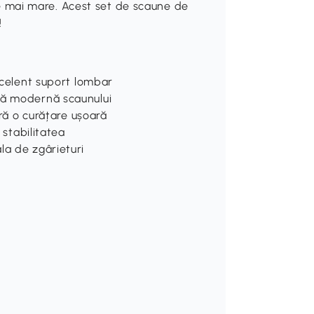
ate mai mare. Acest set de scaune de
!
excelent suport lombar
tă modernă scaunului
ură o curățare ușoară
 stabilitatea
la de zgârieturi