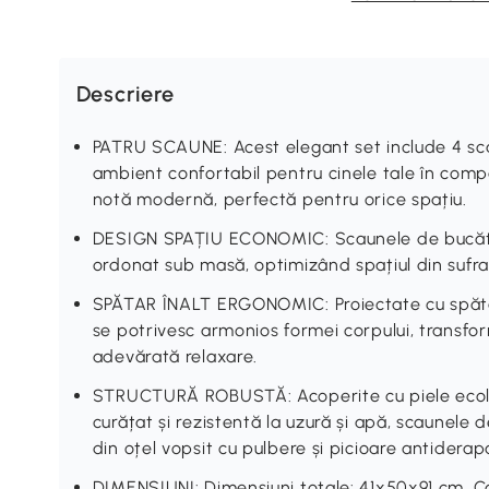
Descriere
PATRU SCAUNE: Acest elegant set include 4 sc
ambient confortabil pentru cinele tale în com
notă modernă, perfectă pentru orice spațiu.
DESIGN SPAȚIU ECONOMIC: Scaunele de bucătări
ordonat sub masă, optimizând spațiul din sufrag
SPĂTAR ÎNALT ERGONOMIC: Proiectate cu spăt
se potrivesc armonios formei corpului, trans
adevărată relaxare.
STRUCTURĂ ROBUSTĂ: Acoperite cu piele ecolog
curățat și rezistentă la uzură și apă, scaunele d
din oțel vopsit cu pulbere și picioare antiderap
DIMENSIUNI: Dimensiuni totale: 41x50x91 cm. Ca