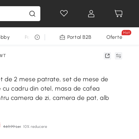
Hot
obby
Pentru animale
Portal B2B
Decoratiuni Sarbatori
Oferte
0WT
de 2 mese patrate, set de mese de
e cu cadru din otel, masa de cafea
ru camera de zi, camera de pat, alb
i
469,99 Lei
10% reducere