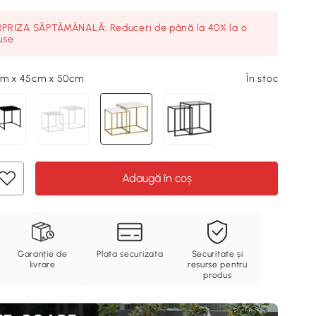
RIZA SĂPTĂMÂNALĂ: Reduceri de până la 40% la o
use
cm x 45cm x 50cm
În stoc
Adaugă în coș
Garanție de
Plata securizata
Securitate și
livrare
resurse pentru
produs