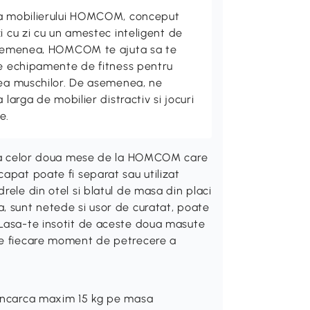
ta mobilierului HOMCOM, conceput
i cu zi cu un amestec inteligent de
 asemenea, HOMCOM te ajuta sa te
de echipamente de fitness pentru
rea muschilor. De asemenea, ne
 larga de mobilier distractiv si jocuri
e.
rita celor doua mese de la HOMCOM care
apat poate fi separat sau utilizat
rele din otel si blatul de masa din placi
, sunt netede si usor de curatat, poate
 Lasa-te insotit de aceste doua masute
ce fiecare moment de petrecere a
t incarca maxim 15 kg pe masa