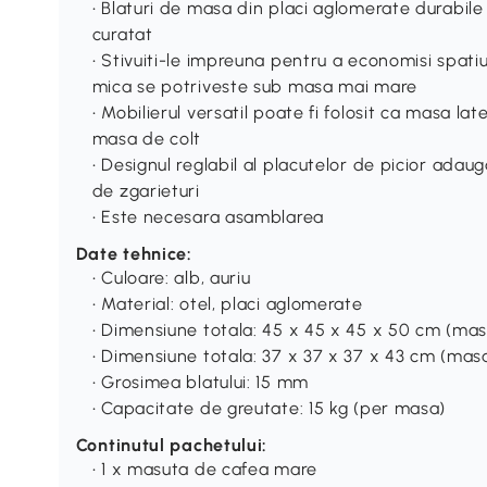
• Blaturi de masa din placi aglomerate durabile
curatat
• Stivuiti-le impreuna pentru a economisi spati
mica se potriveste sub masa mai mare
• Mobilierul versatil poate fi folosit ca masa la
masa de colt
• Designul reglabil al placutelor de picior adau
de zgarieturi
• Este necesara asamblarea
Date tehnice:
• Culoare: alb, auriu
• Material: otel, placi aglomerate
• Dimensiune totala: 45 x 45 x 45 x 50 cm (ma
• Dimensiune totala: 37 x 37 x 37 x 43 cm (mas
• Grosimea blatului: 15 mm
• Capacitate de greutate: 15 kg (per masa)
Continutul pachetului:
• 1 x masuta de cafea mare