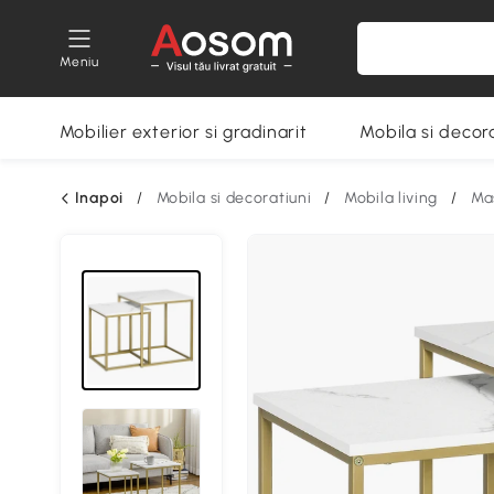
Meniu
Mobilier exterior si gradinarit
Mobila si decora
Inapoi
/
Mobila si decoratiuni
/
Mobila living
/
Ma