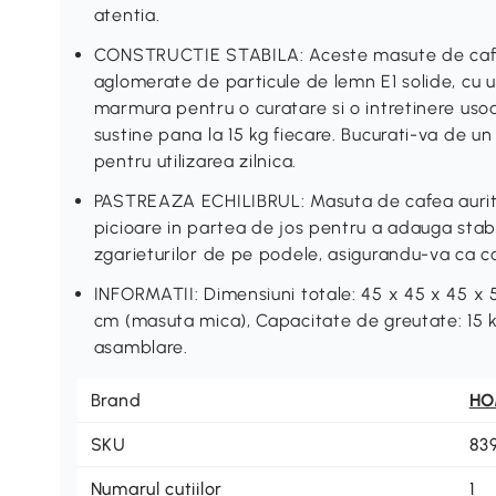
atentia.
CONSTRUCTIE STABILA: Aceste masute de cafea 
aglomerate de particule de lemn E1 solide, cu 
marmura pentru o curatare si o intretinere usoa
sustine pana la 15 kg fiecare. Bucurati-va de un
pentru utilizarea zilnica.
PASTREAZA ECHILIBRUL: Masuta de cafea aurita
picioare in partea de jos pentru a adauga stabi
zgarieturilor de pe podele, asigurandu-va ca 
INFORMATII: Dimensiuni totale: 45 x 45 x 45 x 
cm (masuta mica), Capacitate de greutate: 15 k
asamblare.
Brand
H
SKU
83
Numarul cutiilor
1