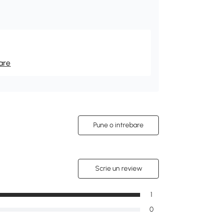
are
Pune o intrebare
Scrie un review
1
0