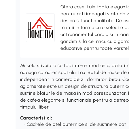
Ofera casei tale toata elegan
pentru a-ti imbogati viata de z
design si functionalitate. De
mentii in forma cu o selectie 
antrenamentul cardio si intari
gandim si la cei mici, cu o gama
educative pentru toate varstel
Mesele stivuibile se fac intr-un mod unic, dato
adauga caracter spatiului tau. Setul de mese de c
independent in camera de zi, dormitor, birou. Cad
aglomerate este un design de structura puternica
sustine blaturile de masa in mod corespunzator.
de cafea elegante si functionale pentru a petre
timpului liber.
Caracteristici:
• Cadrele de otel puternice si de sustinere po