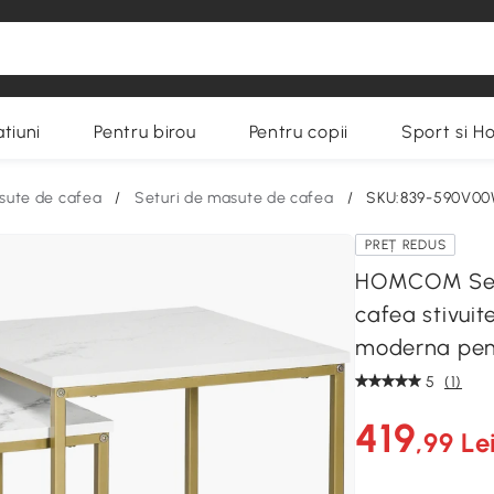
tiuni
Pentru birou
Pentru copii
Sport si H
sute de cafea
/
Seturi de masute de cafea
/
SKU:839-590V0
PREȚ REDUS
HOMCOM Set 
cafea stivuit
moderna pent
5
(1)
419
,99 Le