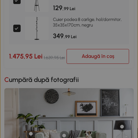
129
,99 Lei
Cuier podea 8 carlige, hol/dormitor,
35x35x170cm, negru
349
,99 Lei
1.475,95 Lei
Adaugă în coș
1.639,95 Lei
Cumpără după fotografii