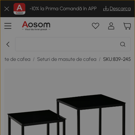
-10% la Prima Comandă în APP
Descarca
sute de cafea
/
Seturi de masute de cafea
/
SKU:839-245