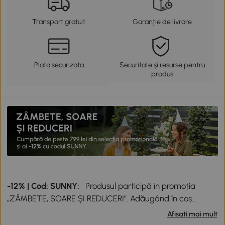
Transport gratuit
Garanție de livrare
Plata securizata
Securitate și resurse pentru
produs
-12% | Cod: SUNNY:
Produsul participă în promoția
„ZÂMBETE, SOARE ȘI REDUCERI”. Adăugând în coș
produse participante în valoare totală de peste 799 lei,
Afisati mai mult
primești o reducere de 12% folosind codul SUNNY. Codul