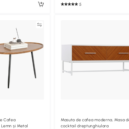
5
Compară
de Cafea
Masuta de cafea moderna, Masa d
 Lemn și Metal
cocktail dreptunghiulara