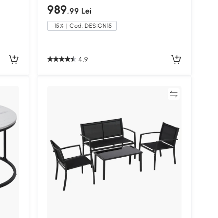
Depozitare Ascuns,Naturală
989
,99 Lei
-15% | Cod: DESIGN15
4.9
Compară