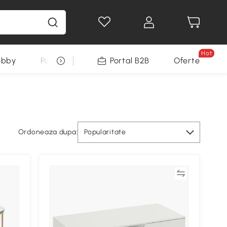
Hot
obby
Pentru animale
Portal B2B
Decoratiuni Sarbatori
Oferte
Ordoneaza dupa:
Popularitate
Compară