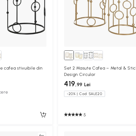
 cafea stivuibile din
Set 2 Masute Cafea – Metal & Stic
Design Circular
419
,99 Lei
cere
-20% | Cod: SALE20
5