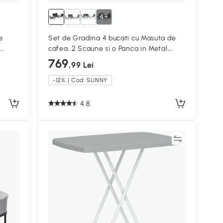
4+
e
Set de Gradina 4 bucati cu Masuta de
u
cafea, 2 Scaune si o Panca in Metal,
ură
Negru
769
,99 Lei
-12% | Cod: SUNNY
4.8
Compară