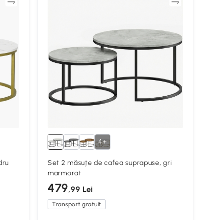
ră
Compară
4+
dru
Set 2 măsuțe de cafea suprapuse, gri
marmorat
479
,99 Lei
Transport gratuit