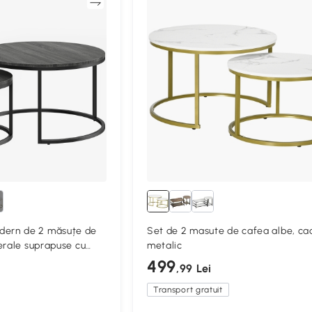
Compară
Compa
rn de 2 măsuțe de
Set de 2 masute de cafea albe, ca
erale suprapuse cu
metalic
ru living, dormitor,
499
,99 Lei
Transport gratuit