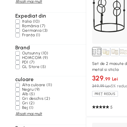
Afisati mai mult
Expediat din
Italia (10)
România (7)
Germania (3)
Franța (1)
Brand
Outsunny (10)
HOMCOM (9)
PD1 (7)
Set de 2 masute de
GL Store (5)
metal si sticla
329
culoare
,99 Lei
Alta culoare (11)
349,99 Lei
5% redu
Negru (9)
Alb (5)
PREȚ REDUS
Gri deschis (2)
Gri (2)
5
Bej (1)
Afisati mai mult