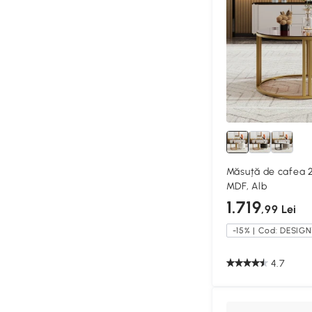
Măsuță de cafea 2
MDF, Alb
1.719
,99 Lei
-15% | Cod: DESIGN
4.7