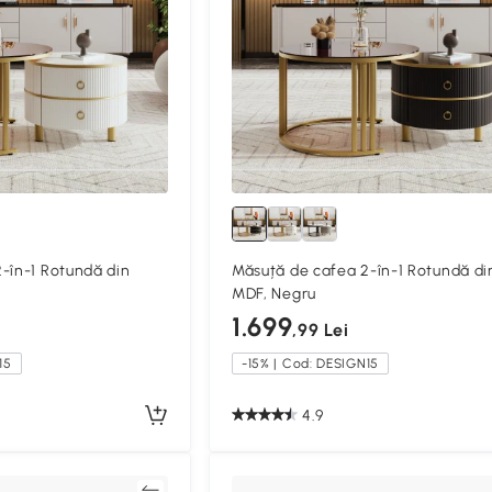
-în-1 Rotundă din
Măsuță de cafea 2-în-1 Rotundă di
MDF, Negru
1.699
,99 Lei
15
-15% | Cod: DESIGN15
4.9