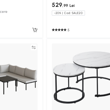
529
,99 Lei
ucere
-20% | Cod: SALE20
5
Compară