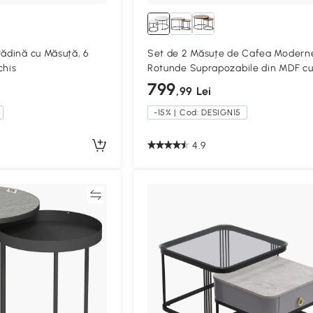
rădină cu Măsuță, 6
Set de 2 Măsuțe de Cafea Modern
chis
Rotunde Suprapozabile din MDF c
Structură din Metal,culoare marm
799
,99 Lei
-15% | Cod: DESIGN15
4.9
Compară