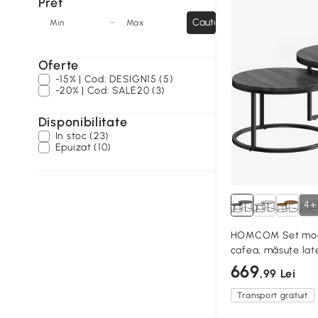
Pret
-
Cauta
Min
Max
Oferte
-15% | Cod: DESIGN15 (5)
-20% | Cod: SALE20 (3)
Disponibilitate
In stoc (23)
Epuizat (10)
4+
HOMCOM Set mode
cafea, măsuțe lat
cadru metalic pent
669
,99 Lei
birou, Negru
Transport gratuit