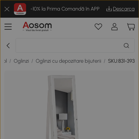
-10% la Prima Comandă în APP
Descarca
hol
/
Oglinzi
/
Oglinzi cu depozitare bijuterii
/
SKU:831-393