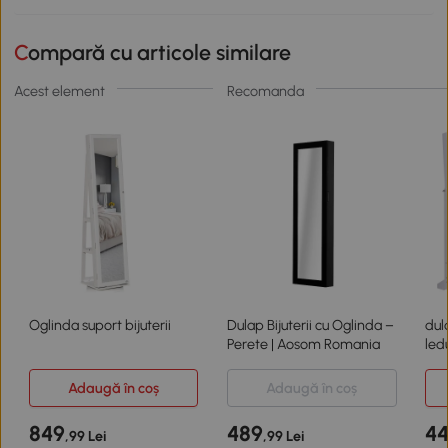
Compară cu articole similare
Acest element
Recomanda
Oglinda suport bijuterii
Dulap Bijuterii cu Oglinda –
dula
Perete | Aosom Romania
led
cm
Adaugă în coș
Adaugă în coș
849
489
4
,99 Lei
,99 Lei