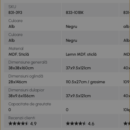
SKU
831-393
833-101BK
831
Culoare
Alb
Negru
alb
Culoare
Alb
Negru
Alb
Material
MDF, Sticlă
Lemn MDF, sticlă
MD
Dimensiune generală
38x38x160cm
37x9.5x121cm
40
Dimensiuni oglindă
28x146cm
110.5x27cm / grosime
109
Dimensiuni dulapior
38x9.6x156cm
37x9.5x121cm
40
Capacitate de greutate
0
0
10k
Recenzii clienti
4.9
4.6