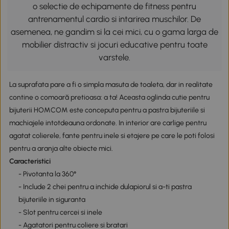
o selectie de echipamente de fitness pentru
antrenamentul cardio si intarirea muschilor. De
asemenea, ne gandim si la cei mici, cu o gama larga de
mobilier distractiv si jocuri educative pentru toate
varstele.
La suprafata pare a fi o simpla masuta de toaleta, dar in realitate
contine o comoară pretioasa: a ta! Aceasta oglinda cutie pentru
bijuterii HOMCOM este conceputa pentru a pastra bijuteriile si
machiajele intotdeauna ordonate. In interior are carlige pentru
agatat colierele, fante pentru inele si etajere pe care le poti folosi
pentru a aranja alte obiecte mici.
Caracteristici
- Pivotanta la 360°
- Include 2 chei pentru a inchide dulapiorul si a-ti pastra
bijuteriile in siguranta
- Slot pentru cercei si inele
- Agatatori pentru coliere si bratari