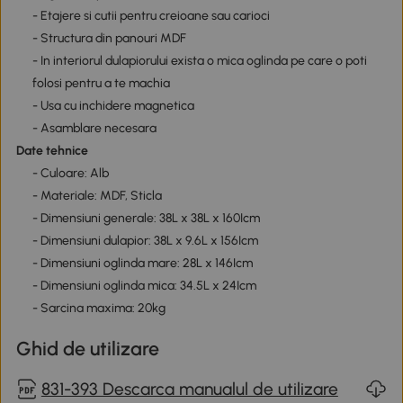
- Etajere si cutii pentru creioane sau carioci
- Structura din panouri MDF
- In interiorul dulapiorului exista o mica oglinda pe care o poti
folosi pentru a te machia
- Usa cu inchidere magnetica
- Asamblare necesara
Date tehnice
- Culoare: Alb
- Materiale: MDF, Sticla
- Dimensiuni generale: 38L x 38L x 160Icm
- Dimensiuni dulapior: 38L x 9.6L x 156Icm
- Dimensiuni oglinda mare: 28L x 146Icm
- Dimensiuni oglinda mica: 34.5L x 24Icm
- Sarcina maxima: 20kg
Ghid de utilizare
831-393 Descarca manualul de utilizare