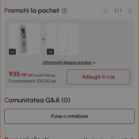
Promotii la pachet
1
/
1
x1
x1
Informații despre produs
935
,98 Lei
1.039,98 Lei
Adaugă în coș
Economisesti: 104,00 Lei
Comunitatea Q&A (
0
)
Pune o intrebare