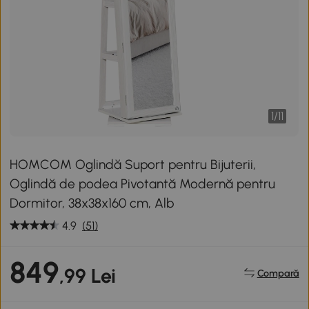
1
/
11
HOMCOM Oglindă Suport pentru Bijuterii,
Oglindă de podea Pivotantă Modernă pentru
Dormitor, 38x38x160 cm, Alb
4.9
(51)
849
,99 Lei
Compară