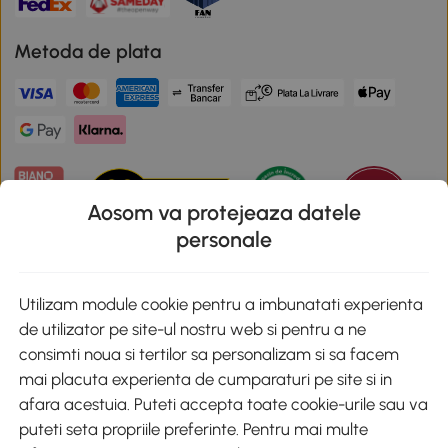
Metoda de plata
Aosom va protejeaza datele
personale
Descarca aplicatia Aosom
Utilizam module cookie pentru a imbunatati experienta
de utilizator pe site-ul nostru web si pentru a ne
Google Play
consimti noua si tertilor sa personalizam si sa facem
mai placuta experienta de cumparaturi pe site si in
afara acestuia. Puteti accepta toate cookie-urile sau va
puteti seta propriile preferinte. Pentru mai multe
+40 312294730
clienti@aosom.ro