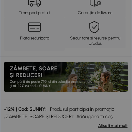
Transport gratuit
Garanție de livrare
Plata securizata
Securitate și resurse pentru
produs
-12% | Cod: SUNNY:
Produsul participă în promoția
„ZÂMBETE, SOARE ȘI REDUCERI”. Adăugând în coș
produse participante în valoare totală de peste 799 lei,
Afisati mai mult
primești o reducere de 12% folosind codul SUNNY. Codul