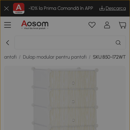
-10% la Prima Comandă în APP
Descarca
 pantofi
/
Dulap modular pentru pantofi
/
SKU:850-172WT