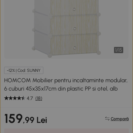
1
/
15
-12% | Cod: SUNNY
HOMCOM Mobilier pentru incaltaminte modular,
6 cuburi 45x35x17cm din plastic PP si otel, alb
4.7
(18)
159
,99 Lei
Compară