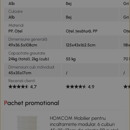
Alb
Bej
Gri
Culoare
Alb
Bej
Gri
Material
PP, Oțel
Oțel, țesătură, PP
Oțe
Dimensiune generală
49x36.5x108cm
125x43x162.5cm
118
Capacitate greutate
24kg (total), 2kg (cub)
55 kg
70 
Dimensiuni cub individual
45x35x17cm
/
/
Recenzii clienti
4.7
4.9
Pachet promotional
HOMCOM Mobilier pentru
incaltaminte modular, 6 cuburi