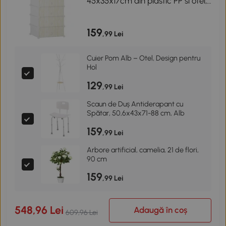
45x35x17cm din plastic PP si otel,
alb
159
,99 Lei
Cuier Pom Alb – Otel, Design pentru
Hol
129
,99 Lei
Scaun de Duș Antiderapant cu
Spătar, 50,6x43x71-88 cm, Alb
159
,99 Lei
Arbore artificial, camelia, 21 de flori,
90 cm
159
,99 Lei
548,96 Lei
Adaugă în coș
609,96 Lei