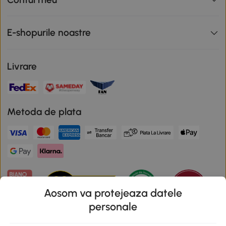
E-shopurile noastre
Livrare
Metoda de plata
Aosom va protejeaza datele
personale