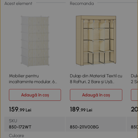
Acest element
Recomanda
Mobilier pentru
Dulap din Material Textil cu
Dul
incaltaminte modular, 6
8 Rafturi, 2 Bare și Ușă
2 S
cuburi 45x35x17cm
Rulabilă
Ume
Adaugă în coș
Adaugă în coș
159
189
2
,99 Lei
,99 Lei
SKU
850-172WT
850-211V00BG
85
Culoare