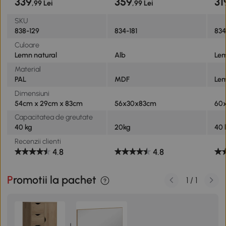
339
359
31
,99 Lei
,99 Lei
SKU
838-129
834-181
834
Culoare
Lemn natural
Alb
Lem
Material
PAL
MDF
Le
Dimensiuni
54cm x 29cm x 83cm
56x30x83cm
60
Capacitatea de greutate
40 kg
20kg
40 
Recenzii clienti
4.8
4.8
Promotii la pachet
1
/
1