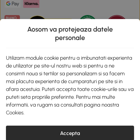
Aosom va protejeaza datele
personale
Descarca aplicatia Aosom
Utilizam module cookie pentru a imbunatati experienta
de utilizator pe site-ul nostru web si pentru a ne
Google Play
consimti noua si tertilor sa personalizam si sa facem
mai placuta experienta de cumparaturi pe site si in
afara acestuia. Puteti accepta toate cookie-urile sau va
puteti seta propriile preferinte. Pentru mai multe
+40 312294730
clienti@aosom.ro
informatii, va rugam sa consultati pagina noastra
Romania, Bucureşti Sectorul 2, Str. Barbu Paris Mumuleanu, Nr. 30-
Cookies
.
32, Spatiul E2-1, Etaj 2
© 2020-2026 AOSOM Romania SRL
CUI: 49266464
Accepta
COD CAEN: 4755
Reg. Com. J2023023738408