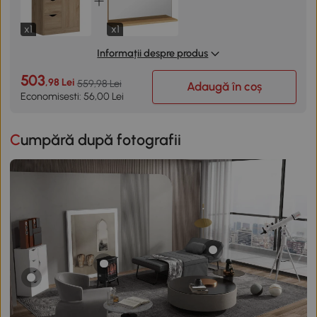
x1
x1
Informații despre produs
503
,98 Lei
559,98 Lei
Adaugă în coș
Economisesti: 56,00 Lei
Cumpără după fotografii