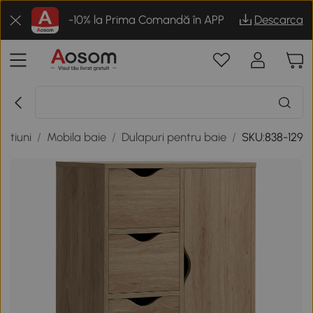
-10% la Prima Comandă în APP
Descarca
ratiuni
/
Mobila baie
/
Dulapuri pentru baie
/
SKU:838-129