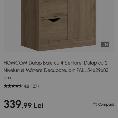
1
/
14
HOMCOM Dulap Baie cu 4 Sertare, Dulap cu 2
Niveluri și Mânere Decupate, din PAL, 54x29x83
cm
4.8
(27)
339
,99 Lei
Compară