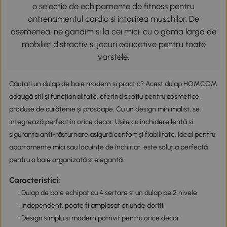
o selectie de echipamente de fitness pentru
antrenamentul cardio si intarirea muschilor. De
asemenea, ne gandim si la cei mici, cu o gama larga de
mobilier distractiv si jocuri educative pentru toate
varstele.
Căutați un dulap de baie modern și practic? Acest dulap HOMCOM
adaugă stil și funcționalitate, oferind spațiu pentru cosmetice,
produse de curățenie și prosoape. Cu un design minimalist, se
integrează perfect în orice decor. Ușile cu închidere lentă și
siguranța anti-răsturnare asigură confort și fiabilitate. Ideal pentru
apartamente mici sau locuințe de închiriat, este soluția perfectă
pentru o baie organizată și elegantă.
Caracteristici:
• Dulap de baie echipat cu 4 sertare si un dulap pe 2 nivele
• Independent, poate fi amplasat oriunde doriti
• Design simplu si modern potrivit pentru orice decor