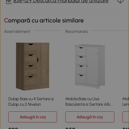
838-129 Descarca manualul de utilizare
Compară cu articole similare
Acest element
Recomanda
Dulap Baie cu 4 Sertare și
Mobila Baie cu Usa
Mob
Dulap cu 2 Niveluri
Basculanta si Sertare Alb
Lem
56x30x83cm Kleankin
Adaugă în coș
Adaugă în coș