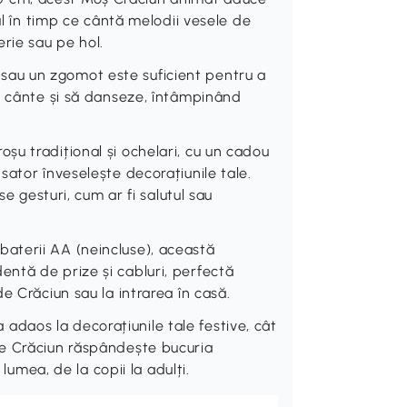
ul în timp ce cântă melodii vesele de
rie sau pe hol.
au un zgomot este suficient pentru a
ă cânte și să danseze, întâmpinând
u tradițional și ochelari, cu un cadou
ator înveselește decorațiunile tale.
se gesturi, cum ar fi salutul sau
aterii AA (neincluse), această
ntă de prize și cabluri, perfectă
e Crăciun sau la intrarea în casă.
aos la decorațiunile tale festive, cât
de Crăciun răspândește bucuria
 lumea, de la copii la adulți.