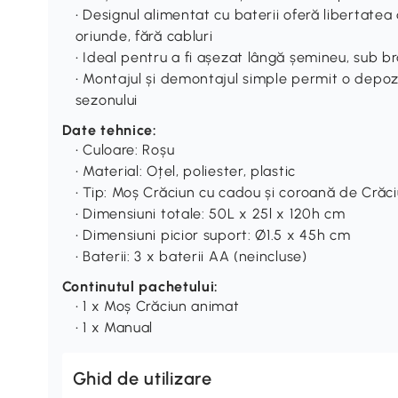
• Designul alimentat cu baterii oferă libertate
oriunde, fără cabluri
• Ideal pentru a fi așezat lângă șemineu, sub br
• Montajul și demontajul simple permit o depozit
sezonului
Date tehnice:
• Culoare: Roșu
• Material: Oțel, poliester, plastic
• Tip: Moș Crăciun cu cadou și coroană de Crăc
• Dimensiuni totale: 50L x 25l x 120h cm
• Dimensiuni picior suport: Ø1.5 x 45h cm
• Baterii: 3 x baterii AA (neincluse)
Continutul pachetului:
• 1 x Moș Crăciun animat
• 1 x Manual
Ghid de utilizare