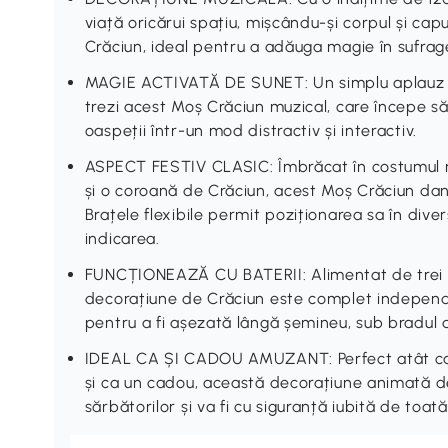
viață oricărui spațiu, mișcându-și corpul și cap
Crăciun, ideal pentru a adăuga magie în sufrage
MAGIE ACTIVATĂ DE SUNET: Un simplu aplauz s
trezi acest Moș Crăciun muzical, care începe s
oaspeții într-un mod distractiv și interactiv.
ASPECT FESTIV CLASIC: Îmbrăcat în costumul roș
și o coroană de Crăciun, acest Moș Crăciun dans
Brațele flexibile permit poziționarea sa în diver
indicarea.
FUNCȚIONEAZĂ CU BATERII: Alimentat de trei b
decorațiune de Crăciun este complet independe
pentru a fi așezată lângă șemineu, sub bradul d
IDEAL CA ȘI CADOU AMUZANT: Perfect atât ca ad
și ca un cadou, această decorațiune animată 
sărbătorilor și va fi cu siguranță iubită de toată