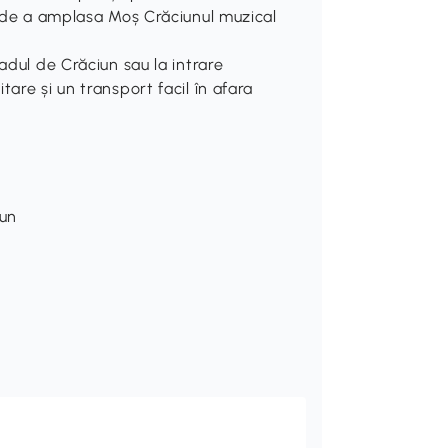
a de a amplasa Moș Crăciunul muzical
adul de Crăciun sau la intrare
are și un transport facil în afara
iun