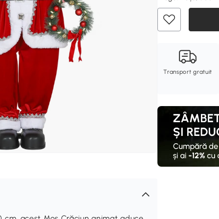
Transport gratuit
 cm, acest Moș Crăciun animat aduce