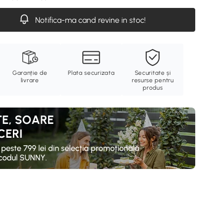
Notifica-ma cand revine in stoc!
Garanție de
Plata securizata
Securitate și
livrare
resurse pentru
produs