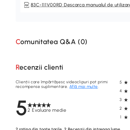
83C-111V00RD Descarca manualul de utilizar
Comunitatea Q&A (
0
)
Recenzii clienti
Clienții care împărtășesc videoclipuri pot primi
5
recompense suplimentare.
Află mai multe
.
4
5
3
2
2 Evaluare medie
1
2
rating din toate tarile
2
Recenzii din intreaga lume