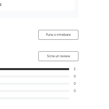
e
Pune o intrebare
Scrie un review
2
0
0
0