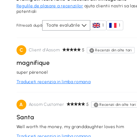
Regulile de plasare a recenziilor
ajuta clientii nostri sa las
potentiali
Toate evaluările
1
1
Filtrează după
C
Client d'Aosom
5
Recenzii din alte tari
magnifique
super pèrenoël
Traduceti recenzia in limba romana
A
Aosom Customer
5
Recenzii din alte tari
Santa
Well worth the money, my granddaughter loves him
Traduceti recenzia in limba romana