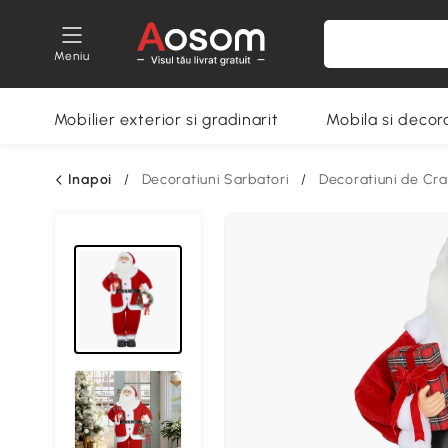
Meniu
Mobilier exterior si gradinarit
Mobila si decora
Inapoi
/
Decoratiuni Sarbatori
/
Decoratiuni de Cra