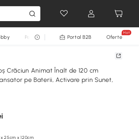
Hot
obby
Pentru animale
Portal B2B
Decoratiuni Sarbatori
Oferte
Crăciun Animat Înalt de 120 cm
ansator pe Baterii, Activare prin Sunet,
i
 x 25cm x 120cm