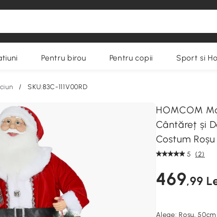
tiuni
Pentru birou
Pentru copii
Sport si H
ciun
/
SKU:83C-111V00RD
HOMCOM Moș 
Cântăreț și D
Costum Roșu
5
(2)
469
,99 Le
Alege:
Roșu, 50cm