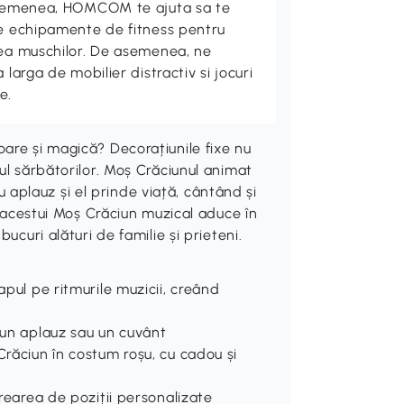
 asemenea, HOMCOM te ajuta sa te
de echipamente de fitness pentru
rea muschilor. De asemenea, ne
 larga de mobilier distractiv si jocuri
e.
are și magică? Decorațiunile fixe nu
ul sărbătorilor. Moș Crăciunul animat
plauz și el prinde viață, cântând și
l acestui Moș Crăciun muzical aduce în
ucuri alături de familie și prieteni.
apul pe ritmurile muzicii, creând
 un aplauz sau un cuvânt
Crăciun în costum roșu, cu cadou și
crearea de poziții personalizate