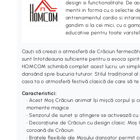
design si functionalitate. De
mentii in forma cu o selectie 
antrenamentul cardio si intari
gandim si la cei mici, cu o gama
educative pentru toate varstel
Cauți să creezi o atmosferă de Crăciun fermecăto
sunt întotdeauna suficiente pentru a evoca spirit
HOMCOM schimbă complet acest lucru: un simplu a
dansând spre bucuria tuturor. Stilul tradițional a
casa ta o atmosferă festivă clasică de care să te b
Caracteristici:
• Acest Moș Crăciun animat își mișcă corpul și c
momente magice
• Senzorul de sunet și atingere se activează cu
• Decorațiune de Crăciun cu design clasic: Moș 
coroană de Crăciun
• Brațele flexibile ale Moșului dansator permit 