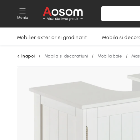
Meniu
Mobilier exterior si gradinarit
Mobila si decora
Inapoi
/
Mobila si decoratiuni
/
Mobila baie
/
Mas