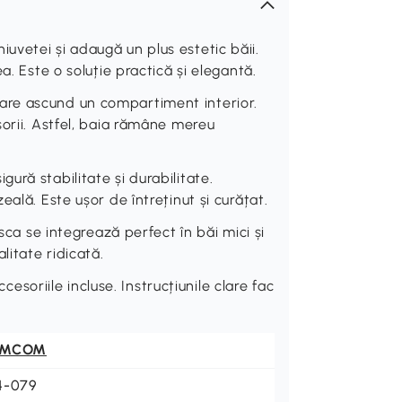
vetei și adaugă un plus estetic băii.
a. Este o soluție practică și elegantă.
re ascund un compartiment interior.
orii. Astfel, baia rămâne mereu
ră stabilitate și durabilitate.
ală. Este ușor de întreținut și curățat.
se integrează perfect în băi mici și
litate ridicată.
riile incluse. Instrucțiunile clare fac
OMCOM
4-079