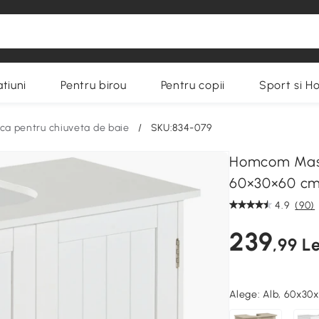
tiuni
Pentru birou
Pentru copii
Sport si H
ca pentru chiuveta de baie
/
SKU:834-079
Homcom Masca
60×30×60 c
4.9
(90)
239
,99 Le
Alege:
Alb, 60x30