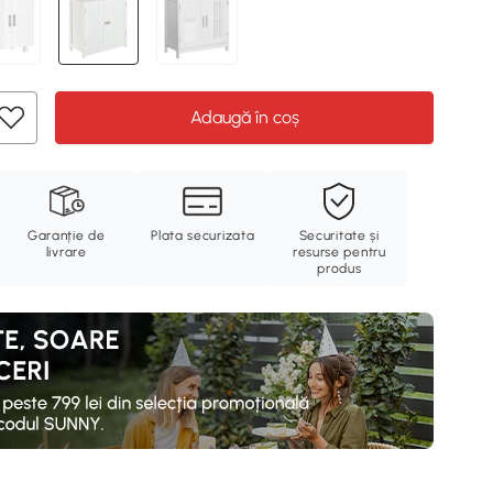
Adaugă în coș
Garanție de
Plata securizata
Securitate și
livrare
resurse pentru
produs