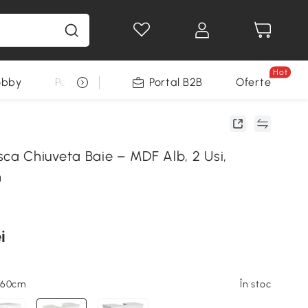
Hot
obby
Pentru animale
Portal B2B
Decoratiuni Sarbatori
Oferte
 Chiuveta Baie – MDF Alb, 2 Usi,
m
i
x60cm
În stoc