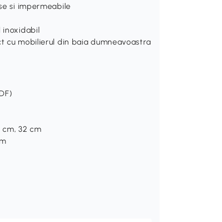
ase si impermeabile
 inoxidabil
ct cu mobilierul din baia dumneavoastra
MDF)
19 cm, 32 cm
cm