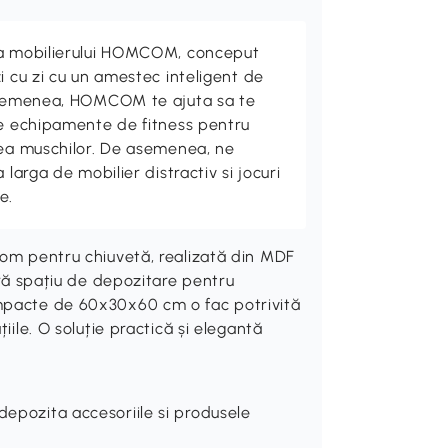
ta mobilierului HOMCOM, conceput
i cu zi cu un amestec inteligent de
 asemenea, HOMCOM te ajuta sa te
de echipamente de fitness pentru
rea muschilor. De asemenea, ne
 larga de mobilier distractiv si jocuri
e.
com pentru chiuvetă, realizată din MDF
eră spațiu de depozitare pentru
ompacte de 60x30x60 cm o fac potrivită
iile. O soluție practică și elegantă
depozita accesoriile si produsele