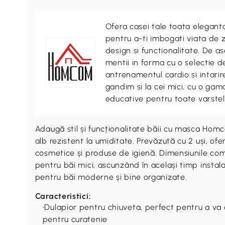
Ofera casei tale toata elegan
pentru a-ti imbogati viata de z
design si functionalitate. De
mentii in forma cu o selectie 
antrenamentul cardio si intari
gandim si la cei mici, cu o gama
educative pentru toate varstel
Adaugă stil și funcționalitate băii cu masca Hom
alb rezistent la umiditate. Prevăzută cu 2 uși, of
cosmetice și produse de igienă. Dimensiunile c
pentru băi mici, ascunzând în același timp instalaț
pentru băi moderne și bine organizate.
Caracteristici:
•Dulapior pentru chiuveta, perfect pentru a va 
pentru curatenie