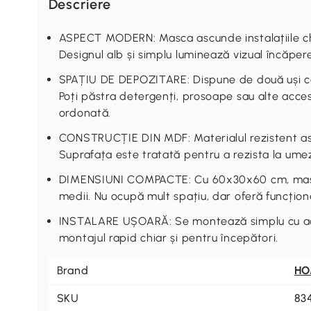
Descriere
ASPECT MODERN: Masca ascunde instalațiile chiu
Designul alb și simplu luminează vizual încăpere
SPAȚIU DE DEPOZITARE: Dispune de două uși ca
Poți păstra detergenți, prosoape sau alte acces
ordonată.
CONSTRUCȚIE DIN MDF: Materialul rezistent asigu
Suprafața este tratată pentru a rezista la umeze
DIMENSIUNI COMPACTE: Cu 60x30x60 cm, masca 
medii. Nu ocupă mult spațiu, dar oferă funcționa
INSTALARE UȘOARĂ: Se montează simplu cu acceso
montajul rapid chiar și pentru începători.
Brand
H
SKU
83