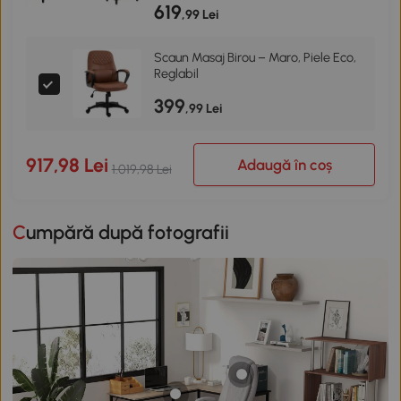
619
,99 Lei
Scaun Masaj Birou – Maro, Piele Eco,
Reglabil
399
,99 Lei
917,98 Lei
Adaugă în coș
1.019,98 Lei
Cumpără după fotografii