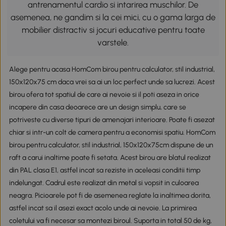
antrenamentul cardio si intarirea muschilor. De
asemenea, ne gandim si la cei mici, cu o gama larga de
mobilier distractiv si jocuri educative pentru toate
varstele.
Alege pentru acasa HomCom birou pentru calculator, stil industrial,
150x120x75 cm daca vrei sa ai un loc perfect unde sa lucrezi. Acest
birou ofera tot spatiul de care ai nevoie si il poti aseza in orice
incapere din casa deoarece are un design simplu, care se
potriveste cu diverse tipuri de amenajari interioare. Poate fi asezat
chiar si intr-un colt de camera pentru a economisi spatiu. HomCom
birou pentru calculator, stil industrial, 150x120x75cm dispune de un
raft a carui inaltime poate fi setata. Acest birou are blatul realizat
din PAL clasa E1, astfel incat sa reziste in aceleasi conditii timp
indelungat. Cadrul este realizat din metal si vopsit in culoarea
neagra. Picioarele pot fi de asemenea reglate la inaltimea dorita,
astfel incat sa il asezi exact acolo unde ai nevoie. La primirea
coletului va fi necesar sa montezi biroul. Suporta in total 50 de kg,