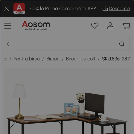
-10% la Prima Comandă în APP
Descarca
poi
/
Pentru birou
/
Birouri
/
Birouri pe colt
/
SKU:836-287