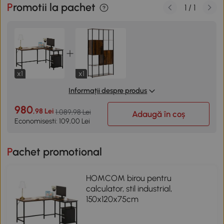
Promotii la pachet
1
/
1
x1
x1
Informații despre produs
980
,98 Lei
1.089,98 Lei
Adaugă în coș
Economisesti: 109,00 Lei
Pachet promotional
HOMCOM birou pentru
calculator, stil industrial,
150x120x75cm