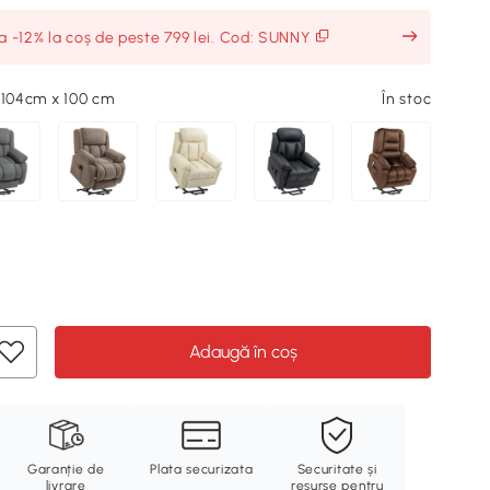
ia -12% la coș de peste 799 lei. Cod: SUNNY
 104cm x 100 cm
În stoc
Adaugă în coș
Garanție de
Plata securizata
Securitate și
livrare
resurse pentru