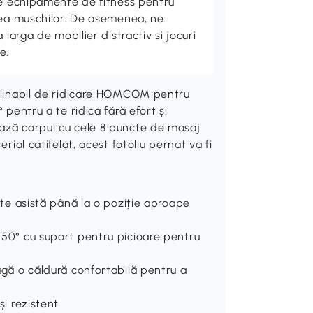
de echipamente de fitness pentru
rea muschilor. De asemenea, ne
 larga de mobilier distractiv si jocuri
e.
eclinabil de ridicare HOMCOM pentru
 pentru a te ridica fără efort și
ează corpul cu cele 8 puncte de masaj
rial catifelat, acest fotoliu pernat va fi
j te asistă până la o poziție aproape
 150° cu suport pentru picioare pentru
augă o căldură confortabilă pentru a
și rezistent