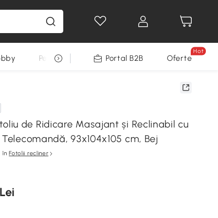
Hot
obby
Pentru animale
Portal B2B
Decoratiuni Sarbatori
Oferte
iu de Ridicare Masajant și Reclinabil cu
i Telecomandă, 93x104x105 cm, Bej
în
Fotolii recliner
Lei