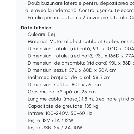
• Două buzunare laterale pentru depozitarea c
a le avea la îndemână. Control ușor cu teleco
• Fotoliu pernat dotat cu 2 buzunare laterale.
Date tehnice:
• Culoare: Bej
• Material: Material efect catifelat (poliester), 
• Dimensiuni totale: (ridicată) 93L x 104D x 100
• Dimensiuni totale: (reclinată) 93L x 165D x 77
• Dimensiuni de ansamblu: (ridicată) 93L x 86D 
• Dimensiuni șezut: 57L x 60D x 50A cm
• Înălțimea brațelor de la sol: 58.5 cm
• Dimensiuni spătar: 80L x 59L cm
• Grosime pernă spătar: 25 cm
• Lungime cablu: (masaj) 1.8 m, (reclinare și ridi
• Capacitate de greutate: 135 kg
• Intrare: 100-240V, 50-60 Hz
• Ieșire: 12V / 1A / 12W
• Ieșire USB: 5V / 2A, 10W