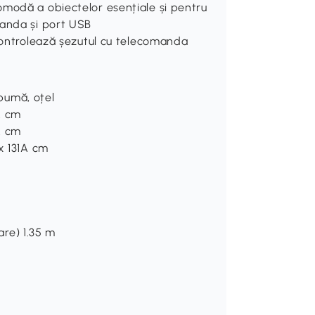
omodă a obiectelor esențiale și pentru
manda și port USB
 Controlează șezutul cu telecomanda
spumă, oțel
A cm
A cm
x 131A cm
care) 1.35 m