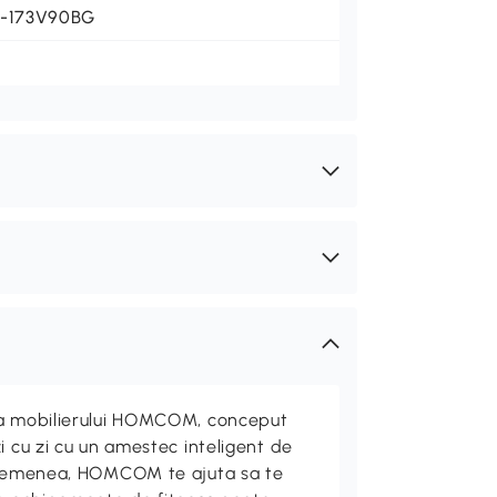
3-173V90BG
ta mobilierului HOMCOM, conceput
i cu zi cu un amestec inteligent de
 asemenea, HOMCOM te ajuta sa te