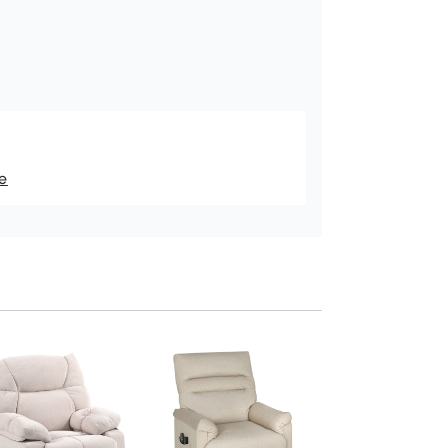
e
Fotoliu Relax Reclin
135° cu Suport pen
Picioare, Bej
Adaugă în co