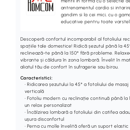
mentii in forma cu o selectie 
antrenamentul cardio si intari
gandim si la cei mici, cu o gama
educative pentru toate varstel
Descoperă confortul incomparabil al fotoliului r
spațiile tale domestice! Ridică șezutul până la 45°
reclinează-te până la 150° fără probleme. Relax
vibrante și căldura în zona lombară. Învelit în mate
aliatul tău de confort în sufragerie sau birou.
Caracteristici:
• Ridicarea șezutului la 45° a fotoliului de masa
verticală
• Fotoliu modern cu reclinație continuă până la
un relax personalizat
• Încălzirea lombară a fotoliului din catifea ad
ușura disconfortul
• Perna cu molle învelită oferă un suport elastic 