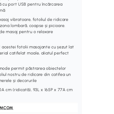
dă cu port USB pentru încărcarea
imă
aj vibratoare, fotoliul de ridicare
zona lombară, coapse și picioare.
 de masaj pentru o relaxare
estei fotolii masajante cu șezut lat
rial catifelat moale, aliatul perfect
mode permit păstrarea obiectelor
iul nostru de ridicare din catifea un
merele și decorurile
0A cm (ridicată), 93L x 165P x 77A cm
OMCOM