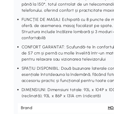
până la 150°, totul controlat de un telecoman
telefonului, oferind confort și practicitate max
FUNCȚIE DE MASAJ: Echipată cu 8 puncte de mas
oferă, de asemenea, masaj focalizat pe spate, 
Structura include încălzire lombară și 3 moduri
confortabilă
CONFORT GARANTAT: Scufundă-te în confortul ac
de 57 cm și pernă cu molle învelită într-un mate
pentru relaxare sau vizionarea televizorului
SPAȚIU DISPONIBIL: Două buzunare laterale co
esențiale întotdeauna la îndemână, făcând fotol
accesoriu practic și funcțional pentru toate ca
DIMENSIUNI: Dimensiuni totale: 93L x 104P x 10
(reclinată); 93L x 86P x 131A cm (ridicată)
Brand
H