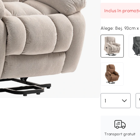
Inclus în promoț
Alege:
Bej, 93cm x
Transport gratuit