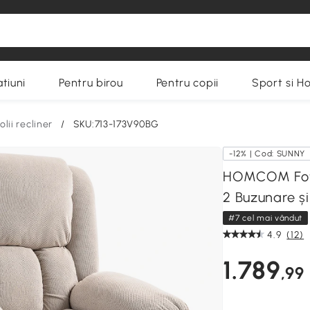
tiuni
Pentru birou
Pentru copii
Sport si H
olii recliner
/
SKU:713-173V90BG
-12% | Cod: SUNNY
HOMCOM Fotol
2 Buzunare ș
#7 cel mai vândut
4.9
(12)
1.789
,99 