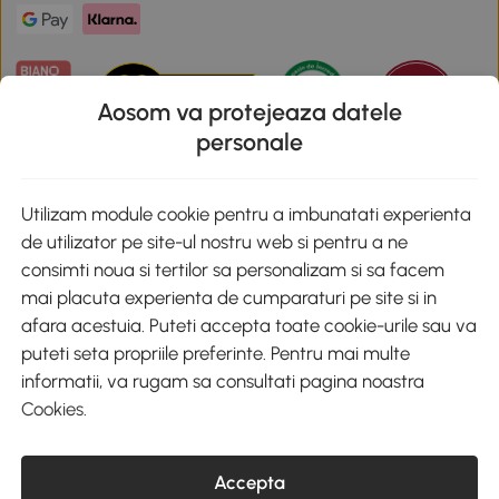
Aosom va protejeaza datele
personale
Descarca aplicatia Aosom
Utilizam module cookie pentru a imbunatati experienta
de utilizator pe site-ul nostru web si pentru a ne
Google Play
consimti noua si tertilor sa personalizam si sa facem
mai placuta experienta de cumparaturi pe site si in
afara acestuia. Puteti accepta toate cookie-urile sau va
puteti seta propriile preferinte. Pentru mai multe
+40 312294730
clienti@aosom.ro
informatii, va rugam sa consultati pagina noastra
Romania, Bucureşti Sectorul 2, Str. Barbu Paris Mumuleanu, Nr. 30-
Cookies
.
32, Spatiul E2-1, Etaj 2
© 2020-2026 AOSOM Romania SRL
CUI: 49266464
COD CAEN: 4755
Accepta