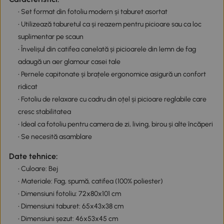
• Set format din fotoliu modern și taburet asortat
• Utilizează taburetul ca și reazem pentru picioare sau ca loc
suplimentar pe scaun
• Învelișul din catifea canelată și picioarele din lemn de fag
adaugă un aer glamour casei tale
• Pernele capitonate și brațele ergonomice asigură un confort
ridicat
• Fotoliu de relaxare cu cadru din oțel și picioare reglabile care
cresc stabilitatea
• Ideal ca fotoliu pentru camera de zi, living, birou și alte încăperi
• Se necesită asamblare
Date tehnice:
• Culoare: Bej
• Materiale: Fag, spumă, catifea (100% poliester)
• Dimensiuni fotoliu: 72x80x101 cm
• Dimensiuni taburet: 65x43x38 cm
• Dimensiuni șezut: 46x53x45 cm