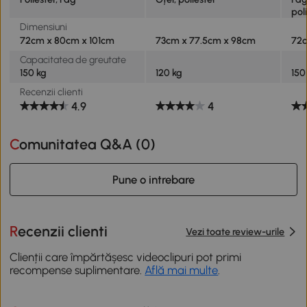
pol
Dimensiuni
72cm x 80cm x 101cm
73cm x 77.5cm x 98cm
72c
Capacitatea de greutate
150 kg
120 kg
150
Recenzii clienti
4.9
4
Comunitatea Q&A (
0
)
Pune o intrebare
Recenzii clienti
Vezi toate review-urile
Clienții care împărtășesc videoclipuri pot primi
recompense suplimentare.
Află mai multe
.