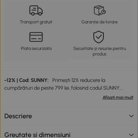
Transport gratuit
Garanție de livrare
Plata securizata
Securitate și resurse pentru
produs
-12% | Cod: SUNNY:
Primești 12% reducere la
cumpărături de peste 799 lei, folosind codul SUNNY.
Codul de reducere nu este cumulabil cu alte promoții în
Afisati mai mult
curs. Promoție valabilă până la data de 12.08.2026.
Descriere
Greutate si dimensiuni