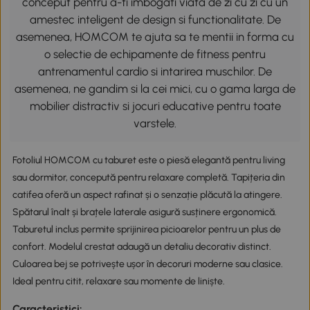
conceput pentru a-ti imbogati viata de zi cu zi cu un
amestec inteligent de design si functionalitate. De
asemenea, HOMCOM te ajuta sa te mentii in forma cu
o selectie de echipamente de fitness pentru
antrenamentul cardio si intarirea muschilor. De
asemenea, ne gandim si la cei mici, cu o gama larga de
mobilier distractiv si jocuri educative pentru toate
varstele.
Fotoliul HOMCOM cu taburet este o piesă elegantă pentru living
sau dormitor, concepută pentru relaxare completă. Tapițeria din
catifea oferă un aspect rafinat și o senzație plăcută la atingere.
Spătarul înalt și brațele laterale asigură susținere ergonomică.
Taburetul inclus permite sprijinirea picioarelor pentru un plus de
confort. Modelul crestat adaugă un detaliu decorativ distinct.
Culoarea bej se potrivește ușor în decoruri moderne sau clasice.
Ideal pentru citit, relaxare sau momente de liniște.
Caracteristici: