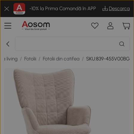
-10% la Prima Comandă în APP
Descarca
la living
/
Fotolii
/
Fotolii din catifea
/
SKU:839-455V00BG