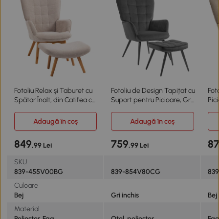
Fotoliu Relax și Taburet cu
Fotoliu de Design Tapițat cu
Fot
Spătar Înalt, din Catifea cu
Suport pentru Picioare, Gri
Pic
Nervuri, Bej
Închis
Des
Adaugă în coș
Adaugă în coș
849
759
8
,99 Lei
,99 Lei
SKU
839-455V00BG
839-854V80CG
83
Culoare
Bej
Gri inchis
Bej
Material
Poliester, Fag
Oțel, poliester
Fag