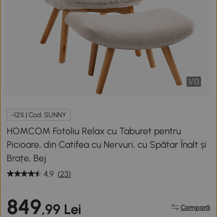
1
/
13
-12% | Cod: SUNNY
HOMCOM Fotoliu Relax cu Taburet pentru
Picioare, din Catifea cu Nervuri, cu Spătar Înalt și
Brațe, Bej
4.9
(23)
849
,99 Lei
Compară