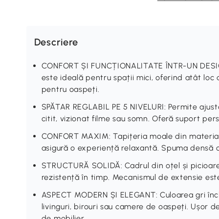
Descriere
CONFORT ȘI FUNCȚIONALITATE ÎNTR-UN DE
este ideală pentru spații mici, oferind atât loc
pentru oaspeți.
SPĂTAR REGLABIL PE 5 NIVELURI: Permite ajustar
citit, vizionat filme sau somn. Oferă suport per
CONFORT MAXIM: Tapițeria moale din material t
asigură o experiență relaxantă. Spuma densă o
STRUCTURĂ SOLIDĂ: Cadrul din oțel și picioarel
rezistență în timp. Mecanismul de extensie es
ASPECT MODERN ȘI ELEGANT: Culoarea gri închis 
livinguri, birouri sau camere de oaspeți. Ușor d
de mobilier.