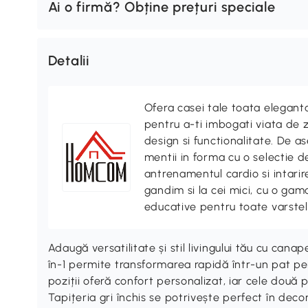
Ai o firmă? Obține prețuri speciale
Detalii
Ofera casei tale toata elegan
pentru a-ti imbogati viata de z
design si functionalitate. De
mentii in forma cu o selectie 
antrenamentul cardio si intari
gandim si la cei mici, cu o gama
educative pentru toate varstel
Adaugă versatilitate și stil livingului tău cu ca
în-1 permite transformarea rapidă într-un pat pen
poziții oferă confort personalizat, iar cele dou
Tapițeria gri închis se potrivește perfect în dec