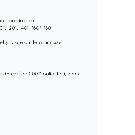
 pat matrimonial
°, 120°, 140°, 160°, 180°
l și brațe din lemn incluse
ct de catifea (100% poliester), lemn