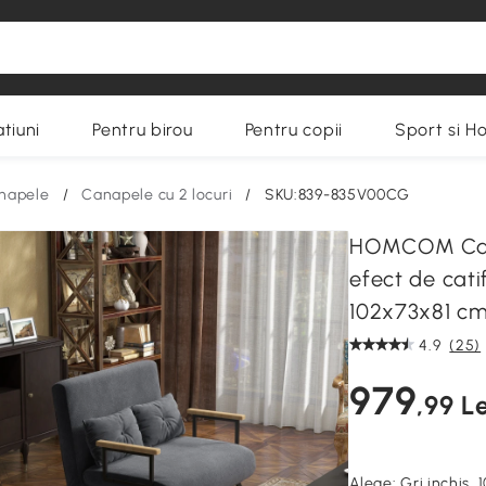
tiuni
Pentru birou
Pentru copii
Sport si H
napele
/
Canapele cu 2 locuri
/
SKU:839-835V00CG
HOMCOM Canap
efect de cati
102x73x81 cm,
4.9
(25)
979
,99 Le
Alege:
Gri inchis,