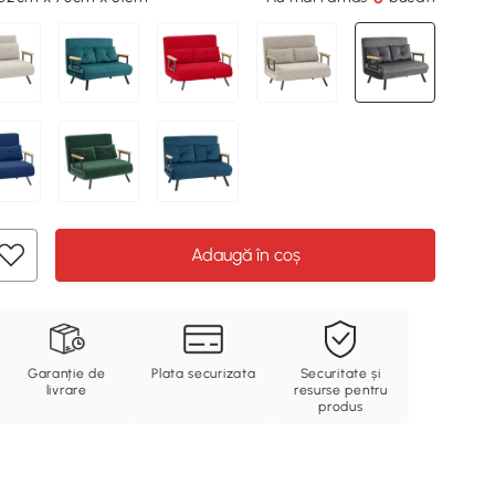
Adaugă în coș
Garanție de
Plata securizata
Securitate și
livrare
resurse pentru
produs