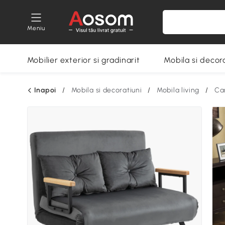
Meniu
Mobilier exterior si gradinarit
Mobila si decora
Inapoi
/
Mobila si decoratiuni
/
Mobila living
/
Ca