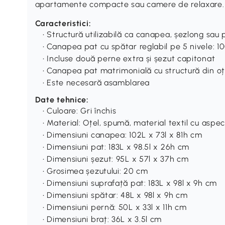
apartamente compacte sau camere de relaxare.
Caracteristici:
• Structură utilizabilă ca canapea, șezlong sau
• Canapea pat cu spătar reglabil pe 5 nivele: 100
• Incluse două perne extra și șezut capitonat
• Canapea pat matrimonială cu structură din oțe
• Este necesară asamblarea
Date tehnice:
• Culoare: Gri închis
• Material: Oțel, spumă, material textil cu aspe
• Dimensiuni canapea: 102L x 73l x 81h cm
• Dimensiuni pat: 183L x 98.5l x 26h cm
• Dimensiuni șezut: 95L x 57l x 37h cm
• Grosimea șezutului: 20 cm
• Dimensiuni suprafață pat: 183L x 98l x 9h cm
• Dimensiuni spătar: 48L x 98l x 9h cm
• Dimensiuni pernă: 50L x 33l x 11h cm
• Dimensiuni braț: 36L x 3.5l cm