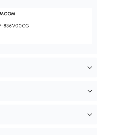
OMCOM
9-835V00CG