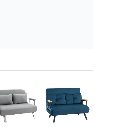
Canapea Dublă cu
Reglabil și 2 Perne
Adaugă în co
1.899
,99 Lei
839-902V00GY